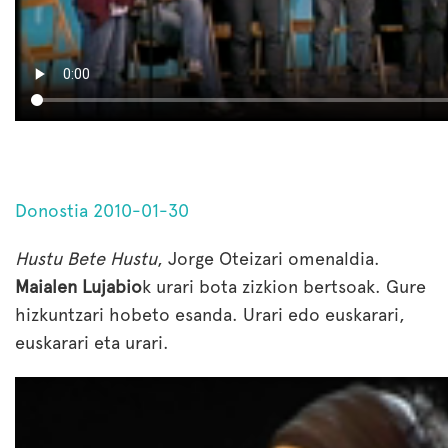
Donostia 2010-01-30
Hustu Bete Hustu
, Jorge Oteizari omenaldia.
Maialen Lujabio
k urari bota zizkion bertsoak. Gure
hizkuntzari hobeto esanda. Urari edo euskarari,
euskarari eta urari.