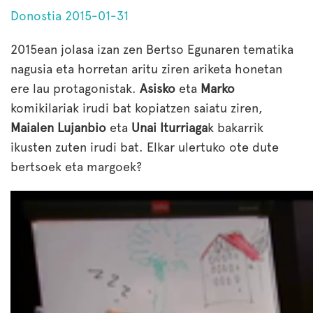
Donostia 2015-01-31
2015ean jolasa izan zen Bertso Egunaren tematika
nagusia eta horretan aritu ziren ariketa honetan
ere lau protagonistak.
Asisko
eta
Marko
komikilariak irudi bat kopiatzen saiatu ziren,
Maialen Lujanbio
eta
Unai Iturriaga
k bakarrik
ikusten zuten irudi bat. Elkar ulertuko ote dute
bertsoek eta margoek?