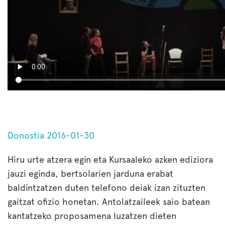
Donostia 2016-01-30
Hiru urte atzera egin eta Kursaaleko azken ediziora
jauzi eginda, bertsolarien jarduna erabat
baldintzatzen duten telefono deiak izan zituzten
gaitzat ofizio honetan. Antolatzaileek saio batean
kantatzeko proposamena luzatzen dieten