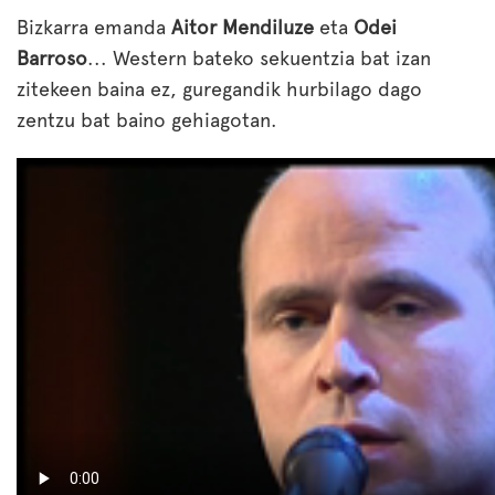
Bizkarra emanda
Aitor Mendiluze
eta
Odei
Barroso
... Western bateko sekuentzia bat izan
zitekeen baina ez, guregandik hurbilago dago
zentzu bat baino gehiagotan.