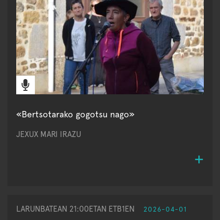
«Bertsotarako gogotsu nago»
JEXUX MARI IRAZU
LARUNBATEAN 21:00ETAN ETB1EN
2026-04-01