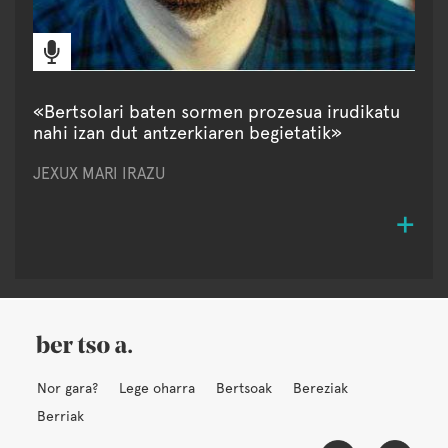
«Bertsolari baten sormen prozesua irudikatu
nahi izan dut antzerkiaren begietatik»
JEXUX MARI IRAZU
Nor gara?
Lege oharra
Bertsoak
Bereziak
Berriak