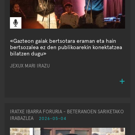
«Gazteon gaiak bertsotara eraman eta hain
bertsozalea ez den publikoarekin konektatzea
bilatzen dugu»
JEXUX MARI IRAZU
IRATXE IBARRA FORURIA - BETERANOEN SARIKETAKO
IRABAZLEA
2026-05-04