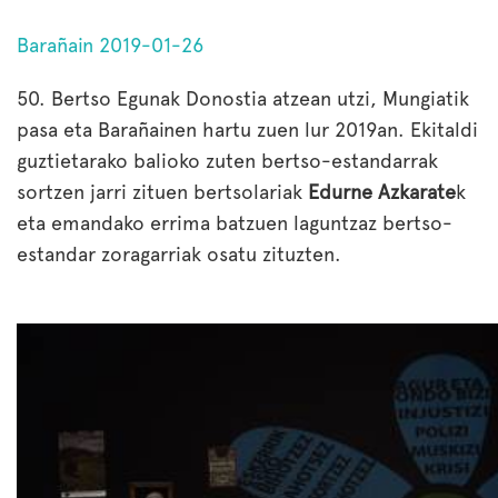
Barañain 2019-01-26
50. Bertso Egunak Donostia atzean utzi, Mungiatik
pasa eta Barañainen hartu zuen lur 2019an. Ekitaldi
guztietarako balioko zuten bertso-estandarrak
sortzen jarri zituen bertsolariak
Edurne Azkarate
k
eta emandako errima batzuen laguntzaz bertso-
estandar zoragarriak osatu zituzten.