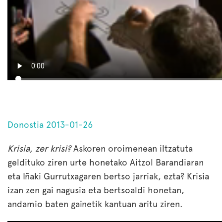
Donostia 2013-01-26
Krisia, zer krisi?
Askoren oroimenean iltzatuta
geldituko ziren urte honetako Aitzol Barandiaran
eta Iñaki Gurrutxagaren bertso jarriak, ezta? Krisia
izan zen gai nagusia eta bertsoaldi honetan,
andamio baten gainetik kantuan aritu ziren.