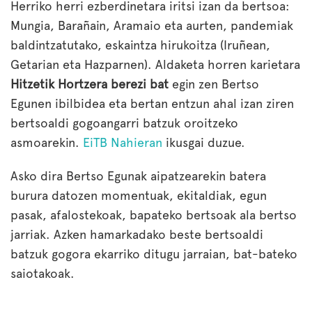
Herriko herri ezberdinetara iritsi izan da bertsoa:
Mungia, Barañain, Aramaio eta aurten, pandemiak
baldintzatutako, eskaintza hirukoitza (Iruñean,
Getarian eta Hazparnen). Aldaketa horren karietara
Hitzetik Hortzera berezi bat
egin zen Bertso
Egunen ibilbidea eta bertan entzun ahal izan ziren
bertsoaldi gogoangarri batzuk oroitzeko
asmoarekin.
EiTB Nahieran
ikusgai duzue.
Asko dira Bertso Egunak aipatzearekin batera
burura datozen momentuak, ekitaldiak, egun
pasak, afalostekoak, bapateko bertsoak ala bertso
jarriak. Azken hamarkadako beste bertsoaldi
batzuk gogora ekarriko ditugu jarraian, bat-bateko
saiotakoak.