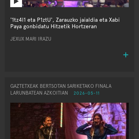
'1tz4l1 eta P1ztU', Zarauzko jaialdia eta Xabi
Paya gonbidatu Hitzetik Hortzeran
JEXUX MARI IRAZU
GAZTETXEAK BERTSOTAN SARIKETAKO FINALA
LARUNBATEAN AZKOITIAN
2026-05-11