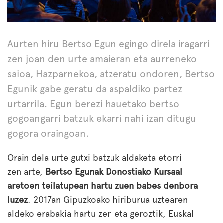
Aurten hiru Bertso Egun egingo direla iragarri
zen joan den urte amaieran eta aurreneko
saioa, Hazparnekoa, atzeratu ondoren, Bertso
Egunik gabe geratu da aspaldiko partez
urtarrila. Egun berezi hauetako bertso
gogoangarri batzuk ekarri nahi izan ditugu
gogora oraingoan.
Orain dela urte gutxi batzuk aldaketa etorri
zen arte,
Bertso Egunak Donostiako Kursaal
aretoen teilatupean hartu zuen babes denbora
luzez
. 2017an Gipuzkoako hiriburua uztearen
aldeko erabakia hartu zen eta geroztik, Euskal