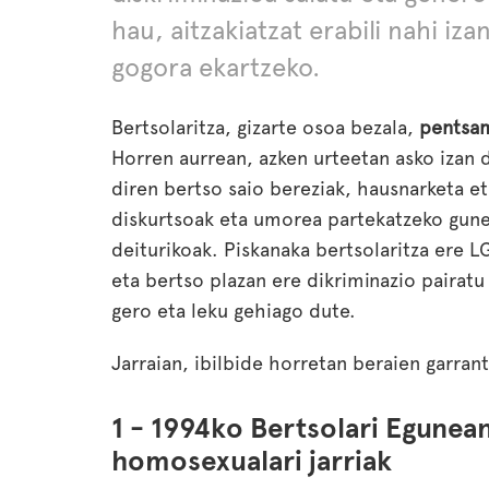
hau, aitzakiatzat erabili nahi iz
gogora ekartzeko.
Bertsolaritza, gizarte osoa bezala,
pentsam
Horren aurrean, azken urteetan asko izan 
diren bertso saio bereziak, hausnarketa et
diskurtsoak eta umorea partekatzeko gune
deiturikoak. Piskanaka bertsolaritza ere 
eta bertso plazan ere dikriminazio pairat
gero eta leku gehiago dute.
Jarraian, ibilbide horretan beraien garran
1 - 1994ko Bertsolari Egunea
homosexualari jarriak