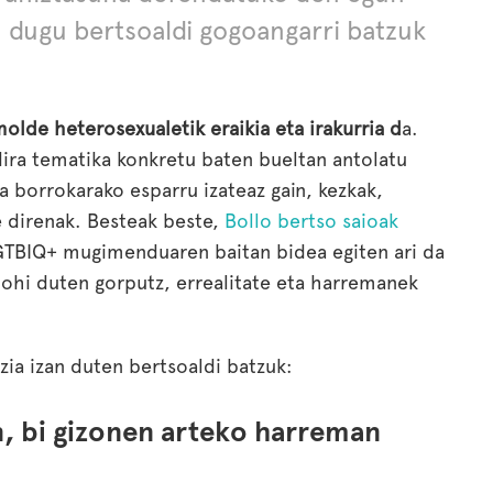
an dugu bertsoaldi gogoangarri batzuk
olde heterosexualetik eraikia eta irakurria d
a.
dira tematika konkretu baten bueltan antolatu
a borrokarako esparru izateaz gain, kezkak,
 direnak. Besteak beste,
Bollo bertso saioak
LGTBIQ+ mugimenduaren baitan bidea egiten ari da
u ohi duten gorputz, errealitate eta harremanek
tzia izan duten bertsoaldi batzuk:
n, bi gizonen arteko harreman