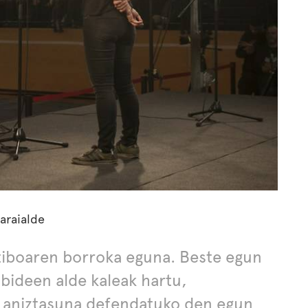
Garaialde
ktiboaren borroka eguna. Beste egun
bideen alde kaleak hartu,
o aniztasuna defendatuko den egun