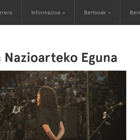
rrera
Informazioa
Bertsoak
Ber
 Nazioarteko Eguna