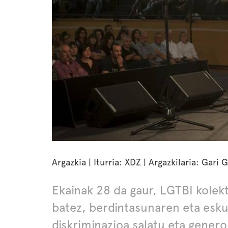
Argazkia | Iturria: XDZ | Argazkilaria: Gari 
Ekainak 28 da gaur, LGTBI kole
batez, berdintasunaren eta esku
diskriminazioa salatu eta gener