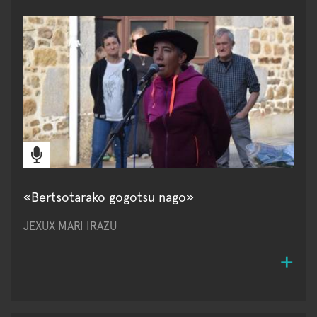
«Bertsotarako gogotsu nago»
JEXUX MARI IRAZU