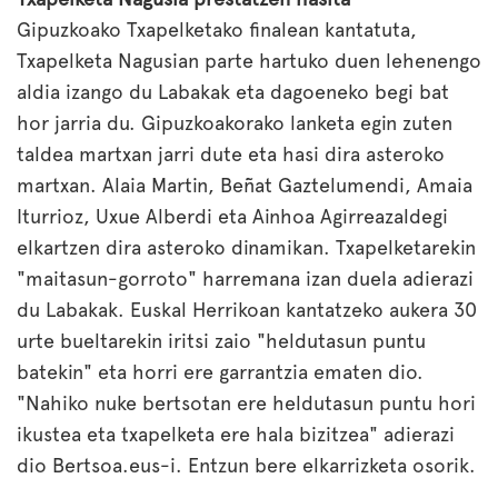
Gipuzkoako Txapelketako finalean kantatuta,
Txapelketa Nagusian parte hartuko duen lehenengo
aldia izango du Labakak eta dagoeneko begi bat
hor jarria du. Gipuzkoakorako lanketa egin zuten
taldea martxan jarri dute eta hasi dira asteroko
martxan. Alaia Martin, Beñat Gaztelumendi, Amaia
Iturrioz, Uxue Alberdi eta Ainhoa Agirreazaldegi
elkartzen dira asteroko dinamikan. Txapelketarekin
"maitasun-gorroto" harremana izan duela adierazi
du Labakak. Euskal Herrikoan kantatzeko aukera 30
urte bueltarekin iritsi zaio "heldutasun puntu
batekin" eta horri ere garrantzia ematen dio.
"Nahiko nuke bertsotan ere heldutasun puntu hori
ikustea eta txapelketa ere hala bizitzea" adierazi
dio Bertsoa.eus-i. Entzun bere elkarrizketa osorik.