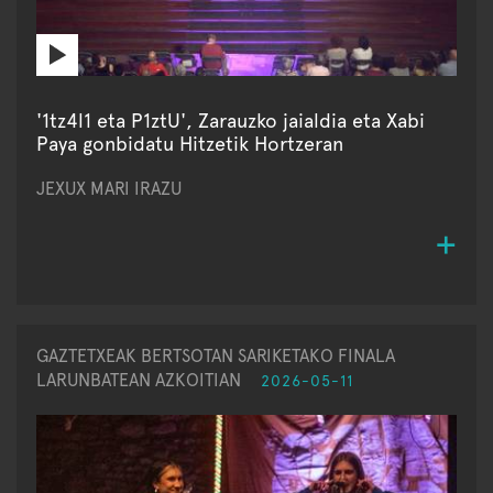
'1tz4l1 eta P1ztU', Zarauzko jaialdia eta Xabi
Paya gonbidatu Hitzetik Hortzeran
JEXUX MARI IRAZU
GAZTETXEAK BERTSOTAN SARIKETAKO FINALA
LARUNBATEAN AZKOITIAN
2026-05-11