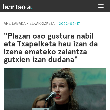
Togg
navi
ANE LABAKA - ELKARRIZKETA
2022-05-17
"Plazan oso gustura nabil
eta Txapelketa hau izan da
izena emateko zalantza
gutxien izan dudana"