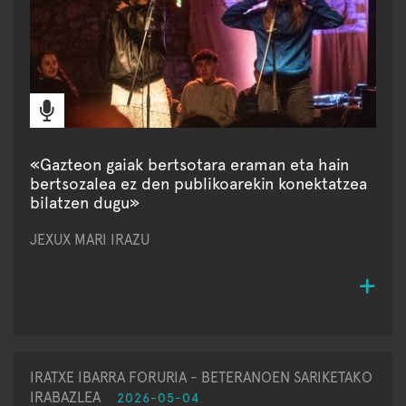
«Gazteon gaiak bertsotara eraman eta hain
bertsozalea ez den publikoarekin konektatzea
bilatzen dugu»
JEXUX MARI IRAZU
IRATXE IBARRA FORURIA - BETERANOEN SARIKETAKO
IRABAZLEA
2026-05-04