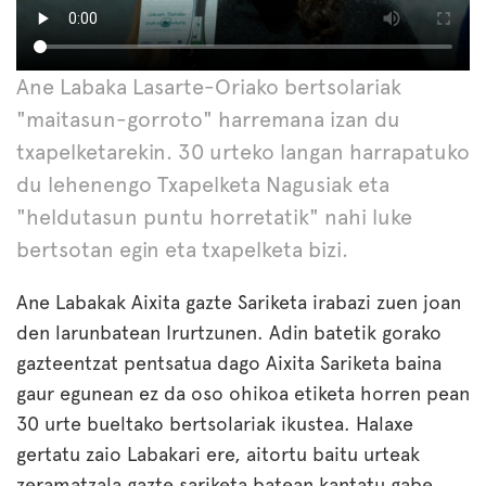
Ane Labaka Lasarte-Oriako bertsolariak
"maitasun-gorroto" harremana izan du
txapelketarekin. 30 urteko langan harrapatuko
du lehenengo Txapelketa Nagusiak eta
"heldutasun puntu horretatik" nahi luke
bertsotan egin eta txapelketa bizi.
Ane Labakak Aixita gazte Sariketa irabazi zuen joan
den larunbatean Irurtzunen. Adin batetik gorako
gazteentzat pentsatua dago Aixita Sariketa baina
gaur egunean ez da oso ohikoa etiketa horren pean
30 urte bueltako bertsolariak ikustea. Halaxe
gertatu zaio Labakari ere, aitortu baitu urteak
zeramatzala gazte sariketa batean kantatu gabe.