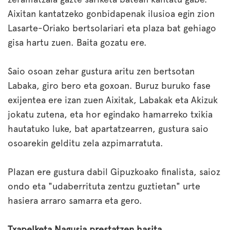
Aixitan kantatzeko gonbidapenak ilusioa egin zion
Lasarte-Oriako bertsolariari eta plaza bat gehiago
gisa hartu zuen. Baita gozatu ere.
Saio osoan zehar gustura aritu zen bertsotan
Labaka, giro bero eta goxoan. Buruz buruko fase
exijentea ere izan zuen Aixitak, Labakak eta Akizuk
jokatu zutena, eta hor egindako hamarreko txikia
hautatuko luke, bat apartatzearren, gustura saio
osoarekin gelditu zela azpimarratuta.
Plazan ere gustura dabil Gipuzkoako finalista, saioz
ondo eta "udaberrituta zentzu guztietan" urte
hasiera arraro samarra eta gero.
Txapelketa Nagusia prestatzen hasita