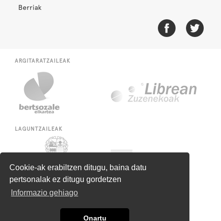
Berriak
ARGITARATZAILEAK
LAGUNTZAILEAK
Cookie-ak erabiltzen ditugu, baina datu
pertsonalak ez ditugu gordetzen
Informazio gehiago
Onartu