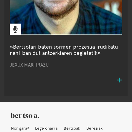
«Bertsolari baten sormen prozesua irudikatu
nahi izan dut antzerkiaren begietatik»
JEXUX MARI IRAZU
Nor gara?
Lege oharra
Bertsoak
Bereziak