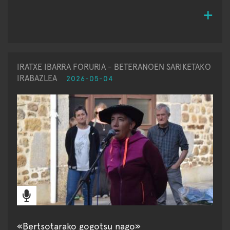
IRATXE IBARRA FORURIA - BETERANOEN SARIKETAKO
IRABAZLEA
2026-05-04
«Bertsotarako gogotsu nago»