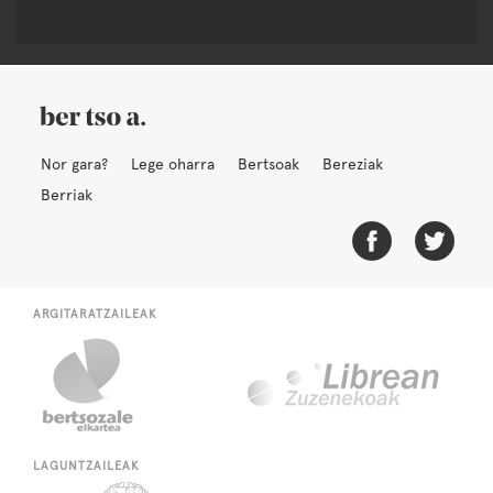
Nor gara?
Lege oharra
Bertsoak
Bereziak
Berriak
ARGITARATZAILEAK
LAGUNTZAILEAK