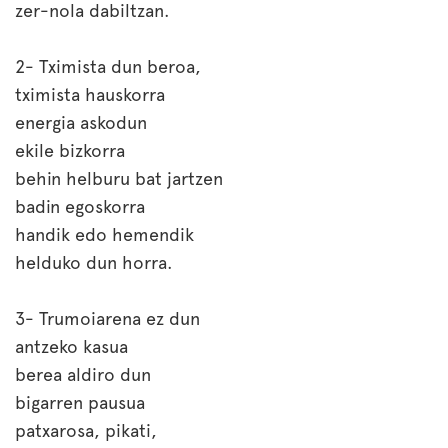
zer-nola dabiltzan.
2- Tximista dun beroa,
tximista hauskorra
energia askodun
ekile bizkorra
behin helburu bat jartzen
badin egoskorra
handik edo hemendik
helduko dun horra.
3- Trumoiarena ez dun
antzeko kasua
berea aldiro dun
bigarren pausua
patxarosa, pikati,