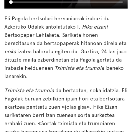
Eli Pagola bertsolari hernaniarrak irabazi du
Azkoitiko Udalak antolatutako I.
Hike eizan!
Bertsopaper Lehiaketa. Sariketa honen
berezitasuna da bertsopaperak hitanoan direla eta
noka
izatea baloratu egiten da. Guztira, 24 lan jaso
dituzte maila ezberdinetan eta Pagola gertatu da
irabazle helduenean
Tximista eta trumoia
izeneko
lanarekin.
Tximista eta trumoia
da bertsotan, noka idatzia. Eli
Pagolak buruan zebilkien ipuin hori eta bertsotara
ekartzea pentsatu zuen «jolas gisa». Hike Eizan
sariketaren berri izan zuenean sorta aurkeztea
erabaki zuen. «Sortak tximista eta trumoiaren
arteko harremana kontatzen du elkarrekin sestran