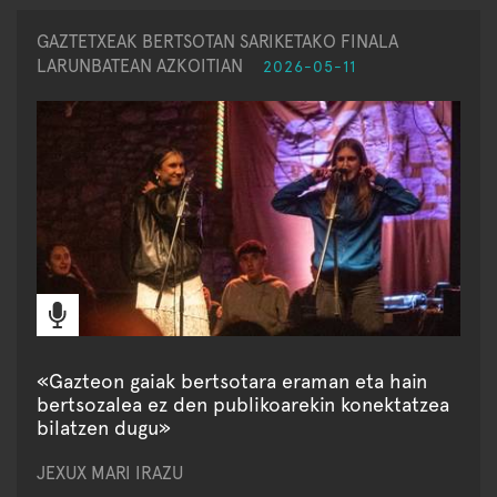
GAZTETXEAK BERTSOTAN SARIKETAKO FINALA
LARUNBATEAN AZKOITIAN
2026-05-11
«Gazteon gaiak bertsotara eraman eta hain
bertsozalea ez den publikoarekin konektatzea
bilatzen dugu»
JEXUX MARI IRAZU