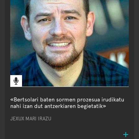
«Bertsolari baten sormen prozesua irudikatu
nahi izan dut antzerkiaren begietatik»
JEXUX MARI IRAZU