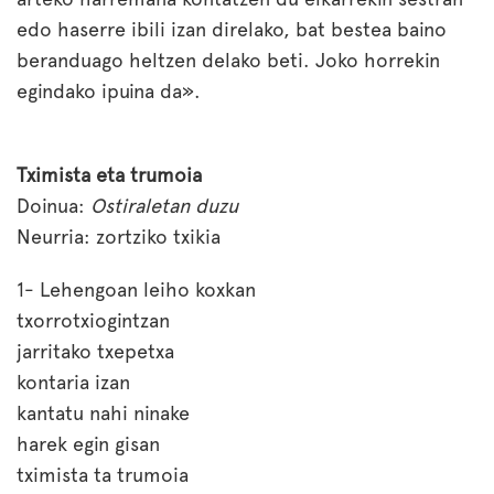
edo haserre ibili izan direlako, bat bestea baino
beranduago heltzen delako beti. Joko horrekin
egindako ipuina da».
Tximista eta trumoia
Doinua:
Ostiraletan duzu
Neurria: zortziko txikia
1- Lehengoan leiho koxkan
txorrotxiogintzan
jarritako txepetxa
kontaria izan
kantatu nahi ninake
harek egin gisan
tximista ta trumoia