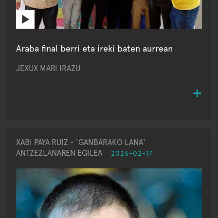
Araba final berri eta ireki baten aurrean
JEXUX MARI IRAZU
XABI PAYA RUIZ - 'GANBARAKO LANA'
ANTZEZLANAREN EGILEA
2026-02-17