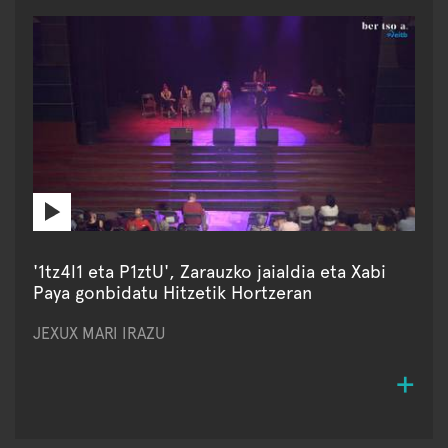
'1tz4l1 eta P1ztU', Zarauzko jaialdia eta Xabi
Paya gonbidatu Hitzetik Hortzeran
JEXUX MARI IRAZU