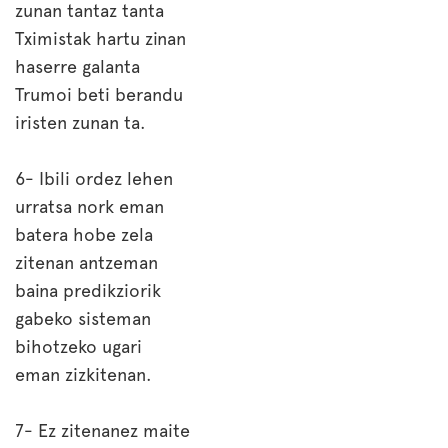
zunan tantaz tanta
Tximistak hartu zinan
haserre galanta
Trumoi beti berandu
iristen zunan ta.
6- Ibili ordez lehen
urratsa nork eman
batera hobe zela
zitenan antzeman
baina predikziorik
gabeko sisteman
bihotzeko ugari
eman zizkitenan.
7- Ez zitenanez maite