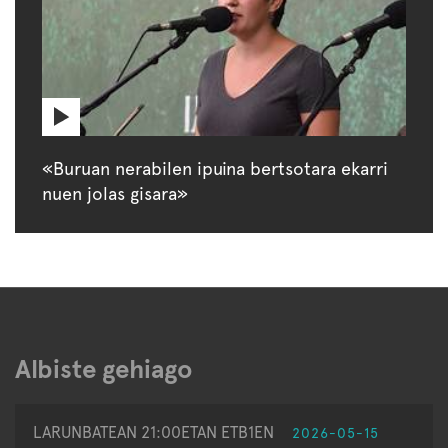
«Buruan nerabilen ipuina bertsotara ekarri
nuen jolas gisara»
Albiste gehiago
LARUNBATEAN 21:00ETAN ETB1EN
2026-05-15