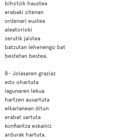
bihotzik haustea
erabaki zitenan
ordenari eustea
aleatorioki
zerutik jaistea
batzutan lehenengo bat
bestetan bestea.
8- Jolasaren graziaz
edo ohartuta
lagunaren lekua
hartzen ausartuta
elkarlanean ditun
erabat sartuta
konfiantza eskainiz
ardurak hartuta.