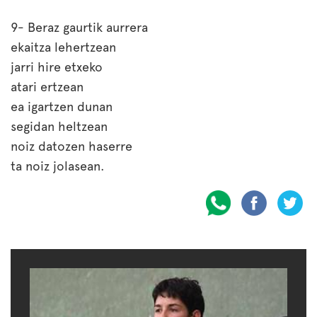
9- Beraz gaurtik aurrera
ekaitza lehertzean
jarri hire etxeko
atari ertzean
ea igartzen dunan
segidan heltzean
noiz datozen haserre
ta noiz jolasean.