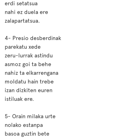
erdi setatsua
nahi ez duela ere
zalapartatsua.
4- Presio desberdinak
parekatu xede
zeru-lurrak astindu
asmoz goi ta behe
nahiz ta elkarrengana
moldatu hain trebe
izan dizkiten euren
istiluak ere.
5- Orain milaka urte
nolako estanpa
basoa guztin bete