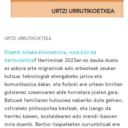
URTZI URRUTIKOETXEA
Etxetik milaka kilometrora, nola bizi da
bertsolaritza
? Herriminak 2023an ez dauka duela
ez askora arte migrazioak edo erbesteak zeukan
kutsua: teknologiak etengabeko jarioa eta
komunikazioa dakar, eta fisikoki ere urtean birritan
gutxienez ozeanoaren alde horretara joaten gara.
Batzuek familiaren hutsunea nabariko dute gehien,
ostiraleko pintxopotea besteak, eta izango da
herriko kaleen, kostaldearen edo mendi-basoen
mira duenik. Bertso-txapelketen zurrunbiloak ere