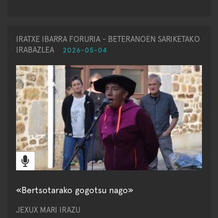
IRATXE IBARRA FORURIA - BETERANOEN SARIKETAKO
IRABAZLEA
2026-05-04
«Bertsotarako gogotsu nago»
JEXUX MARI IRAZU