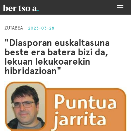
Togg
navi
ZUTABEA
2023-03-28
"Diasporan euskaltasuna
beste era batera bizi da,
lekuan lekukoarekin
hibridazioan"