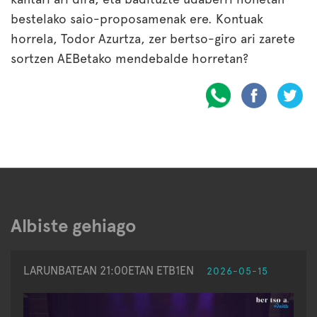
bestelako saio-proposamenak ere. Kontuak
horrela, Todor Azurtza, zer bertso-giro ari zarete
sortzen AEBetako mendebalde horretan?
Albiste gehiago
LARUNBATEAN 21:00ETAN ETB1EN
2026-05-15