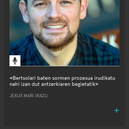
«Bertsolari baten sormen prozesua irudikatu
nahi izan dut antzerkiaren begietatik»
JEXUX MARI IRAZU