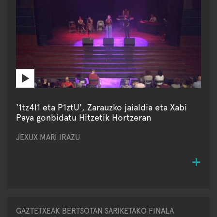
'1tz4l1 eta P1ztU', Zarauzko jaialdia eta Xabi
Paya gonbidatu Hitzetik Hortzeran
JEXUX MARI IRAZU
GAZTETXEAK BERTSOTAN SARIKETAKO FINALA