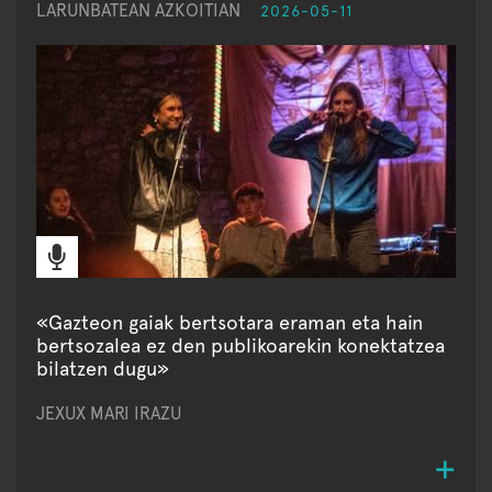
LARUNBATEAN AZKOITIAN
2026-05-11
«Gazteon gaiak bertsotara eraman eta hain
bertsozalea ez den publikoarekin konektatzea
bilatzen dugu»
JEXUX MARI IRAZU