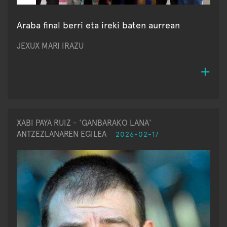
Araba final berri eta ireki baten aurrean
JEXUX MARI IRAZU
XABI PAYA RUIZ - 'GANBARAKO LANA'
ANTZEZLANAREN EGILEA
2026-02-17