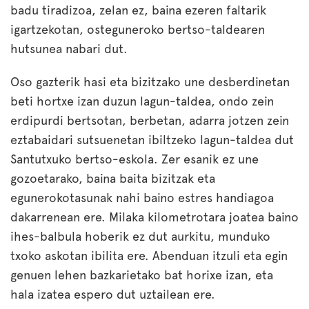
badu tiradizoa, zelan ez, baina ezeren faltarik
igartzekotan, osteguneroko bertso-taldearen
hutsunea nabari dut.
Oso gazterik hasi eta bizitzako une desberdinetan
beti hortxe izan duzun lagun-taldea, ondo zein
erdipurdi bertsotan, berbetan, adarra jotzen zein
eztabaidari sutsuenetan ibiltzeko lagun-taldea dut
Santutxuko bertso-eskola. Zer esanik ez une
gozoetarako, baina baita bizitzak eta
egunerokotasunak nahi baino estres handiagoa
dakarrenean ere. Milaka kilometrotara joatea baino
ihes-balbula hoberik ez dut aurkitu, munduko
txoko askotan ibilita ere. Abenduan itzuli eta egin
genuen lehen bazkarietako bat horixe izan, eta
hala izatea espero dut uztailean ere.