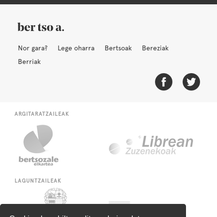
Nor gara?
Lege oharra
Bertsoak
Bereziak
Berriak
ARGITARATZAILEAK
LAGUNTZAILEAK