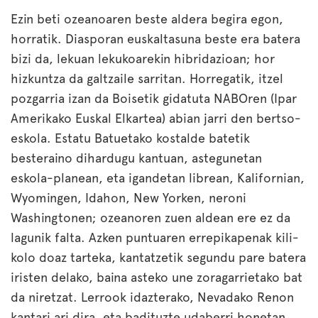
Ezin beti ozeanoaren beste aldera begira egon,
horratik. Diasporan euskaltasuna beste era batera
bizi da, lekuan lekukoarekin hibridazioan; hor
hizkuntza da galtzaile sarritan. Horregatik, itzel
pozgarria izan da Boisetik gidatuta NABOren (Ipar
Amerikako Euskal Elkartea) abian jarri den bertso-
eskola. Estatu Batuetako kostalde batetik
besteraino dihardugu kantuan, astegunetan
eskola-planean, eta igandetan librean, Kalifornian,
Wyomingen, Idahon, New Yorken, neroni
Washingtonen; ozeanoren zuen aldean ere ez da
lagunik falta. Azken puntuaren errepikapenak kili-
kolo doaz tarteka, kantatzetik segundu pare batera
iristen delako, baina asteko une zoragarrietako bat
da niretzat. Lerrook idazterako, Nevadako Renon
kantari ari dira, eta badituzte udaberri honetan