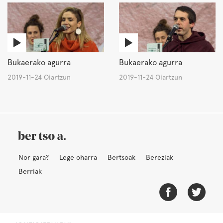
Bukaerako agurra
Bukaerako agurra
2019-11-24 Oiartzun
2019-11-24 Oiartzun
Nor gara?
Lege oharra
Bertsoak
Bereziak
Berriak