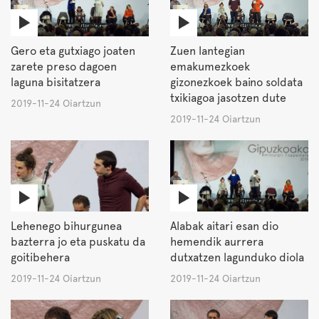
Gero eta gutxiago joaten
Zuen lantegian
zarete preso dagoen
emakumezkoek
laguna bisitatzera
gizonezkoek baino soldata
txikiagoa jasotzen dute
2019-11-24 Oiartzun
2019-11-24 Oiartzun
Lehenego bihurgunea
Alabak aitari esan dio
bazterra jo eta puskatu da
hemendik aurrera
goitibehera
dutxatzen lagunduko diola
2019-11-24 Oiartzun
2019-11-24 Oiartzun