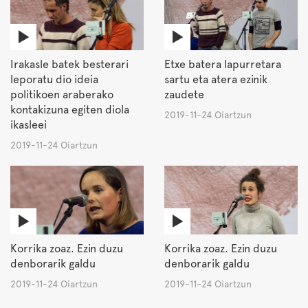
Irakasle batek besterari
Etxe batera lapurretara
leporatu dio ideia
sartu eta atera ezinik
politikoen araberako
zaudete
kontakizuna egiten diola
2019-11-24 Oiartzun
ikasleei
2019-11-24 Oiartzun
Korrika zoaz. Ezin duzu
Korrika zoaz. Ezin duzu
denborarik galdu
denborarik galdu
2019-11-24 Oiartzun
2019-11-24 Oiartzun