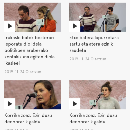
Irakasle batek besterari
Etxe batera lapurretara
leporatu dio ideia
sartu eta atera ezinik
politikoen araberako
zaudete
kontakizuna egiten diola
2019-11-24 Oiartzun
ikasleei
2019-11-24 Oiartzun
Korrika zoaz. Ezin duzu
Korrika zoaz. Ezin duzu
denborarik galdu
denborarik galdu