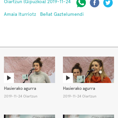
Oiartzun (Gipuzkoa) 2019-11-24
Amaia Iturriotz
Beñat Gaztelumendi
Hasierako agurra
Hasierako agurra
2019-11-24 Oiartzun
2019-11-24 Oiartzun