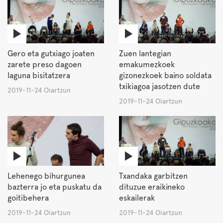
Gero eta gutxiago joaten
Zuen lantegian
zarete preso dagoen
emakumezkoek
laguna bisitatzera
gizonezkoek baino soldata
txikiagoa jasotzen dute
2019-11-24 Oiartzun
2019-11-24 Oiartzun
Lehenego bihurgunea
Txandaka garbitzen
bazterra jo eta puskatu da
dituzue eraikineko
goitibehera
eskailerak
2019-11-24 Oiartzun
2019-11-24 Oiartzun