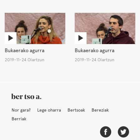
Bukaerako agurra
Bukaerako agurra
2019-11-24 Oiartzun
2019-11-24 Oiartzun
Nor gara?
Lege oharra
Bertsoak
Bereziak
Berriak