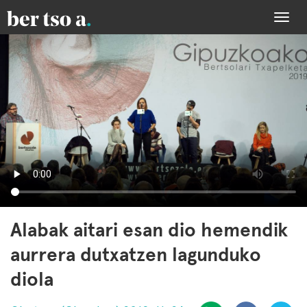
Togg
navi
Alabak aitari esan dio hemendik
aurrera dutxatzen lagunduko
diola