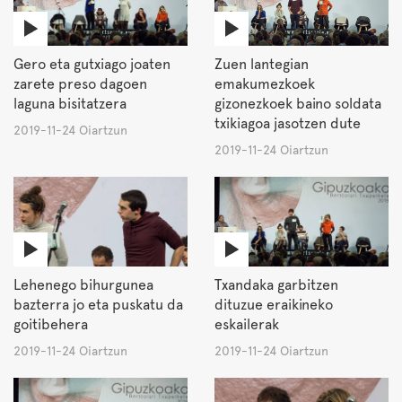
Gero eta gutxiago joaten
Zuen lantegian
zarete preso dagoen
emakumezkoek
laguna bisitatzera
gizonezkoek baino soldata
txikiagoa jasotzen dute
2019-11-24 Oiartzun
2019-11-24 Oiartzun
Lehenego bihurgunea
Txandaka garbitzen
bazterra jo eta puskatu da
dituzue eraikineko
goitibehera
eskailerak
2019-11-24 Oiartzun
2019-11-24 Oiartzun