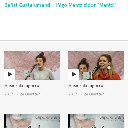
Beñat Gaztelumendi
Iñigo Mantzizidor "Mantxi"
Hasierako agurra
Hasierako agurra
2019-11-24 Oiartzun
2019-11-24 Oiartzun