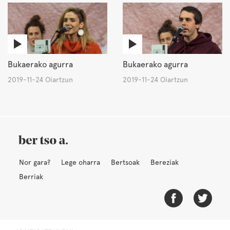
Bukaerako agurra
Bukaerako agurra
2019-11-24 Oiartzun
2019-11-24 Oiartzun
Nor gara?
Lege oharra
Bertsoak
Bereziak
Berriak