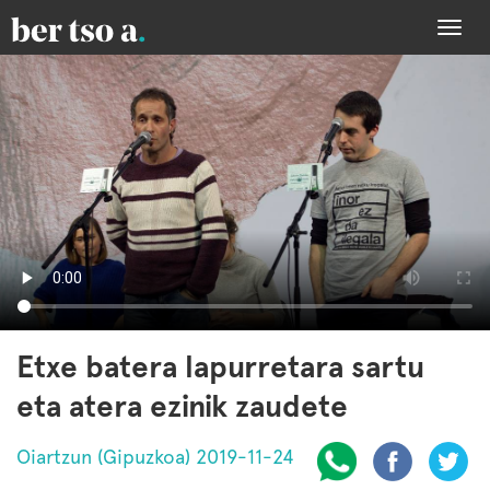
Togg
navi
Etxe batera lapurretara sartu
eta atera ezinik zaudete
Oiartzun (Gipuzkoa) 2019-11-24