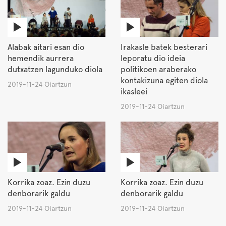
Alabak aitari esan dio
Irakasle batek besterari
hemendik aurrera
leporatu dio ideia
dutxatzen lagunduko diola
politikoen araberako
kontakizuna egiten diola
2019-11-24 Oiartzun
ikasleei
2019-11-24 Oiartzun
Korrika zoaz. Ezin duzu
Korrika zoaz. Ezin duzu
denborarik galdu
denborarik galdu
2019-11-24 Oiartzun
2019-11-24 Oiartzun