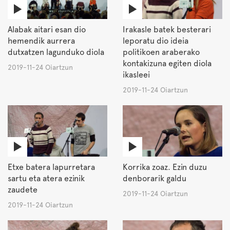
Alabak aitari esan dio
Irakasle batek besterari
hemendik aurrera
leporatu dio ideia
dutxatzen lagunduko diola
politikoen araberako
kontakizuna egiten diola
2019-11-24 Oiartzun
ikasleei
2019-11-24 Oiartzun
Etxe batera lapurretara
Korrika zoaz. Ezin duzu
sartu eta atera ezinik
denborarik galdu
zaudete
2019-11-24 Oiartzun
2019-11-24 Oiartzun