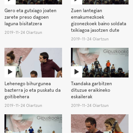
Gero eta gutxiago joaten
Zuen lantegian
zarete preso dagoen
emakumezkoek
laguna bisitatzera
gizonezkoek baino soldata
txikiagoa jasotzen dute
2019-11-24 Oiartzun
2019-11-24 Oiartzun
Lehenego bihurgunea
Txandaka garbitzen
bazterra jo eta puskatu da
dituzue eraikineko
goitibehera
eskailerak
2019-11-24 Oiartzun
2019-11-24 Oiartzun