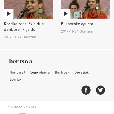
Korrika zoaz. Ezin duzu
Bukaerako agurra
denborarik galdu
2019-11-24 Oiartzun
2019-11-24 Oiartzun
Nor gara?
Lege oharra
Bertsoak
Bereziak
Berriak
ARGITARATZAILEAK