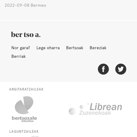
2022-09-08 Bermeo
Nor gara?
Lege oharra
Bertsoak
Bereziak
Berriak
ARGITARATZAILEAK
LAGUNTZAILEAK