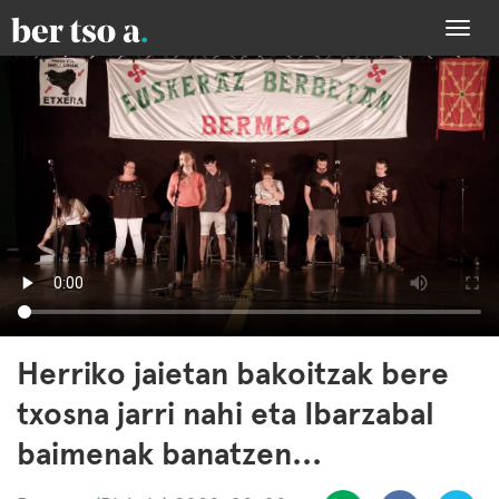
Togg
navi
Herriko jaietan bakoitzak bere
txosna jarri nahi eta Ibarzabal
baimenak banatzen...