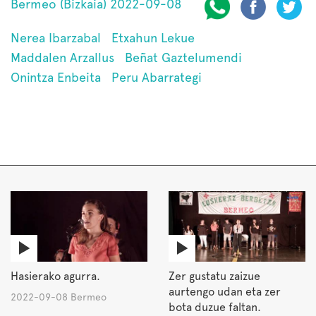
Bermeo (Bizkaia) 2022-09-08
Nerea Ibarzabal
Etxahun Lekue
Maddalen Arzallus
Beñat Gaztelumendi
Onintza Enbeita
Peru Abarrategi
Hasierako agurra.
Zer gustatu zaizue
aurtengo udan eta zer
2022-09-08 Bermeo
bota duzue faltan.