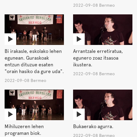
2022-09-08 Bermeo
Bi irakasle, eskolako lehen
Arrantzale erretiratua,
egunean. Guraskoak
egunero zoaz itsasoa
entzun dituzue esaten
ikustera.
"orain hasiko da gure uda".
2022-09-08 Bermeo
2022-09-08 Bermeo
Mihiluzeren lehen
Bukaerako agurra.
programan biok.
2022-09-08 Bermeo