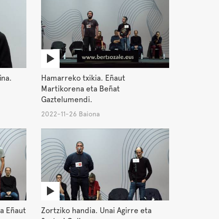
ina.
Hamarreko txikia. Eñaut
Martikorena eta Beñat
Gaztelumendi.
2022-11-26 Baiona
ta Eñaut
Zortziko handia. Unai Agirre eta