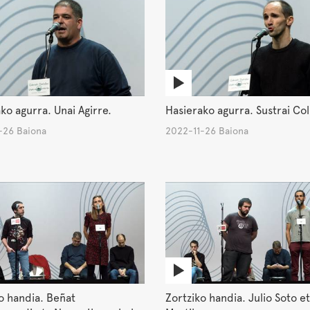
ko agurra. Unai Agirre.
Hasierako agurra. Sustrai Col
-26 Baiona
2022-11-26 Baiona
o handia. Beñat
Zortziko handia. Julio Soto e