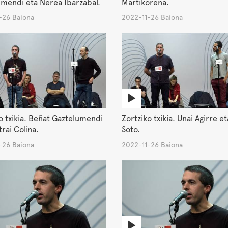
mendi eta Nerea Ibarzabal.
Martikorena.
-26 Baiona
2022-11-26 Baiona
o txikia. Beñat Gaztelumendi
Zortziko txikia. Unai Agirre et
trai Colina.
Soto.
-26 Baiona
2022-11-26 Baiona