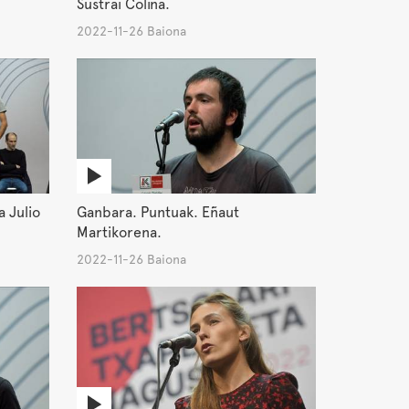
Sustrai Colina.
2022-11-26 Baiona
a Julio
Ganbara. Puntuak. Eñaut
Martikorena.
2022-11-26 Baiona