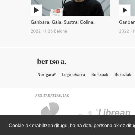
Ganbara. Gaia. Sustrai Colina.
Ganbara
2022-11-26 Baiona
2022-11
Nor gara?
Lege oharra
Bertsoak
Bereziak
ARGITARATZAILEAK
Cookie-ak erabiltzen ditugu, baina datu pertsonalak ez dit