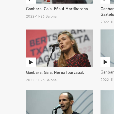
Ganbara. Gaia. Eñaut Martikorena.
Ganbar
Gaztel
2022-11-26 Baiona
2022-11
Ganbara
Ganbara. Gaia. Nerea Ibarzabal.
2022-11
2022-11-26 Baiona