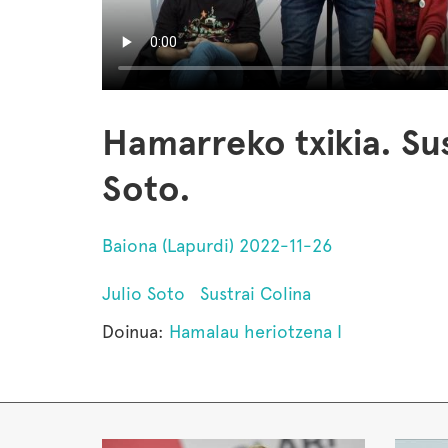
Hamarreko txikia. Sus
Soto.
Baiona (Lapurdi) 2022-11-26
Julio Soto
Sustrai Colina
Doinua:
Hamalau heriotzena I