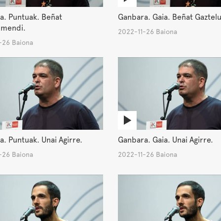
a. Puntuak. Beñat
Ganbara. Gaia. Beñat Gaztel
umendi.
2022-11-26 Baiona
-26 Baiona
. Puntuak. Unai Agirre.
Ganbara. Gaia. Unai Agirre.
-26 Baiona
2022-11-26 Baiona