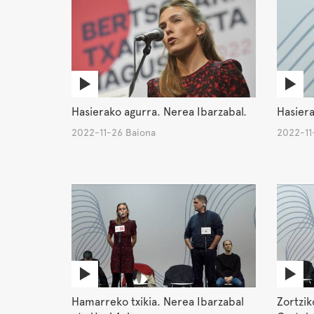
Hasiera
Hasierako agurra. Nerea Ibarzabal.
2022-11
2022-11-26 Baiona
Hamarreko txikia. Nerea Ibarzabal
Zortzik