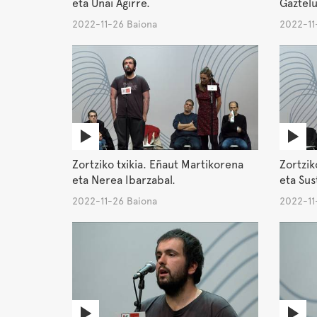
eta Unai Agirre.
Gaztelu
2022-11-26 Baiona
2022-11
Zortziko txikia. Eñaut Martikorena
Zortzik
eta Nerea Ibarzabal.
eta Sus
2022-11-26 Baiona
2022-11