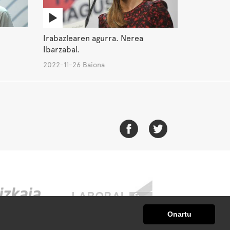
Irabazlearen agurra. Nerea
Ibarzabal.
2022-11-26 Baiona
Onartu