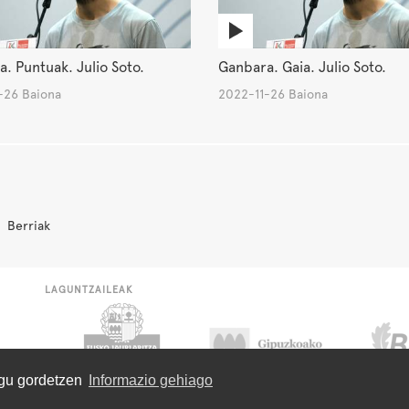
. Puntuak. Julio Soto.
Ganbara. Gaia. Julio Soto.
-26 Baiona
2022-11-26 Baiona
Berriak
LAGUNTZAILEAK
ugu gordetzen
Informazio gehiago