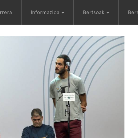
rrera
Informazioa
Bertsoak
Ber