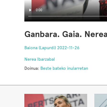
Ganbara. Gaia. Nerea
Baiona (Lapurdi) 2022-11-26
Nerea Ibarzabal
Doinua:
Beste bateko inularretan