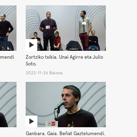
lumendi
Zortziko txikia. Unai Agirre eta Julio
Soto.
2022-11-26 Baiona
Ganbara. Gaia. Beñat Gaztelumendi.