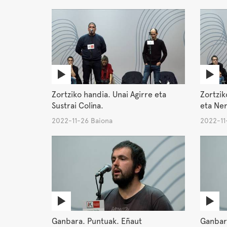
Zortziko handia. Unai Agirre eta
Zortzik
Sustrai Colina.
eta Ner
2022-11-26 Baiona
2022-11
Ganbara. Puntuak. Eñaut
Ganbara