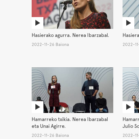
Hasiera
Hasierako agurra. Nerea Ibarzabal.
2022-11
2022-11-26 Baiona
Hamarreko txikia. Nerea Ibarzabal
Hamarre
eta Unai Agirre.
Julio S
2022-11-26 Baiona
2022-11