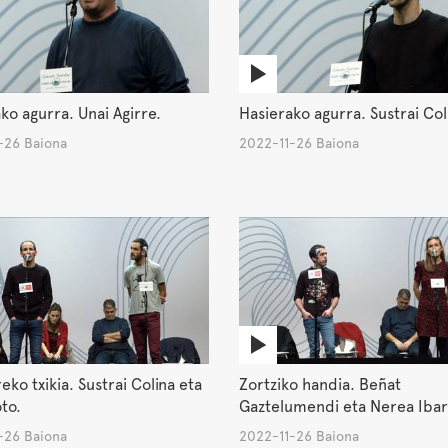
ko agurra. Unai Agirre.
Hasierako agurra. Sustrai Col
-26 Baiona
2022-11-26 Baiona
ko txikia. Sustrai Colina eta
Zortziko handia. Beñat
oto.
Gaztelumendi eta Nerea Ibar
-26 Baiona
2022-11-26 Baiona