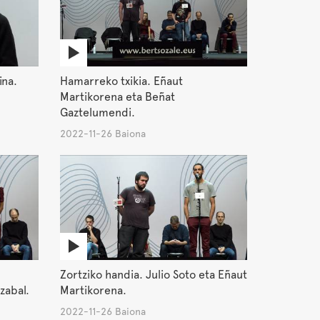
ina.
Hamarreko txikia. Eñaut
Martikorena eta Beñat
Gaztelumendi.
2022-11-26 Baiona
Zortziko handia. Julio Soto eta Eñaut
zabal.
Martikorena.
2022-11-26 Baiona