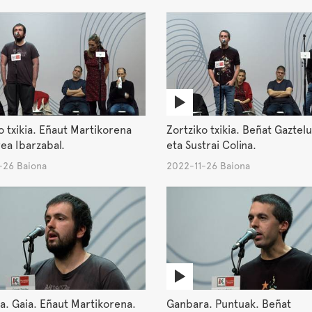
o txikia. Eñaut Martikorena
Zortziko txikia. Beñat Gazte
ea Ibarzabal.
eta Sustrai Colina.
-26 Baiona
2022-11-26 Baiona
. Gaia. Eñaut Martikorena.
Ganbara. Puntuak. Beñat