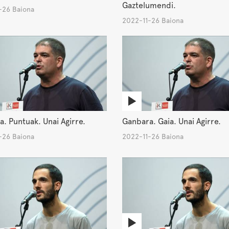
Gaztelumendi.
-26 Baiona
2022-11-26 Baiona
. Puntuak. Unai Agirre.
Ganbara. Gaia. Unai Agirre.
-26 Baiona
2022-11-26 Baiona