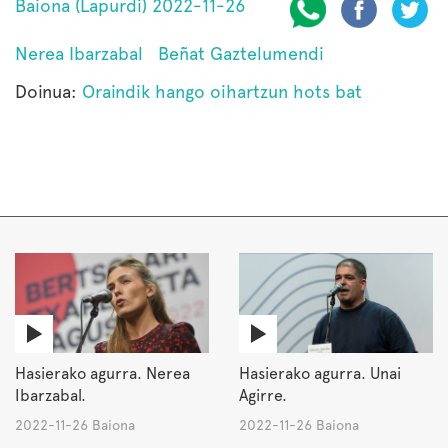
Baiona (Lapurdi) 2022-11-26
Nerea Ibarzabal
Beñat Gaztelumendi
Doinua:
Oraindik hango oihartzun hots bat
Hasierako agurra. Nerea
Hasierako agurra. Unai
Ibarzabal.
Agirre.
2022-11-26 Baiona
2022-11-26 Baiona