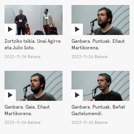
Zortziko txikia. Unai Agirre
Ganbara. Puntuak. Eñaut
eta Julio Soto.
Martikorena.
2022-11-26 Baiona
2022-11-26 Baiona
Ganbara. Gaia. Eñaut
Ganbara. Puntuak. Beñat
Martikorena.
Gaztelumendi.
2022-11-26 Baiona
2022-11-26 Baiona