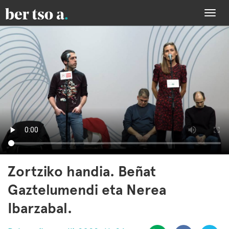
Togg
navi
Zortziko handia. Beñat
Gaztelumendi eta Nerea
Ibarzabal.