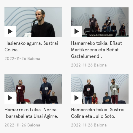
Hasierako agurra. Sustrai
Hamarreko txikia. Eñaut
Colina.
Martikorena eta Beñat
Gaztelumendi.
2022-11-26 Baiona
2022-11-26 Baiona
Hamarreko txikia. Nerea
Hamarreko txikia. Sustrai
Ibarzabal eta Unai Agirre.
Colina eta Julio Soto.
2022-11-26 Baiona
2022-11-26 Baiona