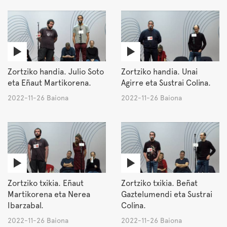
Zortziko handia. Julio Soto
Zortziko handia. Unai
eta Eñaut Martikorena.
Agirre eta Sustrai Colina.
2022-11-26 Baiona
2022-11-26 Baiona
Zortziko txikia. Eñaut
Zortziko txikia. Beñat
Martikorena eta Nerea
Gaztelumendi eta Sustrai
Ibarzabal.
Colina.
2022-11-26 Baiona
2022-11-26 Baiona