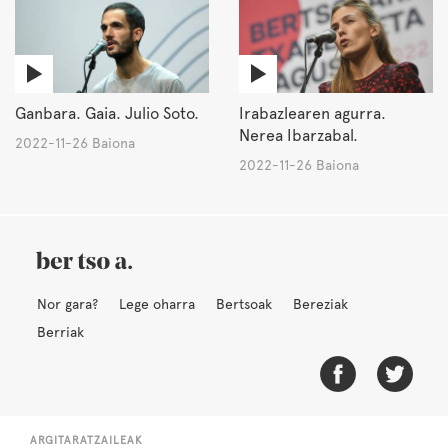
Ganbara. Gaia. Julio Soto.
Irabazlearen agurra.
Nerea Ibarzabal.
2022-11-26 Baiona
2022-11-26 Baiona
Nor gara?
Lege oharra
Bertsoak
Bereziak
Berriak
ARGITARATZAILEAK