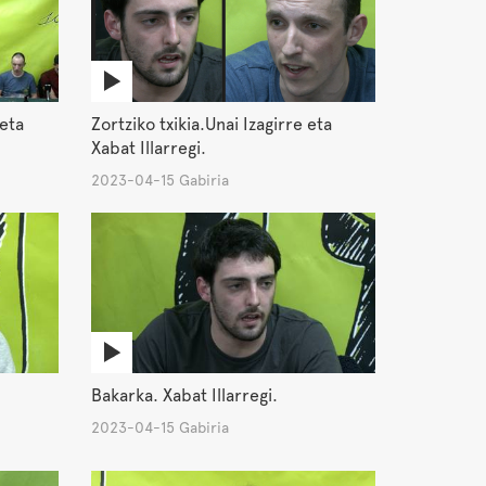
 eta
Zortziko txikia.Unai Izagirre eta
Xabat Illarregi.
2023-04-15 Gabiria
Bakarka. Xabat Illarregi.
2023-04-15 Gabiria