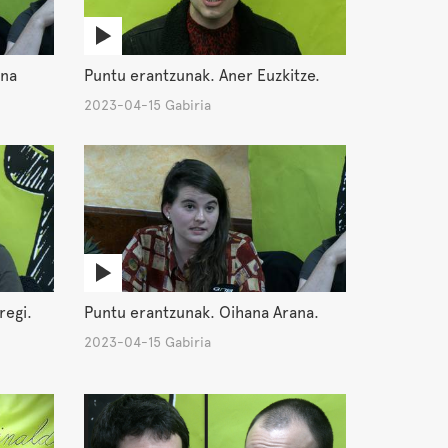
ana
Puntu erantzunak. Aner Euzkitze.
2023-04-15 Gabiria
regi.
Puntu erantzunak. Oihana Arana.
2023-04-15 Gabiria