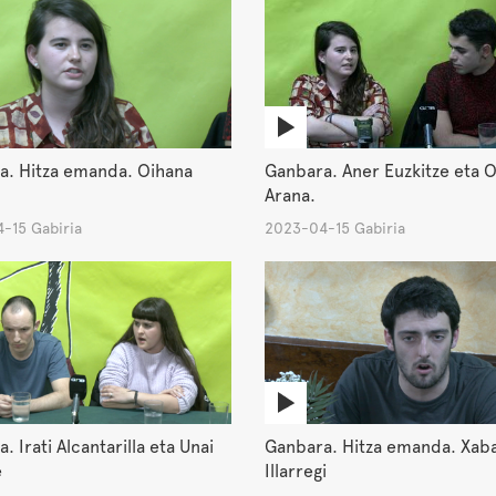
a. Hitza emanda. Oihana
Ganbara. Aner Euzkitze eta 
Arana.
-15 Gabiria
2023-04-15 Gabiria
. Irati Alcantarilla eta Unai
Ganbara. Hitza emanda. Xab
e
Illarregi