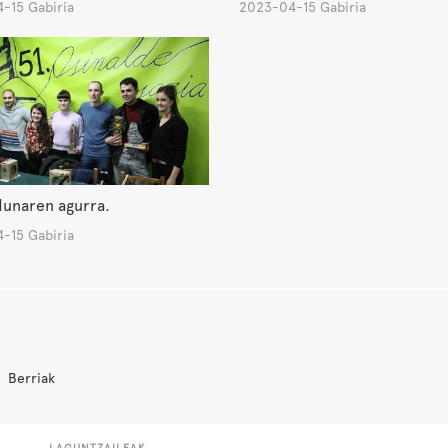
-15 Gabiria
2023-04-15 Gabiria
dunaren agurra.
-15 Gabiria
Berriak