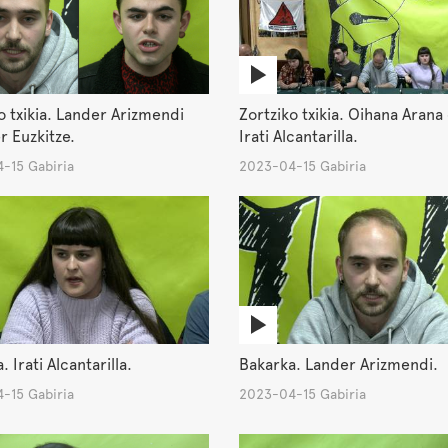
o txikia. Lander Arizmendi
Zortziko txikia. Oihana Arana
r Euzkitze.
Irati Alcantarilla.
-15 Gabiria
2023-04-15 Gabiria
 Irati Alcantarilla.
Bakarka. Lander Arizmendi.
-15 Gabiria
2023-04-15 Gabiria