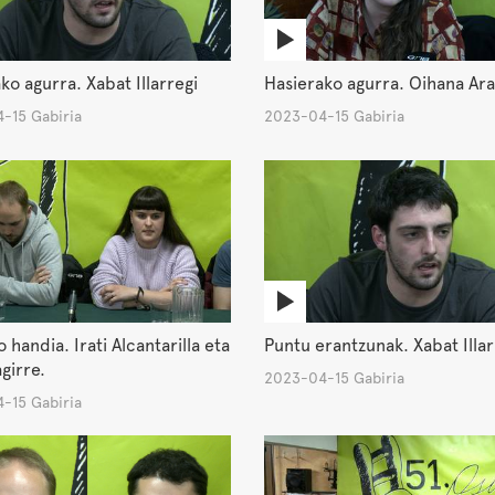
ko agurra. Xabat Illarregi
Hasierako agurra. Oihana Ar
-15 Gabiria
2023-04-15 Gabiria
o handia. Irati Alcantarilla eta
Puntu erantzunak. Xabat Illar
agirre.
2023-04-15 Gabiria
-15 Gabiria