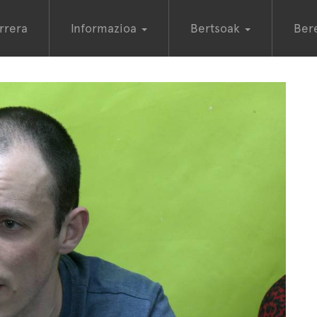
rrera
Informazioa
Bertsoak
Ber