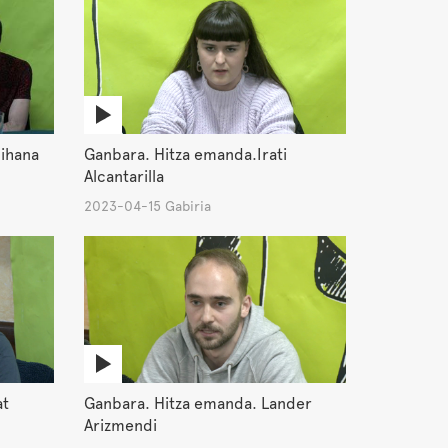
Oihana
Ganbara. Hitza emanda.Irati
Alcantarilla
2023-04-15 Gabiria
at
Ganbara. Hitza emanda. Lander
Arizmendi