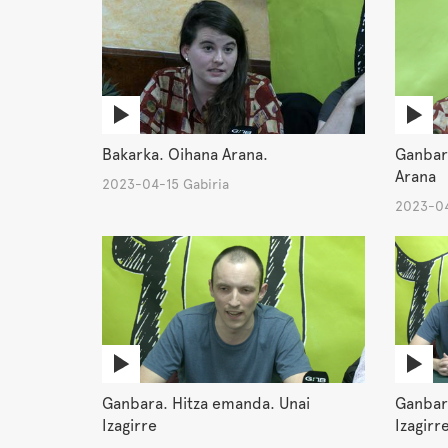
Bakarka. Oihana Arana.
Ganbar
Arana
2023-04-15 Gabiria
2023-04
Ganbara. Hitza emanda. Unai
Ganbara
Izagirre
Izagirr