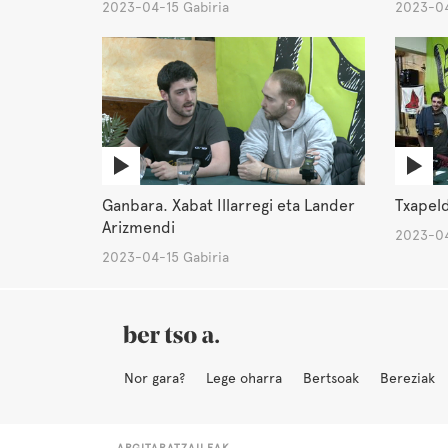
2023-04-15 Gabiria
2023-04
Ganbara. Xabat Illarregi eta Lander
Txapel
Arizmendi
2023-04
2023-04-15 Gabiria
Nor gara?
Lege oharra
Bertsoak
Bereziak