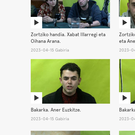
Zortziko handia. Xabat Illarregi eta
Zortzik
Oihana Arana.
eta Ane
2023-04-15 Gabiria
2023-04
Bakarka. Aner Euzkitze.
Bakarka.
2023-04-15 Gabiria
2023-04