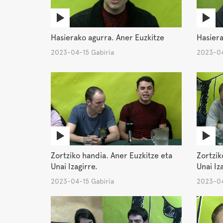
Hasierako agurra. Aner Euzkitze
Hasiera
2023-04-15 Gabiria
2023-04
Zortziko handia. Aner Euzkitze eta
Zortzik
Unai Izagirre.
Unai Iz
2023-04-15 Gabiria
2023-04