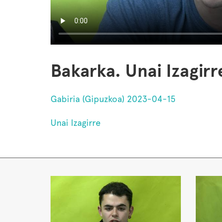
Bakarka. Unai Izagirr
Gabiria (Gipuzkoa) 2023-04-15
Unai Izagirre