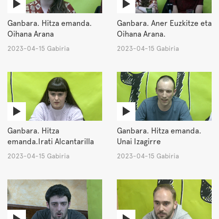
Ganbara. Hitza emanda.
Ganbara. Aner Euzkitze eta
Oihana Arana
Oihana Arana.
2023-04-15 Gabiria
2023-04-15 Gabiria
Ganbara. Hitza
Ganbara. Hitza emanda.
emanda.Irati Alcantarilla
Unai Izagirre
2023-04-15 Gabiria
2023-04-15 Gabiria