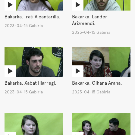
Bakarka. Irati Alcantarilla.
Bakarka. Lander
Arizmendi.
2023-04-15 Gabiria
2023-04-15 Gabiria
Bakarka. Xabat Illarregi.
Bakarka. Oihana Arana.
2023-04-15 Gabiria
2023-04-15 Gabiria