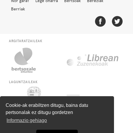
Nor gara?
Lege oharra
Bertsoak
Bereziak
Berriak
ARGITARATZAILEAK
LAGUNTZAILEAK
Cookie-ak erabiltzen ditugu, baina datu
pertsonalak ez ditugu gordetzen
Informazio gehiago