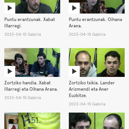
Puntu erantzunak. Xabat
Puntu erantzunak. Oihana
Illarregi.
Arana.
2023-04-15 Gabiria
2023-04-15 Gabiria
Zortziko handia. Xabat
Zortziko txikia. Lander
Illarregi eta Oihana Arana.
Arizmendi eta Aner
Euzkitze.
2023-04-15 Gabiria
2023-04-15 Gabiria