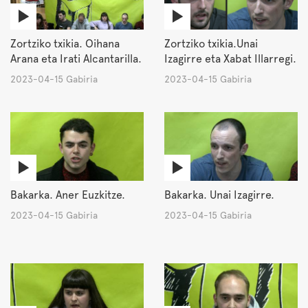
Zortziko txikia. Oihana
Zortziko txikia.Unai
Arana eta Irati Alcantarilla.
Izagirre eta Xabat Illarregi.
2023-04-15 Gabiria
2023-04-15 Gabiria
Bakarka. Aner Euzkitze.
Bakarka. Unai Izagirre.
2023-04-15 Gabiria
2023-04-15 Gabiria