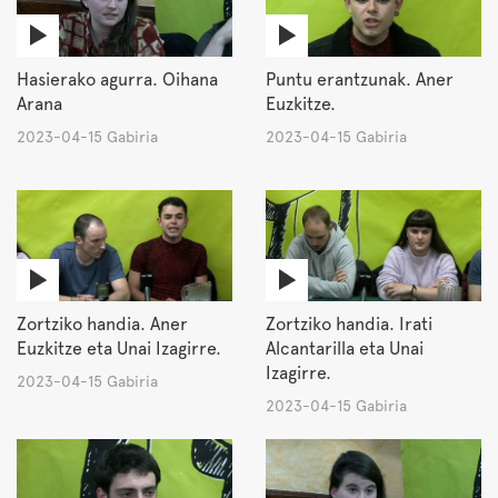
Hasierako agurra. Oihana
Puntu erantzunak. Aner
Arana
Euzkitze.
2023-04-15 Gabiria
2023-04-15 Gabiria
Zortziko handia. Aner
Zortziko handia. Irati
Euzkitze eta Unai Izagirre.
Alcantarilla eta Unai
Izagirre.
2023-04-15 Gabiria
2023-04-15 Gabiria