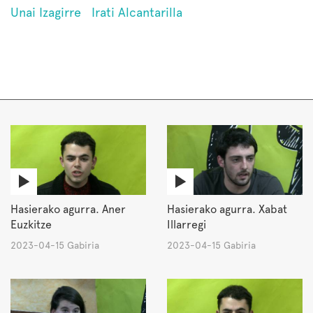
Unai Izagirre
Irati Alcantarilla
Hasierako agurra. Aner
Hasierako agurra. Xabat
Euzkitze
Illarregi
2023-04-15 Gabiria
2023-04-15 Gabiria