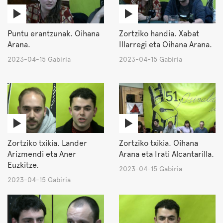
Puntu erantzunak. Oihana
Zortziko handia. Xabat
Arana.
Illarregi eta Oihana Arana.
2023-04-15 Gabiria
2023-04-15 Gabiria
Zortziko txikia. Lander
Zortziko txikia. Oihana
Arizmendi eta Aner
Arana eta Irati Alcantarilla.
Euzkitze.
2023-04-15 Gabiria
2023-04-15 Gabiria