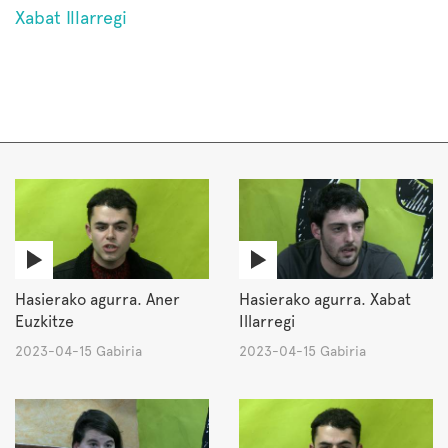
Xabat Illarregi
Hasierako agurra. Aner
Hasierako agurra. Xabat
Euzkitze
Illarregi
2023-04-15 Gabiria
2023-04-15 Gabiria