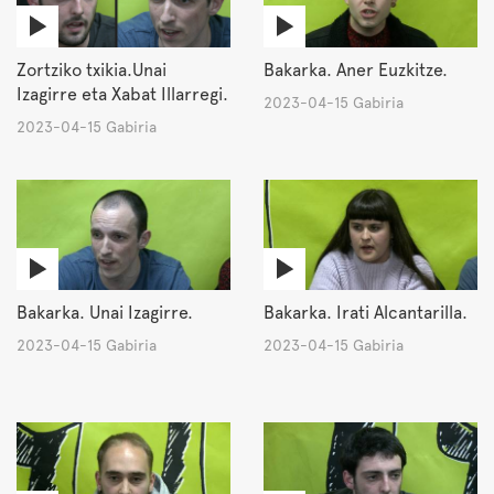
Zortziko txikia.Unai
Bakarka. Aner Euzkitze.
Izagirre eta Xabat Illarregi.
2023-04-15 Gabiria
2023-04-15 Gabiria
Bakarka. Unai Izagirre.
Bakarka. Irati Alcantarilla.
2023-04-15 Gabiria
2023-04-15 Gabiria