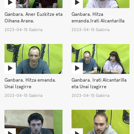
Ganbara. Aner Euzkitze eta
Ganbara. Hitza
Oihana Arana.
emanda.Irati Alcantarilla
2023-04-15 Gabiria
2023-04-15 Gabiria
Ganbara. Hitza emanda.
Ganbara. Irati Alcantarilla
Unai Izagirre
eta Unai Izagirre
2023-04-15 Gabiria
2023-04-15 Gabiria