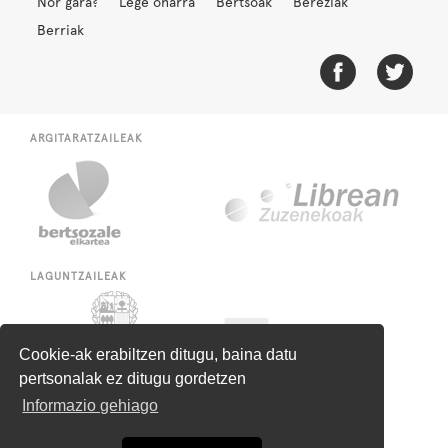
Nor gara?
Lege oharra
Bertsoak
Bereziak
Berriak
ARGITARATZAILEAK
LAGUNTZAILEAK
Cookie-ak erabiltzen ditugu, baina datu
pertsonalak ez ditugu gordetzen
Informazio gehiago