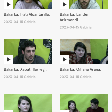
Bakarka. Irati Alcantarilla.
Bakarka. Lander
Arizmendi.
2023-04-15 Gabiria
2023-04-15 Gabiria
Bakarka. Xabat Illarregi.
Bakarka. Oihana Arana.
2023-04-15 Gabiria
2023-04-15 Gabiria