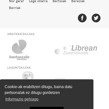
Nor gara?
Lege oharra
Bertsoak
Bereziak
Berriak
ARGITARATZAILEAK
LAGUNTZAILEAK
Cookie-ak erabiltzen ditugu, baina datu
pertsonalak ez ditugu gordetzen
Informazio gehiago