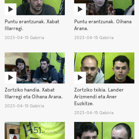
Puntu erantzunak. Xabat
Puntu erantzunak. Oihana
Illarregi.
Arana.
2023-04-15 Gabiria
2023-04-15 Gabiria
Zortziko handia. Xabat
Zortziko txikia. Lander
Illarregi eta Oihana Arana.
Arizmendi eta Aner
Euzkitze.
2023-04-15 Gabiria
2023-04-15 Gabiria