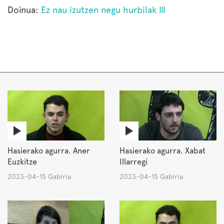
Doinua:
Ez nau izutzen negu hurbilak III
Hasierako agurra. Aner
Hasierako agurra. Xabat
Euzkitze
Illarregi
2023-04-15 Gabiria
2023-04-15 Gabiria