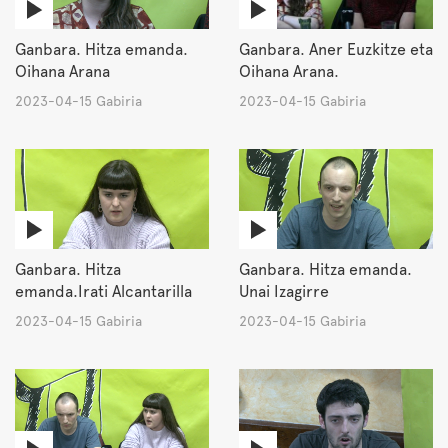
Ganbara. Hitza emanda.
Ganbara. Aner Euzkitze eta
Oihana Arana
Oihana Arana.
2023-04-15 Gabiria
2023-04-15 Gabiria
Ganbara. Hitza
Ganbara. Hitza emanda.
emanda.Irati Alcantarilla
Unai Izagirre
2023-04-15 Gabiria
2023-04-15 Gabiria