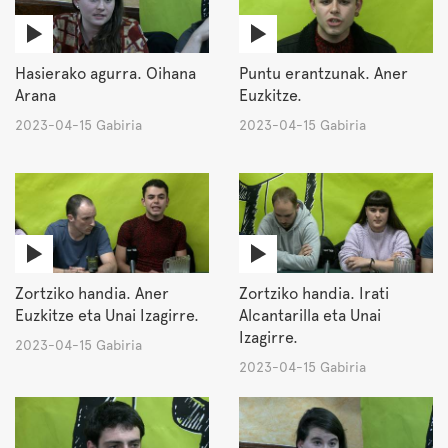
Hasierako agurra. Oihana
Puntu erantzunak. Aner
Arana
Euzkitze.
2023-04-15 Gabiria
2023-04-15 Gabiria
Zortziko handia. Aner
Zortziko handia. Irati
Euzkitze eta Unai Izagirre.
Alcantarilla eta Unai
Izagirre.
2023-04-15 Gabiria
2023-04-15 Gabiria