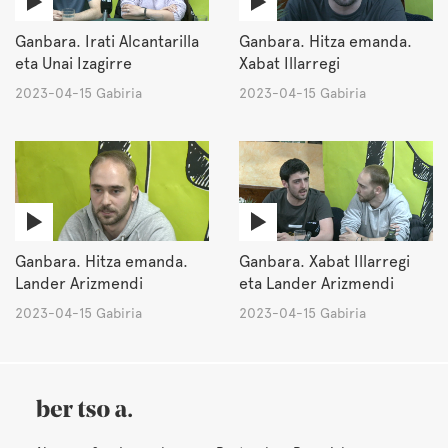
Ganbara. Irati Alcantarilla
Ganbara. Hitza emanda.
eta Unai Izagirre
Xabat Illarregi
2023-04-15 Gabiria
2023-04-15 Gabiria
Ganbara. Hitza emanda.
Ganbara. Xabat Illarregi
Lander Arizmendi
eta Lander Arizmendi
2023-04-15 Gabiria
2023-04-15 Gabiria