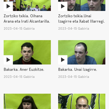
Zortziko txikia. Oihana
Zortziko txikia.Unai
Arana eta Irati Alcantarilla.
Izagirre eta Xabat Illarregi.
2023-04-15 Gabiria
2023-04-15 Gabiria
Bakarka. Aner Euzkitze.
Bakarka. Unai Izagirre.
2023-04-15 Gabiria
2023-04-15 Gabiria