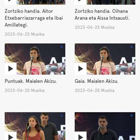
Zortziko handia. Aitor
Zortziko handia. Oihana
Etxebarriazarraga eta Ibai
Arana eta Aissa Intxausti.
Amillategi.
2023-06-25 Muxika
2023-06-25 Muxika
Puntuak. Maialen Akizu.
Gaia. Maialen Akizu.
2023-06-25 Muxika
2023-06-25 Muxika