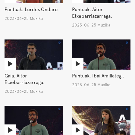
Puntuak. Lurdes Ondaro.
Puntuak. Aitor
Etxebarriazarraga.
2023-06-25 Muxika
2023-06-25 Muxika
Gaia. Aitor
Puntuak. Ibai Amillategi.
Etxebarriazarraga.
2023-06-25 Muxika
2023-06-25 Muxika