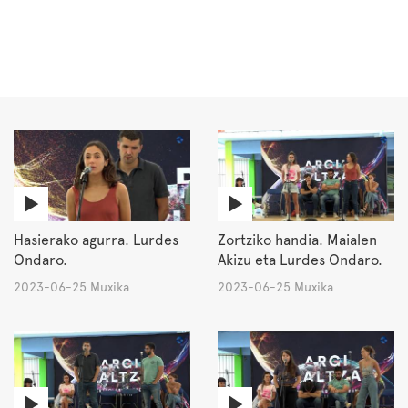
Hasierako agurra. Lurdes
Zortziko handia. Maialen
Ondaro.
Akizu eta Lurdes Ondaro.
2023-06-25 Muxika
2023-06-25 Muxika