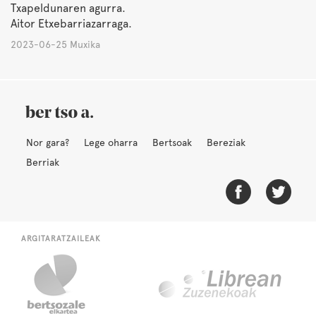
Txapeldunaren agurra.
Aitor Etxebarriazarraga.
2023-06-25 Muxika
Nor gara?
Lege oharra
Bertsoak
Bereziak
Berriak
ARGITARATZAILEAK