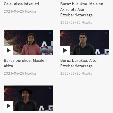
Gaia. Aissa Intxausti.
Buruz burukoa. Maialen
Akizu eta Aior
2023-06-25 Muxika
Etxebarriazarraga.
2023-06-25 Muxika
Buruz burukoa. Maialen
Buruz burukoa. Aitor
Akizu.
Etxebarriazarraga.
2023-06-25 Muxika
2023-06-25 Muxika