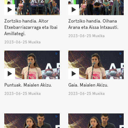
Zortziko handia. Aitor
Zortziko handia. Oihana
Etxebarriazarraga eta Ibai
Arana eta Aissa Intxausti.
Amillategi.
2023-06-25 Muxika
2023-06-25 Muxika
Puntuak. Maialen Akizu.
Gaia. Maialen Akizu.
2023-06-25 Muxika
2023-06-25 Muxika