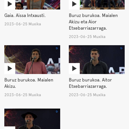
Gaia. Aissa Intxausti.
Buruz burukoa. Maialen
Akizu eta Aior
2023-06-25 Muxika
Etxebarriazarraga.
2023-06-25 Muxika
Buruz burukoa. Maialen
Buruz burukoa. Aitor
Akizu.
Etxebarriazarraga.
2023-06-25 Muxika
2023-06-25 Muxika