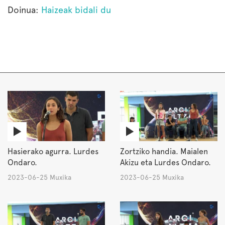
Doinua:
Haizeak bidali du
Hasierako agurra. Lurdes
Zortziko handia. Maialen
Ondaro.
Akizu eta Lurdes Ondaro.
2023-06-25 Muxika
2023-06-25 Muxika