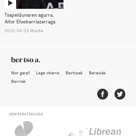
Txapeldunaren agurra.
Aitor Etxebarriazarraga.
2023-06-25 Muxika
Nor gara?
Lege oharra
Bertsoak
Bereziak
Berriak
ARGITARATZAILEAK