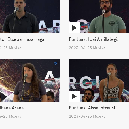
itor Etxebarriazarraga.
Puntuak. Ibai Amillategi.
-25 Muxika
2023-06-25 Muxika
ihana Arana.
Puntuak. Aissa Intxausti.
-25 Muxika
2023-06-25 Muxika