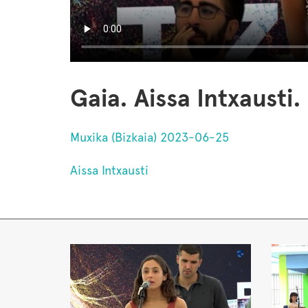
Gaia. Aissa Intxausti.
Muxika (Bizkaia) 2023-06-25
Aissa Intxausti