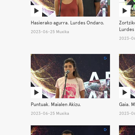
Hasierako agurra. Lurdes Ondaro.
Zortzik
Lurdes
2023-06-25 Muxika
2023-06
Puntuak. Maialen Akizu.
Gaia. M
2023-06-25 Muxika
2023-06