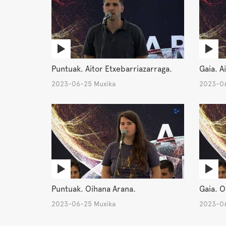
Puntuak. Aitor Etxebarriazarraga.
Gaia. A
2023-06-25 Muxika
2023-06
Puntuak. Oihana Arana.
Gaia. O
2023-06-25 Muxika
2023-06