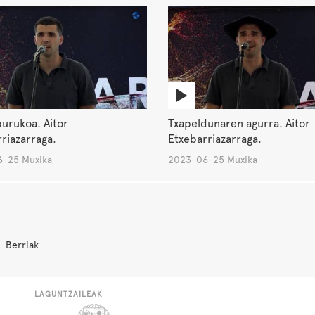
urukoa. Aitor
Txapeldunaren agurra. Aitor
riazarraga.
Etxebarriazarraga.
-25 Muxika
2023-06-25 Muxika
Berriak
LAGUNTZAILEAK