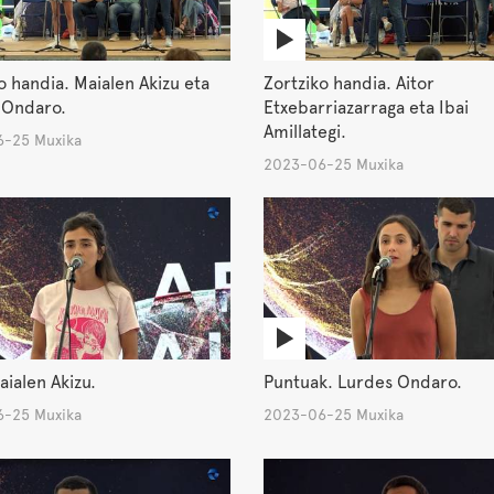
o handia. Maialen Akizu eta
Zortziko handia. Aitor
 Ondaro.
Etxebarriazarraga eta Ibai
Amillategi.
-25 Muxika
2023-06-25 Muxika
aialen Akizu.
Puntuak. Lurdes Ondaro.
-25 Muxika
2023-06-25 Muxika