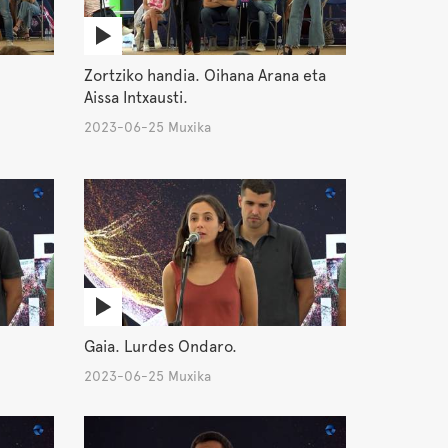
Zortziko handia. Oihana Arana eta
Aissa Intxausti.
2023-06-25 Muxika
Gaia. Lurdes Ondaro.
2023-06-25 Muxika