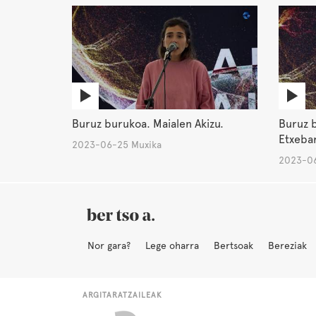
Buruz burukoa. Maialen Akizu.
Buruz b
Etxebar
2023-06-25 Muxika
2023-06
Nor gara?
Lege oharra
Bertsoak
Bereziak
ARGITARATZAILEAK