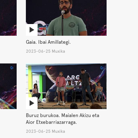
Gaia. Ibai Amillategi.
2023-06-25 Muxika
Buruz burukoa. Maialen Akizu eta
Aior Etxebarriazarraga.
2023-06-25 Muxika