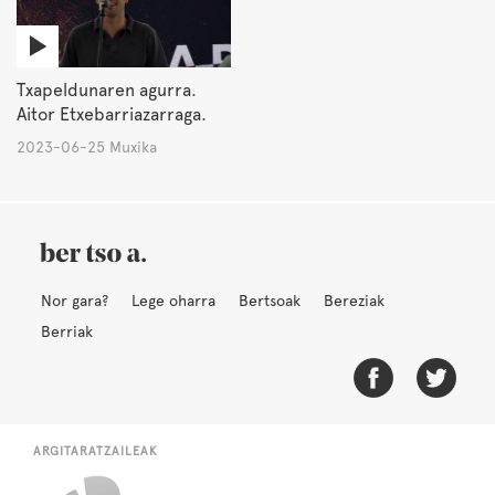
Txapeldunaren agurra.
Aitor Etxebarriazarraga.
2023-06-25 Muxika
Nor gara?
Lege oharra
Bertsoak
Bereziak
Berriak
ARGITARATZAILEAK