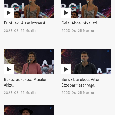
Puntuak. Aissa Intxausti.
Gaia. Aissa Intxausti.
2023-06-25 Muxika
2023-06-25 Muxika
Buruz burukoa. Maialen
Buruz burukoa. Aitor
Akizu.
Etxebarriazarraga.
2023-06-25 Muxika
2023-06-25 Muxika