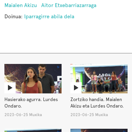
Maialen Akizu
Aitor Etxebarriazarraga
Doinua:
Iparragirre abila dela
Hasierako agurra. Lurdes
Zortziko handia. Maialen
Ondaro.
Akizu eta Lurdes Ondaro.
2023-06-25 Muxika
2023-06-25 Muxika