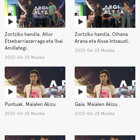
Zortziko handia. Aitor
Zortziko handia. Oihana
Etxebarriazarraga eta Ibai
Arana eta Aissa Intxausti.
Amillategi.
2023-06-25 Muxika
2023-06-25 Muxika
Puntuak. Maialen Akizu.
Gaia. Maialen Akizu.
2023-06-25 Muxika
2023-06-25 Muxika