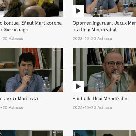
o kontua. Eñaut Martikorena
Oporren inguruan. Jexux Mar
ki Gurrutxaga
eta Unai Mendizabal
-20 Asteasu
2023-10-20 Asteasu
. Jexux Mari Irazu
Puntuak. Unai Mendizabal
-20 Asteasu
2023-10-20 Asteasu