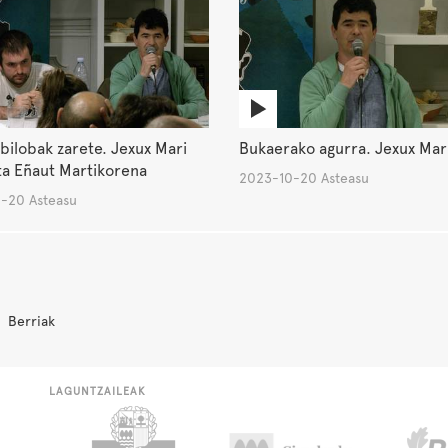
bilobak zarete. Jexux Mari
Bukaerako agurra. Jexux Mari
ta Eñaut Martikorena
2023-10-20 Asteasu
-20 Asteasu
Berriak
LAGUNTZAILEAK