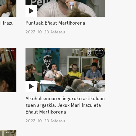
i Irazu
Puntuak.Eñaut Martikorena
2023-10-20 Asteasu
Alkoholismoaren inguruko artikuluan
zuen argazkia. Jexux Mari Irazu eta
Eñaut Martikorena
2023-10-20 Asteasu