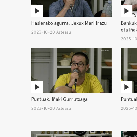
Hasierako agurra. Jexux Mari Irazu
Bankuk
eta Iña
2023-10-20 Asteasu
2023-10
Puntuak. Iñaki Gurrutxaga
Puntuak
2023-10-20 Asteasu
2023-10