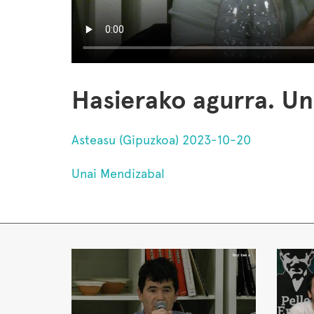
Hasierako agurra. Un
Asteasu (Gipuzkoa) 2023-10-20
Unai Mendizabal