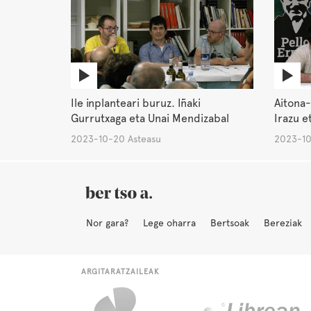
Ile inplanteari buruz. Iñaki
Aitona-
Gurrutxaga eta Unai Mendizabal
Irazu e
2023-10-20 Asteasu
2023-10
Nor gara?
Lege oharra
Bertsoak
Bereziak
ARGITARATZAILEAK