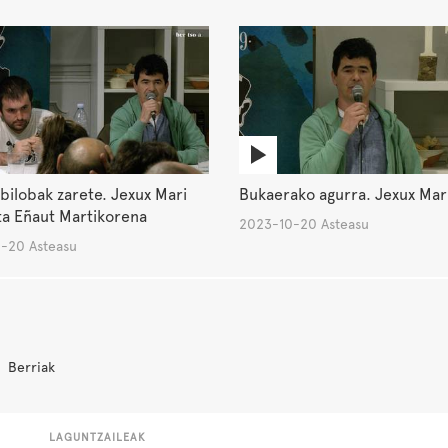
bilobak zarete. Jexux Mari
Bukaerako agurra. Jexux Mari
ta Eñaut Martikorena
2023-10-20 Asteasu
-20 Asteasu
Berriak
LAGUNTZAILEAK