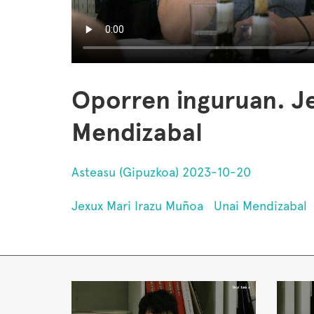
Oporren inguruan. Je
Mendizabal
Asteasu (Gipuzkoa) 2023-10-20
Jexux Mari Irazu Muñoa
Unai Mendizabal