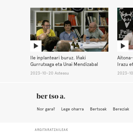
Ile inplanteari buruz. Iñaki
Aitona-
Gurrutxaga eta Unai Mendizabal
Irazu e
2023-10-20 Asteasu
2023-10
Nor gara?
Lege oharra
Bertsoak
Bereziak
ARGITARATZAILEAK