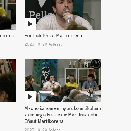
ikorena
Puntuak.Eñaut Martikorena
2023-10-20 Asteasu
Alkoholismoaren inguruko artikuluan
zuen argazkia. Jexux Mari Irazu eta
Eñaut Martikorena
2023-10-20 Asteasu