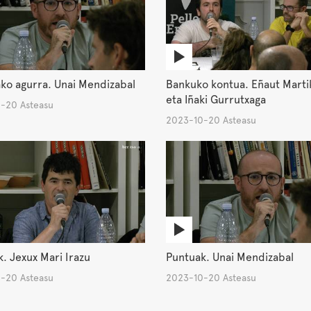
ko agurra. Unai Mendizabal
Bankuko kontua. Eñaut Mart
eta Iñaki Gurrutxaga
-20 Asteasu
2023-10-20 Asteasu
. Jexux Mari Irazu
Puntuak. Unai Mendizabal
-20 Asteasu
2023-10-20 Asteasu