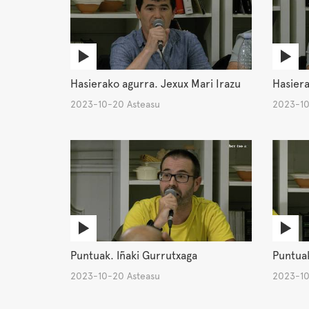
Hasierako agurra. Jexux Mari Irazu
Hasiera
2023-10-20 Asteasu
2023-10
Puntuak. Iñaki Gurrutxaga
Puntuak
2023-10-20 Asteasu
2023-10