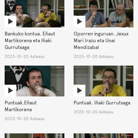
Bankuko kontua. Eñaut
Oporren inguruan. Jexux
Martikorena eta Iñaki
Mari Irazu eta Unai
Gurrutxaga
Mendizabal
2023-10-20 Asteasu
2023-10-20 Asteasu
Puntuak.Eñaut
Puntuak. Iñaki Gurrutxaga
Martikorena
2023-10-20 Asteasu
2023-10-20 Asteasu