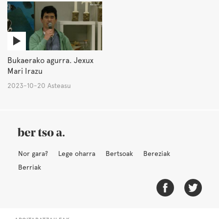
Bukaerako agurra. Jexux
Mari Irazu
2023-10-20 Asteasu
Nor gara?
Lege oharra
Bertsoak
Bereziak
Berriak