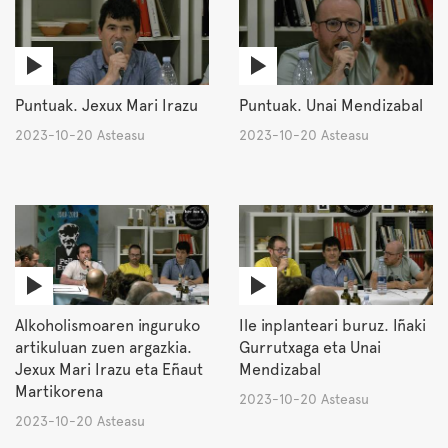
Puntuak. Jexux Mari Irazu
Puntuak. Unai Mendizabal
2023-10-20 Asteasu
2023-10-20 Asteasu
Alkoholismoaren inguruko
Ile inplanteari buruz. Iñaki
artikuluan zuen argazkia.
Gurrutxaga eta Unai
Jexux Mari Irazu eta Eñaut
Mendizabal
Martikorena
2023-10-20 Asteasu
2023-10-20 Asteasu