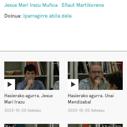
Jexux Mari Irazu Muñoa
Eñaut Martikorena
Doinua:
Iparragirre abila dela
Hasierako agurra. Jexux
Hasierako agurra. Unai
Mari Irazu
Mendizabal
2023-10-20 Asteasu
2023-10-20 Asteasu