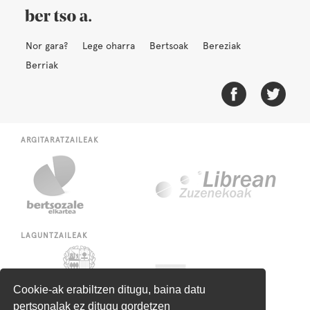
Nor gara?
Lege oharra
Bertsoak
Bereziak
Berriak
ARGITARATZAILEAK
LAGUNTZAILEAK
Cookie-ak erabiltzen ditugu, baina datu
pertsonalak ez ditugu gordetzen