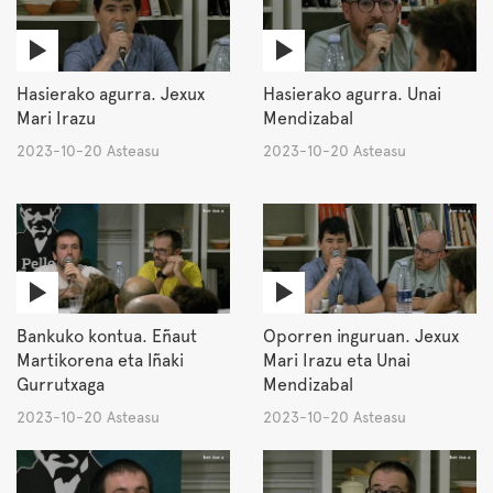
Hasierako agurra. Jexux
Hasierako agurra. Unai
Mari Irazu
Mendizabal
2023-10-20 Asteasu
2023-10-20 Asteasu
Bankuko kontua. Eñaut
Oporren inguruan. Jexux
Martikorena eta Iñaki
Mari Irazu eta Unai
Gurrutxaga
Mendizabal
2023-10-20 Asteasu
2023-10-20 Asteasu