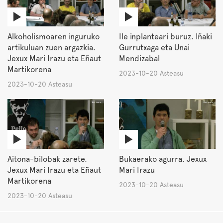
Alkoholismoaren inguruko
Ile inplanteari buruz. Iñaki
artikuluan zuen argazkia.
Gurrutxaga eta Unai
Jexux Mari Irazu eta Eñaut
Mendizabal
Martikorena
2023-10-20 Asteasu
2023-10-20 Asteasu
Aitona-bilobak zarete.
Bukaerako agurra. Jexux
Jexux Mari Irazu eta Eñaut
Mari Irazu
Martikorena
2023-10-20 Asteasu
2023-10-20 Asteasu