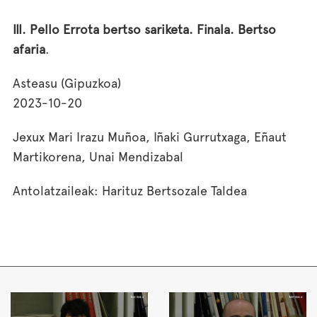
III. Pello Errota bertso sariketa. Finala. Bertso
afaria
.
Asteasu (Gipuzkoa)
2023-10-20
Jexux Mari Irazu Muñoa, Iñaki Gurrutxaga, Eñaut
Martikorena, Unai Mendizabal
Antolatzaileak: Harituz Bertsozale Taldea