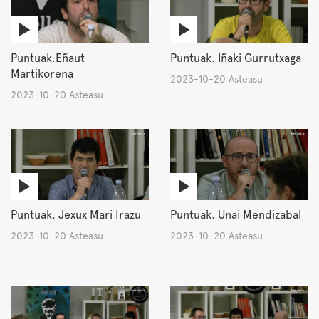
Puntuak.Eñaut
Puntuak. Iñaki Gurrutxaga
Martikorena
2023-10-20 Asteasu
2023-10-20 Asteasu
Puntuak. Jexux Mari Irazu
Puntuak. Unai Mendizabal
2023-10-20 Asteasu
2023-10-20 Asteasu