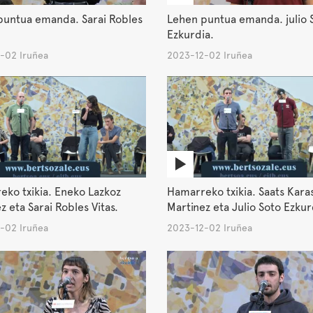
puntua emanda. Sarai Robles
Lehen puntua emanda. julio 
Ezkurdia.
-02 Iruñea
2023-12-02 Iruñea
ko txikia. Eneko Lazkoz
Hamarreko txikia. Saats Kara
z eta Sarai Robles Vitas.
Martinez eta Julio Soto Ezkur
-02 Iruñea
2023-12-02 Iruñea