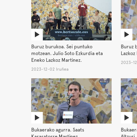
Buruz burukoa. Sei puntuko
Buruz 
motzean. Julio Soto Ezkurdia eta
Lazkoz 
Eneko Lazkoz Martinez.
2023-12
2023-12-02 Iruñea
Bukaerako agurra. Saats
Bukaera
Karasatorre Martinez.
Altzuri.