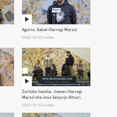
Agurra. Xabat Illarregi Marzol.
2023-12-02 Iruñea
Zortziko handia. Joanes Illarregi
Marzol eta Josu Sanjurjo Altzuri.
2023-12-02 Iruñea