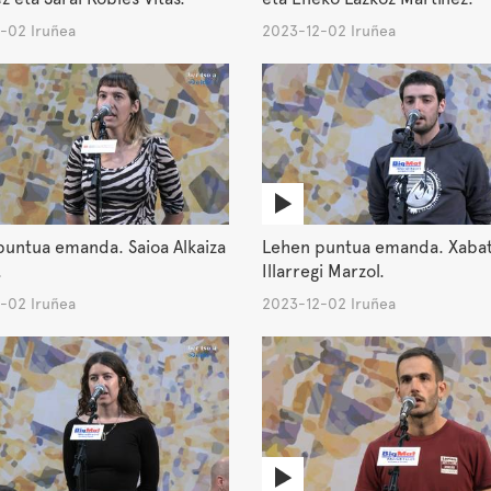
-02 Iruñea
2023-12-02 Iruñea
untua emanda. Saioa Alkaiza
Lehen puntua emanda. Xaba
.
Illarregi Marzol.
-02 Iruñea
2023-12-02 Iruñea