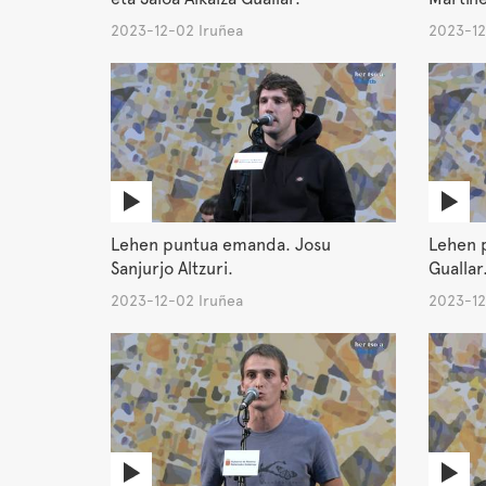
2023-12-02 Iruñea
2023-12
Lehen puntua emanda. Josu
Lehen p
Sanjurjo Altzuri.
Guallar
2023-12-02 Iruñea
2023-12