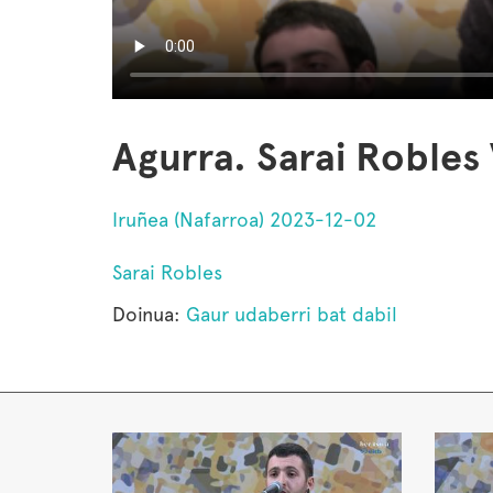
Agurra. Sarai Robles 
Iruñea (Nafarroa) 2023-12-02
Sarai Robles
Doinua:
Gaur udaberri bat dabil