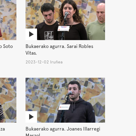
o Soto
Bukaerako agurra. Sarai Robles
Vitas.
2023-12-02 Iruñea
iza
Bukaerako agurra. Joanes Illarregi
Marzol.