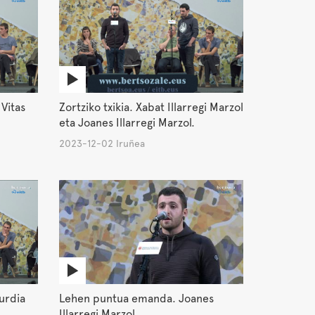
 Vitas
Zortziko txikia. Xabat Illarregi Marzol
eta Joanes Illarregi Marzol.
2023-12-02 Iruñea
kurdia
Lehen puntua emanda. Joanes
Illarregi Marzol.