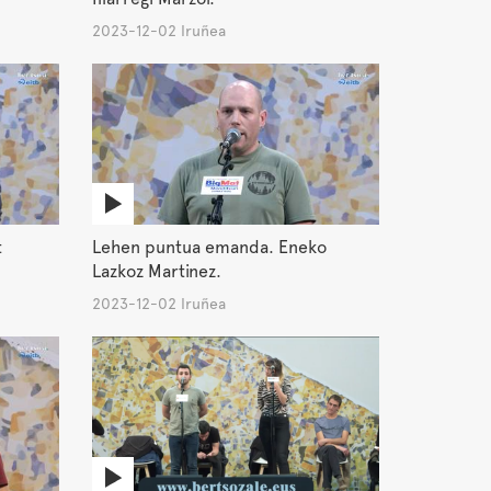
2023-12-02 Iruñea
t
Lehen puntua emanda. Eneko
Lazkoz Martinez.
2023-12-02 Iruñea