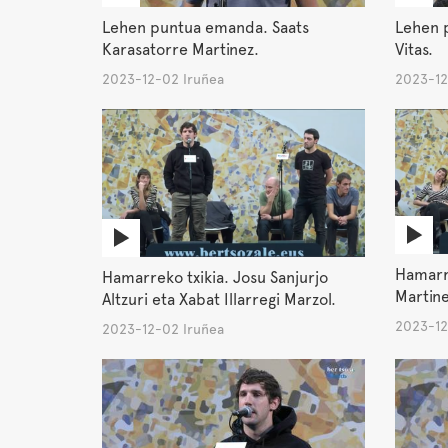
Lehen puntua emanda. Saats
Lehen 
Karasatorre Martinez.
Vitas.
2023-12-02 Iruñea
2023-12
Hamarre
Hamarreko txikia. Josu Sanjurjo
Martine
Altzuri eta Xabat Illarregi Marzol.
2023-12
2023-12-02 Iruñea