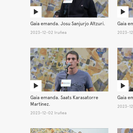
Gaia emanda. Josu Sanjurjo Altzuri.
Gaia em
2023-12-02 Iruñea
2023-12
Gaia emanda. Saats Karasatorre
Gaia em
Martinez.
2023-12
2023-12-02 Iruñea