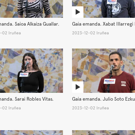
anda. Saioa Alkaiza Guallar.
Gaia emanda. Xabat Illarregi 
-02 Iruñea
2023-12-02 Iruñea
anda. Sarai Robles Vitas.
Gaia emanda. Julio Soto Ezku
-02 Iruñea
2023-12-02 Iruñea