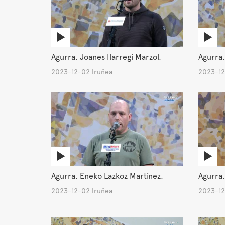
Agurra. Joanes Ilarregi Marzol.
Agurra.
2023-12-02 Iruñea
2023-12
Agurra. Eneko Lazkoz Martinez.
Agurra.
2023-12-02 Iruñea
2023-12