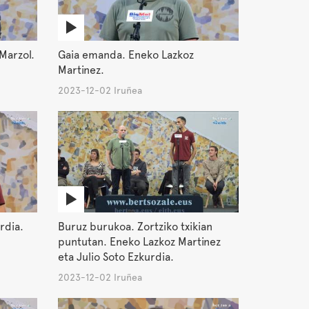
Marzol.
Gaia emanda. Eneko Lazkoz
Martinez.
2023-12-02 Iruñea
rdia.
Buruz burukoa. Zortziko txikian
puntutan. Eneko Lazkoz Martinez
eta Julio Soto Ezkurdia.
2023-12-02 Iruñea