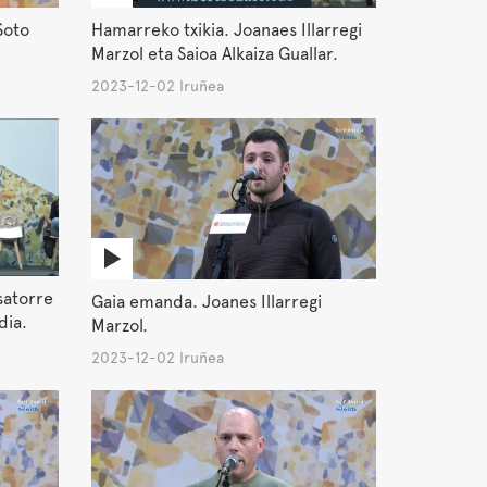
Soto
Hamarreko txikia. Joanaes Illarregi
Marzol eta Saioa Alkaiza Guallar.
2023-12-02 Iruñea
satorre
Gaia emanda. Joanes Illarregi
dia.
Marzol.
2023-12-02 Iruñea