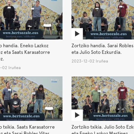
o handia. Eneko Lazkoz
Zortziko handia. Sarai Robles
z eta Saats Karasatorre
eta Julio Soto Ezkurdia.
z.
2023-12-02 Iruñea
-02 Iruñea
o txikia. Saats Karasatorre
Zortziko txikia. Julio Soto Ez
z eta Sarai Robles Vitas.
eta Eneko Lazkoz Martinez.