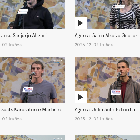
 Josu Sanjurjo Altzuri.
Agurra. Saioa Alkaiza Guallar.
-02 Iruñea
2023-12-02 Iruñea
 Saats Karasatorre Martinez.
Agurra. Julio Soto Ezkurdia.
-02 Iruñea
2023-12-02 Iruñea