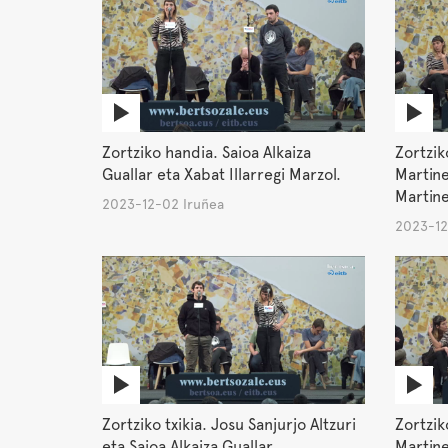
Zortziko handia. Saioa Alkaiza
Zortzik
Guallar eta Xabat Illarregi Marzol.
Martine
Martine
2023-12-02 Iruñea
2023-12
Zortziko txikia. Josu Sanjurjo Altzuri
Zortzik
eta Saioa Alkaiza Guallar.
Martine