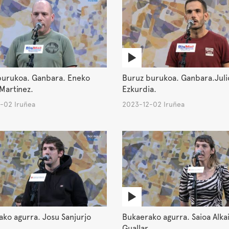
burukoa. Ganbara. Eneko
Buruz burukoa. Ganbara.Juli
Martinez.
Ezkurdia.
-02 Iruñea
2023-12-02 Iruñea
ko agurra. Josu Sanjurjo
Bukaerako agurra. Saioa Alka
Guallar.