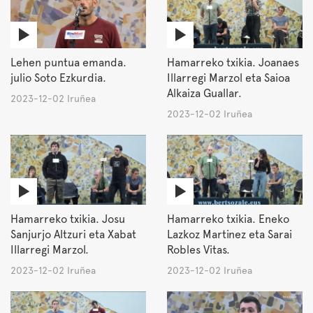
Lehen puntua emanda.
Hamarreko txikia. Joanaes
julio Soto Ezkurdia.
Illarregi Marzol eta Saioa
Alkaiza Guallar.
2023-12-02 Iruñea
2023-12-02 Iruñea
Hamarreko txikia. Josu
Hamarreko txikia. Eneko
Sanjurjo Altzuri eta Xabat
Lazkoz Martinez eta Sarai
Illarregi Marzol.
Robles Vitas.
2023-12-02 Iruñea
2023-12-02 Iruñea