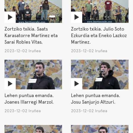
Zortziko txikia. Saats
Zortziko txikia. Julio Soto
Karasatorre Martinez eta
Ezkurdia eta Eneko Lazkoz
Sarai Robles Vitas.
Martinez.
2023-12-02 Iruñea
2023-12-02 Iruñea
Lehen puntua emanda.
Lehen puntua emanda.
Joanes Illarregi Marzol.
Josu Sanjurjo Altzuri.
2023-12-02 Iruñea
2023-12-02 Iruñea