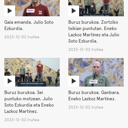
Gaia emanda. Julio Soto
Buruz burukoa. Zortziko
Ezkurdia.
txikian puntutan. Eneko
Lazkoz Martinez eta Julio
2023-12-02 Iruñea
Soto Ezkurdia.
2023-12-02 Iruñea
Buruz burukoa. Sei
Buruz burukoa. Ganbara.
puntuko motzean. Julio
Eneko Lazkoz Martinez.
Soto Ezkurdia eta Eneko
2023-12-02 Iruñea
Lazkoz Martinez.
2023-12-02 Iruñea