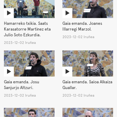
Hamarreko txikia. Saats
Gaia emanda. Joanes
Karasatorre Martinez eta
Illarregi Marzol.
Julio Soto Ezkurdia.
2023-12-02 Iruñea
2023-12-02 Iruñea
Gaia emanda. Josu
Gaia emanda. Saioa Alkaiza
Sanjurjo Altzuri.
Guallar.
2023-12-02 Iruñea
2023-12-02 Iruñea