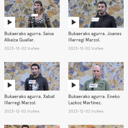
Bukaerako agurra. Saioa
Bukaerako agurra. Joanes
Alkaiza Guallar.
Illarregi Marzol.
2023-12-02 Iruñea
2023-12-02 Iruñea
Bukaerako agurra. Xabat
Bukaerako agurra. Eneko
Illarregi Marzol.
Lazkoz Martinez.
2023-12-02 Iruñea
2023-12-02 Iruñea