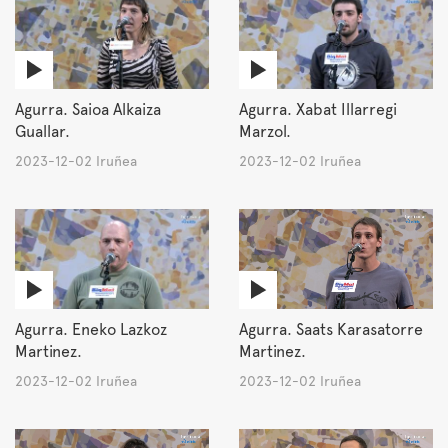
Agurra. Saioa Alkaiza
Agurra. Xabat Illarregi
Guallar.
Marzol.
2023-12-02 Iruñea
2023-12-02 Iruñea
Agurra. Eneko Lazkoz
Agurra. Saats Karasatorre
Martinez.
Martinez.
2023-12-02 Iruñea
2023-12-02 Iruñea