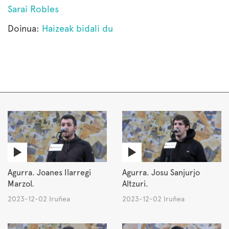
Sarai Robles
Doinua:
Haizeak bidali du
Agurra. Joanes Ilarregi
Agurra. Josu Sanjurjo
Marzol.
Altzuri.
2023-12-02 Iruñea
2023-12-02 Iruñea