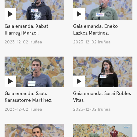
Gaia emanda. Xabat
Gaia emanda. Eneko
Illarregi Marzol.
Lazkoz Martinez.
2023-12-02 Iruñea
2023-12-02 Iruñea
Gaia emanda. Saats
Gaia emanda. Sarai Robles
Karasatorre Martinez.
Vitas.
2023-12-02 Iruñea
2023-12-02 Iruñea