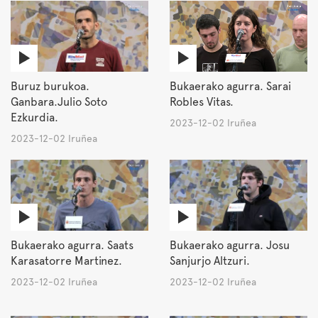
Buruz burukoa.
Bukaerako agurra. Sarai
Ganbara.Julio Soto
Robles Vitas.
Ezkurdia.
2023-12-02 Iruñea
2023-12-02 Iruñea
Bukaerako agurra. Saats
Bukaerako agurra. Josu
Karasatorre Martinez.
Sanjurjo Altzuri.
2023-12-02 Iruñea
2023-12-02 Iruñea