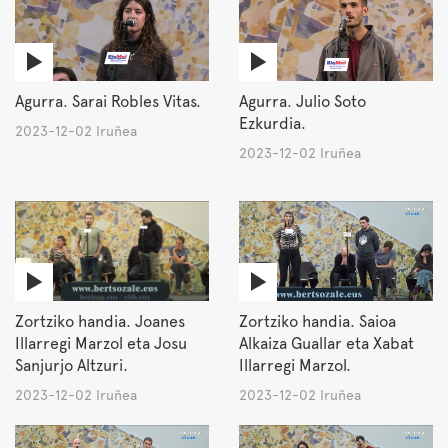
Agurra. Sarai Robles Vitas.
Agurra. Julio Soto
Ezkurdia.
2023-12-02 Iruñea
2023-12-02 Iruñea
Zortziko handia. Joanes
Zortziko handia. Saioa
Illarregi Marzol eta Josu
Alkaiza Guallar eta Xabat
Sanjurjo Altzuri.
Illarregi Marzol.
2023-12-02 Iruñea
2023-12-02 Iruñea