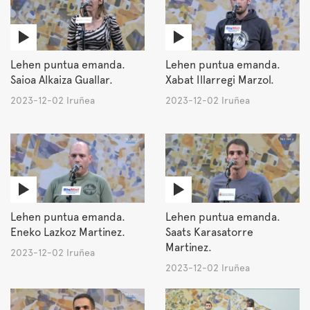
Lehen puntua emanda.
Lehen puntua emanda.
Saioa Alkaiza Guallar.
Xabat Illarregi Marzol.
2023-12-02 Iruñea
2023-12-02 Iruñea
Lehen puntua emanda.
Lehen puntua emanda.
Eneko Lazkoz Martinez.
Saats Karasatorre
Martinez.
2023-12-02 Iruñea
2023-12-02 Iruñea