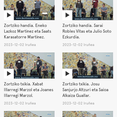
Zortziko handia. Eneko
Zortziko handia. Sarai
Lazkoz Martinez eta Saats
Robles Vitas eta Julio Soto
Karasatorre Martinez.
Ezkurdia.
2023-12-02 Iruñea
2023-12-02 Iruñea
Zortziko txikia. Xabat
Zortziko txikia. Josu
Illarregi Marzol eta Joanes
Sanjurjo Altzuri eta Saioa
Illarregi Marzol.
Alkaiza Guallar.
2023-12-02 Iruñea
2023-12-02 Iruñea