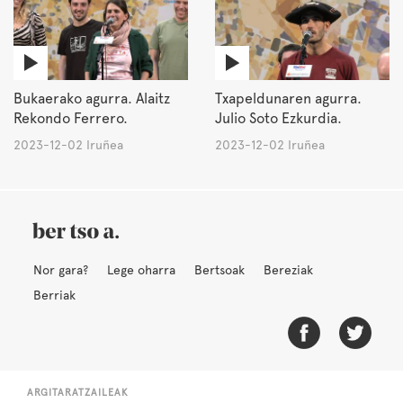
Bukaerako agurra. Alaitz
Txapeldunaren agurra.
Rekondo Ferrero.
Julio Soto Ezkurdia.
2023-12-02 Iruñea
2023-12-02 Iruñea
Nor gara?
Lege oharra
Bertsoak
Bereziak
Berriak
ARGITARATZAILEAK