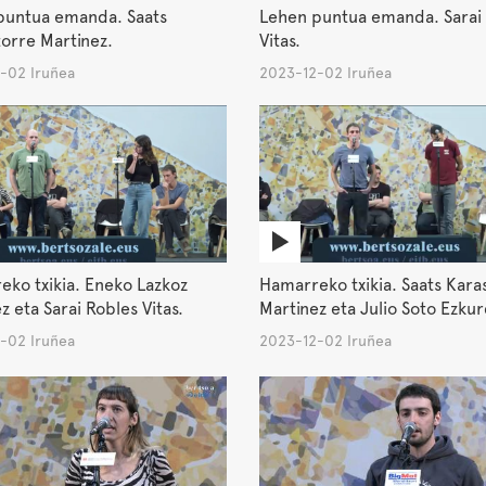
puntua emanda. Saats
Lehen puntua emanda. Sarai
orre Martinez.
Vitas.
-02 Iruñea
2023-12-02 Iruñea
ko txikia. Eneko Lazkoz
Hamarreko txikia. Saats Kara
z eta Sarai Robles Vitas.
Martinez eta Julio Soto Ezkur
-02 Iruñea
2023-12-02 Iruñea