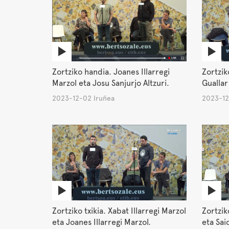
Zortziko handia. Joanes Illarregi
Zortzik
Marzol eta Josu Sanjurjo Altzuri.
Guallar
2023-12-02 Iruñea
2023-12
Zortziko txikia. Xabat Illarregi Marzol
Zortziko
eta Joanes Illarregi Marzol.
eta Sai