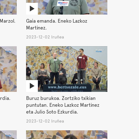
Marzol.
Gaia emanda. Eneko Lazkoz
Martinez.
2023-12-02 Iruñea
rdia.
Buruz burukoa. Zortziko txikian
puntutan. Eneko Lazkoz Martinez
eta Julio Soto Ezkurdia.
2023-12-02 Iruñea