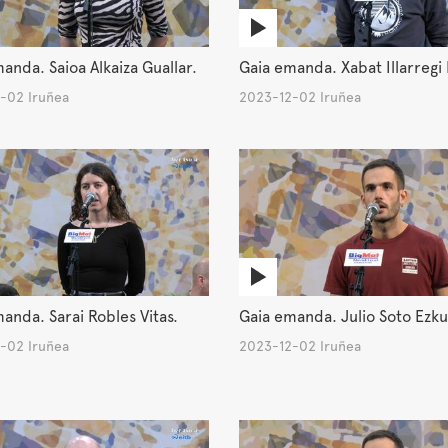
anda. Saioa Alkaiza Guallar.
Gaia emanda. Xabat Illarregi 
-02 Iruñea
2023-12-02 Iruñea
anda. Sarai Robles Vitas.
Gaia emanda. Julio Soto Ezku
-02 Iruñea
2023-12-02 Iruñea