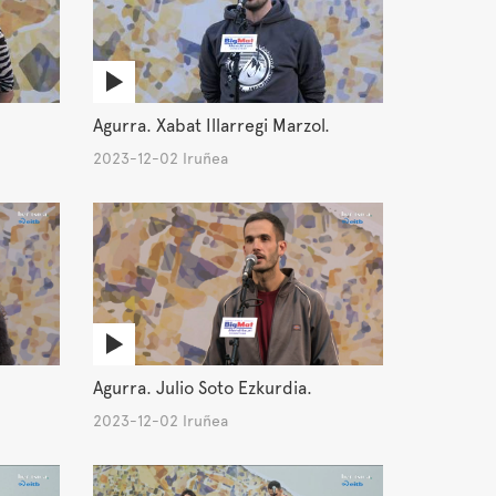
Agurra. Xabat Illarregi Marzol.
2023-12-02 Iruñea
Agurra. Julio Soto Ezkurdia.
2023-12-02 Iruñea