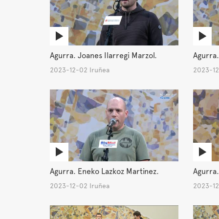
Agurra. Joanes Ilarregi Marzol.
Agurra.
2023-12-02 Iruñea
2023-12
Agurra. Eneko Lazkoz Martinez.
Agurra.
2023-12-02 Iruñea
2023-12