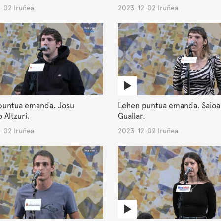
-02 Iruñea
2023-12-02 Iruñea
puntua emanda. Josu
Lehen puntua emanda. Saioa 
 Altzuri.
Guallar.
-02 Iruñea
2023-12-02 Iruñea