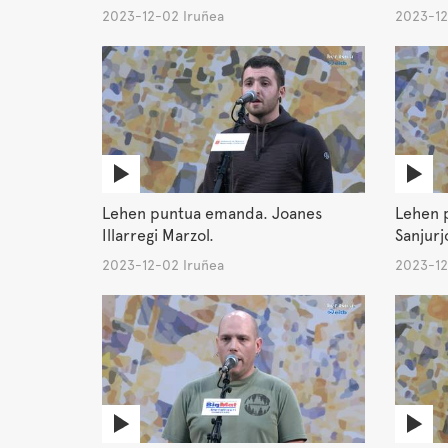
2023-12-02 Iruñea
2023-12
Lehen puntua emanda. Joanes
Lehen 
Illarregi Marzol.
Sanjurjo
2023-12-02 Iruñea
2023-12