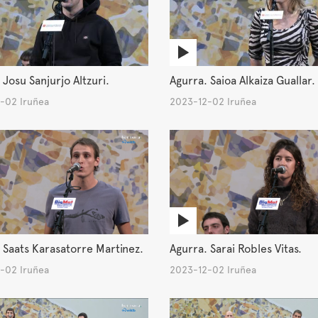
 Josu Sanjurjo Altzuri.
Agurra. Saioa Alkaiza Guallar.
-02 Iruñea
2023-12-02 Iruñea
 Saats Karasatorre Martinez.
Agurra. Sarai Robles Vitas.
-02 Iruñea
2023-12-02 Iruñea