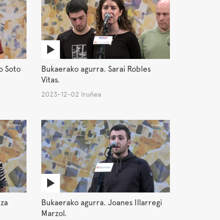
o Soto
Bukaerako agurra. Sarai Robles
Vitas.
2023-12-02 Iruñea
iza
Bukaerako agurra. Joanes Illarregi
Marzol.