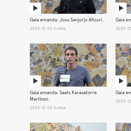
Gaia emanda. Josu Sanjurjo Altzuri.
Gaia em
2023-12-02 Iruñea
2023-12
Gaia emanda. Saats Karasatorre
Gaia em
Martinez.
2023-12
2023-12-02 Iruñea