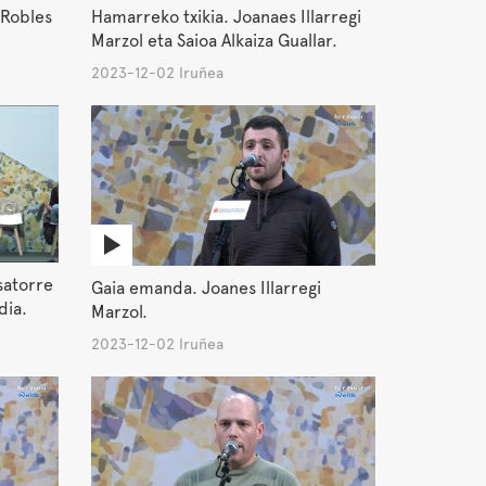
 Robles
Hamarreko txikia. Joanaes Illarregi
Marzol eta Saioa Alkaiza Guallar.
2023-12-02 Iruñea
satorre
Gaia emanda. Joanes Illarregi
dia.
Marzol.
2023-12-02 Iruñea