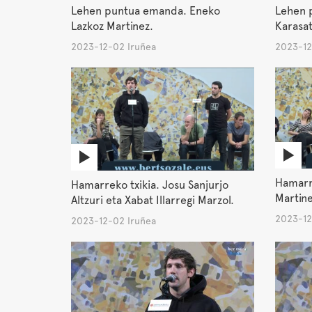
Lehen puntua emanda. Eneko
Lehen 
Lazkoz Martinez.
Karasat
2023-12-02 Iruñea
2023-12
Hamarre
Hamarreko txikia. Josu Sanjurjo
Martine
Altzuri eta Xabat Illarregi Marzol.
2023-12
2023-12-02 Iruñea