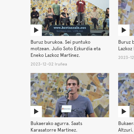
Buruz burukoa. Sei puntuko
Buruz 
motzean. Julio Soto Ezkurdia eta
Lazkoz 
Eneko Lazkoz Martinez.
2023-12
2023-12-02 Iruñea
Bukaerako agurra. Saats
Bukaera
Karasatorre Martinez.
Altzuri.