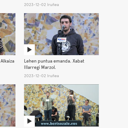
2023-12-02 Iruñea
Alkaiza
Lehen puntua emanda. Xabat
Illarregi Marzol.
2023-12-02 Iruñea