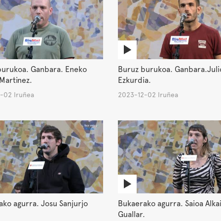
burukoa. Ganbara. Eneko
Buruz burukoa. Ganbara.Juli
Martinez.
Ezkurdia.
-02 Iruñea
2023-12-02 Iruñea
ko agurra. Josu Sanjurjo
Bukaerako agurra. Saioa Alka
Guallar.