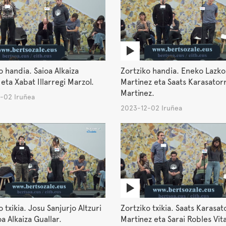
o handia. Saioa Alkaiza
Zortziko handia. Eneko Lazko
 eta Xabat Illarregi Marzol.
Martinez eta Saats Karasator
Martinez.
-02 Iruñea
2023-12-02 Iruñea
 txikia. Josu Sanjurjo Altzuri
Zortziko txikia. Saats Karasat
oa Alkaiza Guallar.
Martinez eta Sarai Robles Vita