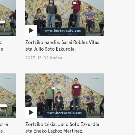
z
Zortziko handia. Sarai Robles Vitas
re
eta Julio Soto Ezkurdia.
2023-12-02 Iruñea
orre
Zortziko txikia. Julio Soto Ezkurdia
s.
eta Eneko Lazkoz Martinez.