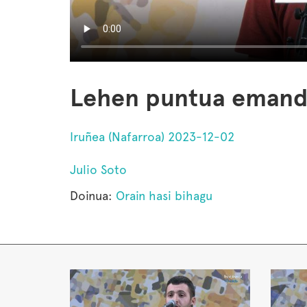
Lehen puntua emanda.
Iruñea (Nafarroa) 2023-12-02
Julio Soto
Doinua:
Orain hasi bihagu