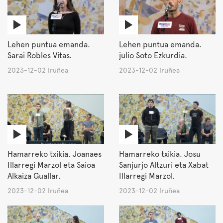
Lehen puntua emanda.
Lehen puntua emanda.
Sarai Robles Vitas.
julio Soto Ezkurdia.
2023-12-02 Iruñea
2023-12-02 Iruñea
Hamarreko txikia. Joanaes
Hamarreko txikia. Josu
Illarregi Marzol eta Saioa
Sanjurjo Altzuri eta Xabat
Alkaiza Guallar.
Illarregi Marzol.
2023-12-02 Iruñea
2023-12-02 Iruñea