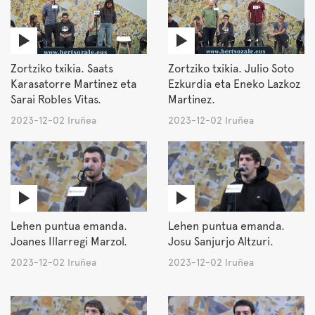
Zortziko txikia. Saats
Zortziko txikia. Julio Soto
Karasatorre Martinez eta
Ezkurdia eta Eneko Lazkoz
Sarai Robles Vitas.
Martinez.
2023-12-02 Iruñea
2023-12-02 Iruñea
Lehen puntua emanda.
Lehen puntua emanda.
Joanes Illarregi Marzol.
Josu Sanjurjo Altzuri.
2023-12-02 Iruñea
2023-12-02 Iruñea