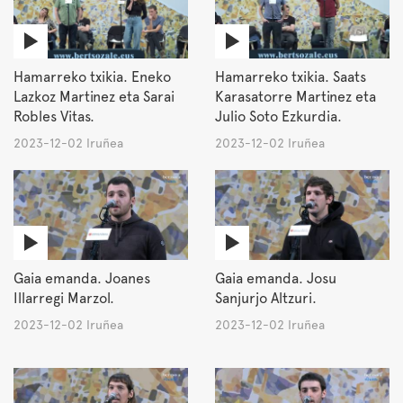
Hamarreko txikia. Eneko
Hamarreko txikia. Saats
Lazkoz Martinez eta Sarai
Karasatorre Martinez eta
Robles Vitas.
Julio Soto Ezkurdia.
2023-12-02 Iruñea
2023-12-02 Iruñea
Gaia emanda. Joanes
Gaia emanda. Josu
Illarregi Marzol.
Sanjurjo Altzuri.
2023-12-02 Iruñea
2023-12-02 Iruñea