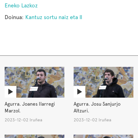
Eneko Lazkoz
Doinua:
Kantuz sortu naiz eta II
Agurra. Joanes Ilarregi
Agurra. Josu Sanjurjo
Marzol.
Altzuri.
2023-12-02 Iruñea
2023-12-02 Iruñea