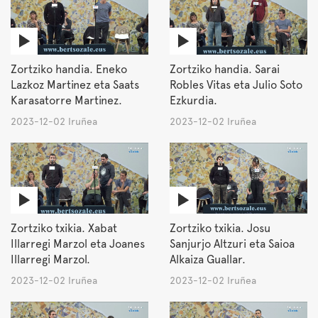
Zortziko handia. Eneko
Zortziko handia. Sarai
Lazkoz Martinez eta Saats
Robles Vitas eta Julio Soto
Karasatorre Martinez.
Ezkurdia.
2023-12-02 Iruñea
2023-12-02 Iruñea
Zortziko txikia. Xabat
Zortziko txikia. Josu
Illarregi Marzol eta Joanes
Sanjurjo Altzuri eta Saioa
Illarregi Marzol.
Alkaiza Guallar.
2023-12-02 Iruñea
2023-12-02 Iruñea