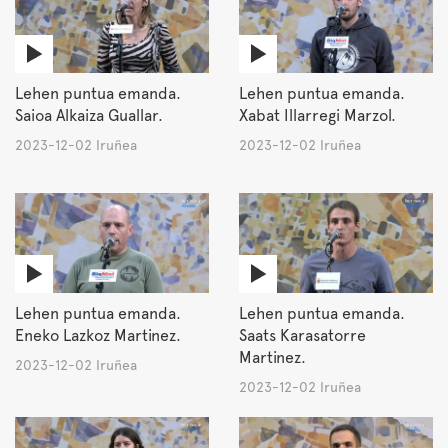
Lehen puntua emanda.
Lehen puntua emanda.
Saioa Alkaiza Guallar.
Xabat Illarregi Marzol.
2023-12-02 Iruñea
2023-12-02 Iruñea
Lehen puntua emanda.
Lehen puntua emanda.
Eneko Lazkoz Martinez.
Saats Karasatorre
Martinez.
2023-12-02 Iruñea
2023-12-02 Iruñea