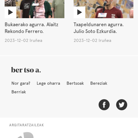
Bukaerako agurra. Alaitz
Txapeldunaren agurra.
Rekondo Ferrero.
Julio Soto Ezkurdia.
2023-12-02 Iruñea
2023-12-02 Iruñea
Nor gara?
Lege oharra
Bertsoak
Bereziak
Berriak
ARGITARATZAILEAK