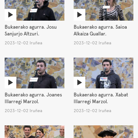
Bukaerako agurra. Josu
Bukaerako agurra. Saioa
Sanjurjo Altzuri.
Alkaiza Guallar.
2023-12-02 Iruñea
2023-12-02 Iruñea
Bukaerako agurra. Joanes
Bukaerako agurra. Xabat
Illarregi Marzol.
Illarregi Marzol.
2023-12-02 Iruñea
2023-12-02 Iruñea