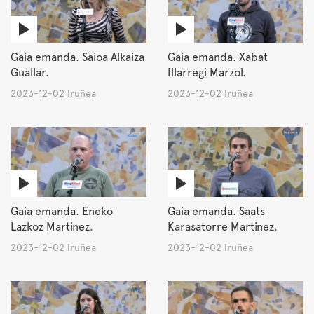
Gaia emanda. Saioa Alkaiza
Gaia emanda. Xabat
Guallar.
Illarregi Marzol.
2023-12-02 Iruñea
2023-12-02 Iruñea
Gaia emanda. Eneko
Gaia emanda. Saats
Lazkoz Martinez.
Karasatorre Martinez.
2023-12-02 Iruñea
2023-12-02 Iruñea