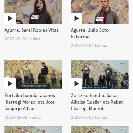
Agurra. Sarai Robles Vitas.
Agurra. Julio Soto
Ezkurdia.
2023-12-02 Iruñea
2023-12-02 Iruñea
Zortziko handia. Joanes
Zortziko handia. Saioa
Illarregi Marzol eta Josu
Alkaiza Guallar eta Xabat
Sanjurjo Altzuri.
Illarregi Marzol.
2023-12-02 Iruñea
2023-12-02 Iruñea