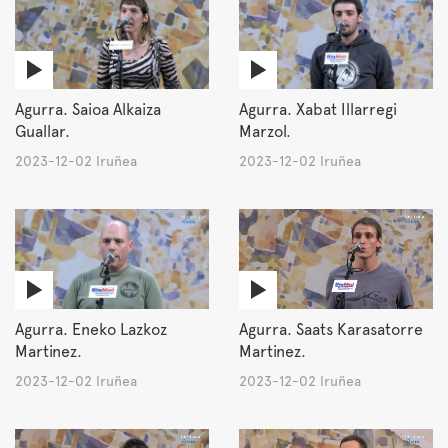
Agurra. Saioa Alkaiza
Agurra. Xabat Illarregi
Guallar.
Marzol.
2023-12-02 Iruñea
2023-12-02 Iruñea
Agurra. Eneko Lazkoz
Agurra. Saats Karasatorre
Martinez.
Martinez.
2023-12-02 Iruñea
2023-12-02 Iruñea