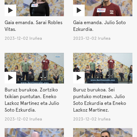
Gaia emanda. Sarai Robles
Gaia emanda. Julio Soto
Vitas.
Ezkurdia.
2023-12-02 Iruñea
2023-12-02 Iruñea
Buruz burukoa. Zortziko
Buruz burukoa. Sei
txikian puntutan. Eneko
puntuko motzean. Julio
Lazkoz Martinez eta Julio
Soto Ezkurdia eta Eneko
Soto Ezkurdia.
Lazkoz Martinez.
2023-12-02 Iruñea
2023-12-02 Iruñea