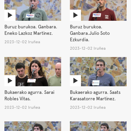
Buruz burukoa. Ganbara.
Buruz burukoa.
Eneko Lazkoz Martinez.
Ganbara.Julio Soto
Ezkurdia.
2023-12-02 Iruñea
2023-12-02 Iruñea
Bukaerako agurra. Sarai
Bukaerako agurra. Saats
Robles Vitas.
Karasatorre Martinez.
2023-12-02 Iruñea
2023-12-02 Iruñea