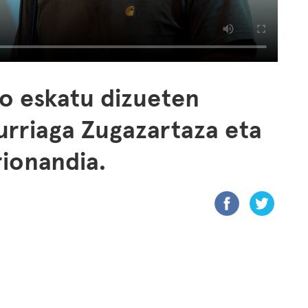
o eskatu dizueten
turriaga Zugazartaza eta
rionandia.