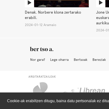
Denak. Norbere klona zertarako
Jone Ur
erabili.
euskara
aurkiku
2024-01-12 Aramaio
2024-01
Nor gara?
Lege oharra
Bertsoak
Bereziak
ARGITARATZAILEAK
Cookie-ak erabiltzen ditugu, baina datu pertsonalak ez dit