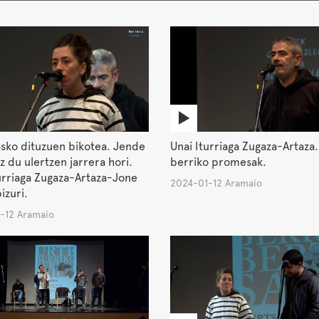
sko dituzuen bikotea. Jende
Unai Iturriaga Zugaza-Artaza.
z du ulertzen jarrera hori.
berriko promesak.
urriaga Zugaza-Artaza-Jone
2024-01-12 Aramaio
izuri.
-12 Aramaio