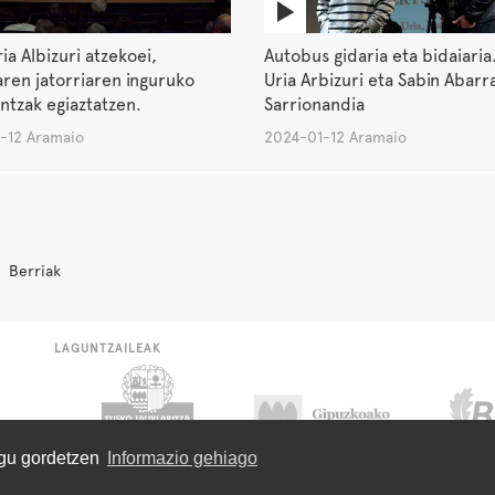
ia Albizuri atzekoei,
Autobus gidaria eta bidaiaria
ren jatorriaren inguruko
Uria Arbizuri eta Sabin Abarr
ntzak egiaztatzen.
Sarrionandia
-12 Aramaio
2024-01-12 Aramaio
Berriak
LAGUNTZAILEAK
ugu gordetzen
Informazio gehiago