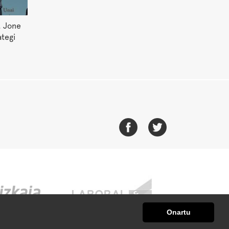
. Jone
ategi
Onartu