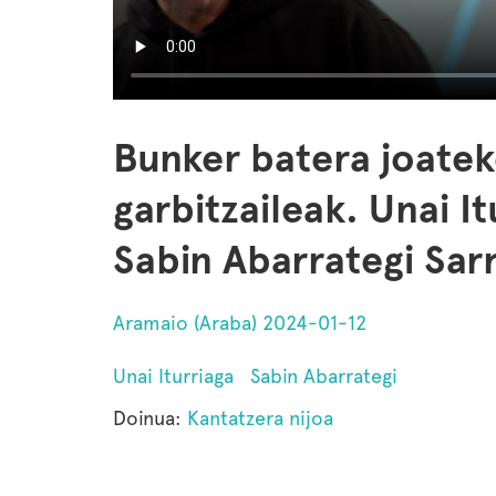
Bunker batera joatek
garbitzaileak. Unai I
Sabin Abarrategi Sar
Aramaio (Araba) 2024-01-12
Unai Iturriaga
Sabin Abarrategi
Doinua:
Kantatzera nijoa