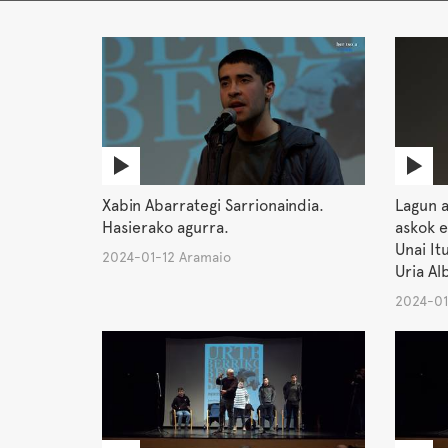
Xabin Abarrategi Sarrionaindia.
Lagun a
Hasierako agurra.
askok e
Unai It
2024-01-12 Aramaio
Uria Alb
2024-01