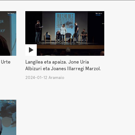
 Urte
Langilea eta apaiza. Jone Uria
Albizuri eta Joanes Illarregi Marzol.
2024-01-12 Aramaio