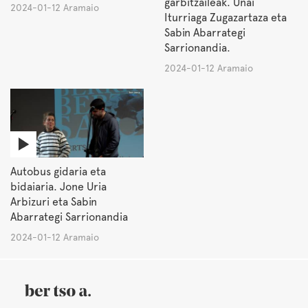
garbitzaileak. Unai
2024-01-12 Aramaio
Iturriaga Zugazartaza eta
Sabin Abarrategi
Sarrionandia.
2024-01-12 Aramaio
Autobus gidaria eta
bidaiaria. Jone Uria
Arbizuri eta Sabin
Abarrategi Sarrionandia
2024-01-12 Aramaio