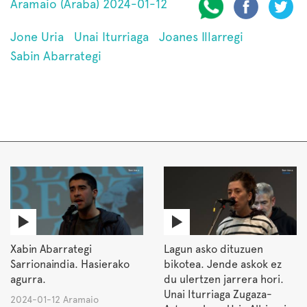
Aramaio (Araba) 2024-01-12
Jone Uria
Unai Iturriaga
Joanes Illarregi
Sabin Abarrategi
Xabin Abarrategi
Lagun asko dituzuen
Sarrionaindia. Hasierako
bikotea. Jende askok ez
agurra.
du ulertzen jarrera hori.
Unai Iturriaga Zugaza-
2024-01-12 Aramaio