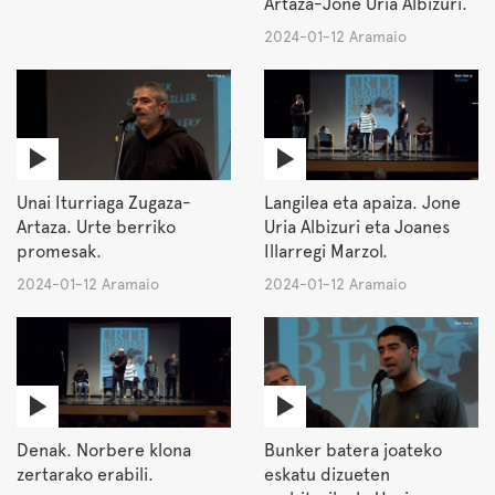
Artaza-Jone Uria Albizuri.
2024-01-12 Aramaio
Unai Iturriaga Zugaza-
Langilea eta apaiza. Jone
Artaza. Urte berriko
Uria Albizuri eta Joanes
promesak.
Illarregi Marzol.
2024-01-12 Aramaio
2024-01-12 Aramaio
Denak. Norbere klona
Bunker batera joateko
zertarako erabili.
eskatu dizueten