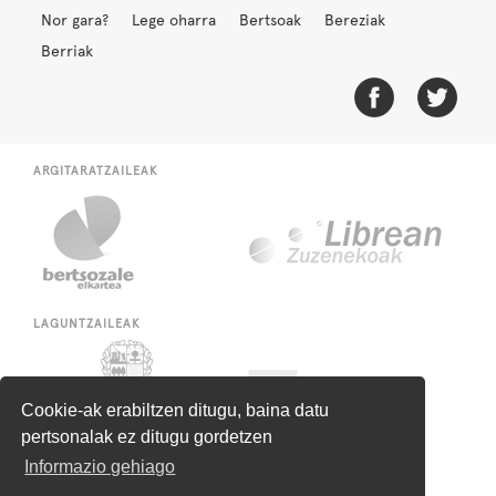
Nor gara?
Lege oharra
Bertsoak
Bereziak
Berriak
ARGITARATZAILEAK
LAGUNTZAILEAK
Cookie-ak erabiltzen ditugu, baina datu
pertsonalak ez ditugu gordetzen
Informazio gehiago