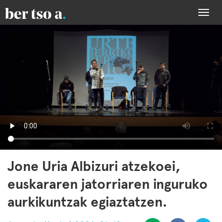
Togg
navi
Jone Uria Albizuri atzekoei,
euskararen jatorriaren inguruko
aurkikuntzak egiaztatzen.