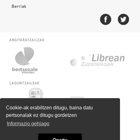
Berriak
ARGITARATZAILEAK
LAGUNTZAILEAK
Cookie-ak erabiltzen ditugu, baina datu
pertsonalak ez ditugu gordetzen
Informazio gehiago
Onartu