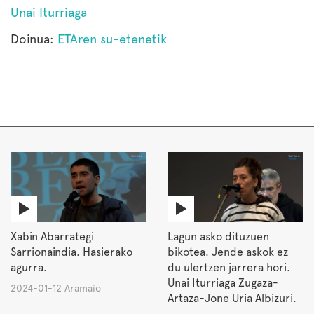
Unai Iturriaga
Doinua:
ETAren su-etenetik
Xabin Abarrategi
Lagun asko dituzuen
Sarrionaindia. Hasierako
bikotea. Jende askok ez
agurra.
du ulertzen jarrera hori.
Unai Iturriaga Zugaza-
2024-01-12 Aramaio
Artaza-Jone Uria Albizuri.