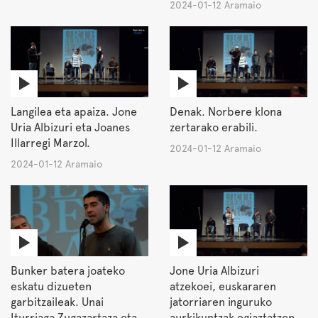
2024-01-12 Aramaio
Langilea eta apaiza. Jone
Denak. Norbere klona
Uria Albizuri eta Joanes
zertarako erabili.
Illarregi Marzol.
2024-01-12 Aramaio
2024-01-12 Aramaio
Bunker batera joateko
Jone Uria Albizuri
eskatu dizueten
atzekoei, euskararen
garbitzaileak. Unai
jatorriaren inguruko
Iturriaga Zugazartaza eta
aurkikuntzak egiaztatzen.