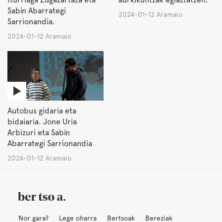
Sabin Abarrategi
2024-01-12 Aramaio
Sarrionandia.
2024-01-12 Aramaio
Autobus gidaria eta
bidaiaria. Jone Uria
Arbizuri eta Sabin
Abarrategi Sarrionandia
2024-01-12 Aramaio
Nor gara?
Lege oharra
Bertsoak
Bereziak