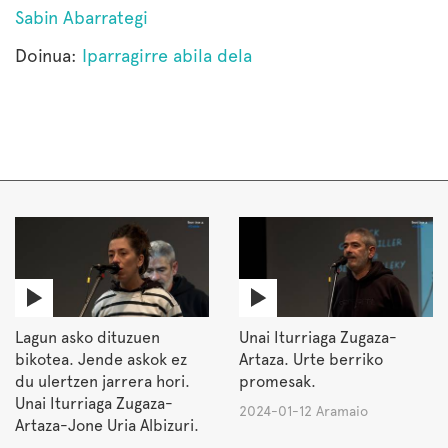
Sabin Abarrategi
Doinua:
Iparragirre abila dela
Lagun asko dituzuen
Unai Iturriaga Zugaza-
bikotea. Jende askok ez
Artaza. Urte berriko
du ulertzen jarrera hori.
promesak.
Unai Iturriaga Zugaza-
2024-01-12 Aramaio
Artaza-Jone Uria Albizuri.