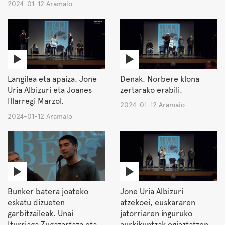
2024-01-12 Aramaio
Langilea eta apaiza. Jone
Denak. Norbere klona
Uria Albizuri eta Joanes
zertarako erabili.
Illarregi Marzol.
2024-01-12 Aramaio
2024-01-12 Aramaio
Bunker batera joateko
Jone Uria Albizuri
eskatu dizueten
atzekoei, euskararen
garbitzaileak. Unai
jatorriaren inguruko
Iturriaga Zugazartaza eta
aurkikuntzak egiaztatzen.