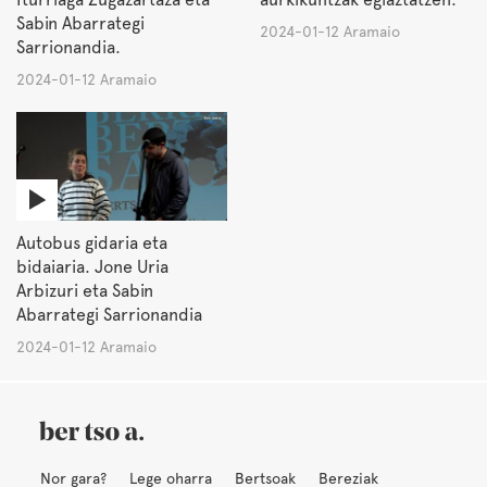
Sabin Abarrategi
2024-01-12 Aramaio
Sarrionandia.
2024-01-12 Aramaio
Autobus gidaria eta
bidaiaria. Jone Uria
Arbizuri eta Sabin
Abarrategi Sarrionandia
2024-01-12 Aramaio
Nor gara?
Lege oharra
Bertsoak
Bereziak