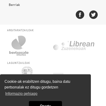
Berriak
ARGITARATZAILEAK
LAGUNTZAILEAK
Cookie-ak erabiltzen ditugu, baina datu
pertsonalak ez ditugu gordetzen
Informazio gehiago
Onartu