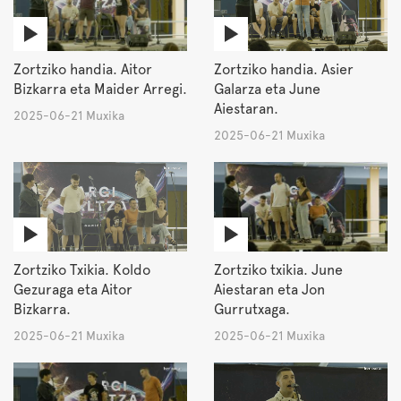
Zortziko handia. Aitor
Zortziko handia. Asier
Bizkarra eta Maider Arregi.
Galarza eta June
Aiestaran.
2025-06-21 Muxika
2025-06-21 Muxika
Zortziko Txikia. Koldo
Zortziko txikia. June
Gezuraga eta Aitor
Aiestaran eta Jon
Bizkarra.
Gurrutxaga.
2025-06-21 Muxika
2025-06-21 Muxika