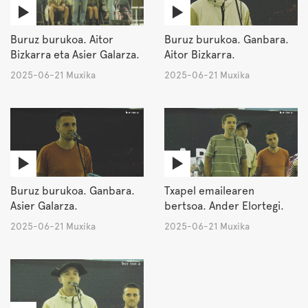
Buruz burukoa. Aitor
Buruz burukoa. Ganbara.
Bizkarra eta Asier Galarza.
Aitor Bizkarra.
2025-06-21 Muxika
2025-06-21 Muxika
Buruz burukoa. Ganbara.
Txapel emailearen
Asier Galarza.
bertsoa. Ander Elortegi.
2025-06-21 Muxika
2025-06-21 Muxika