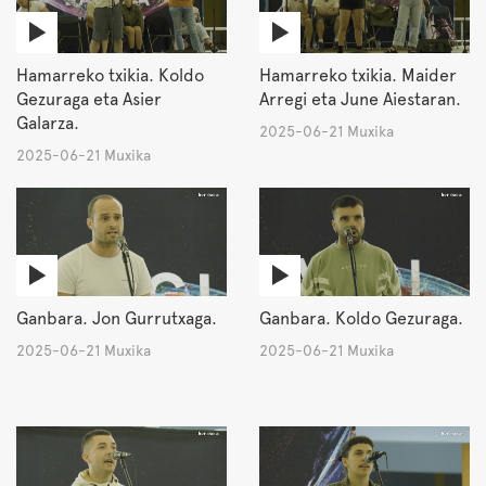
Hamarreko txikia. Koldo
Hamarreko txikia. Maider
Gezuraga eta Asier
Arregi eta June Aiestaran.
Galarza.
2025-06-21 Muxika
2025-06-21 Muxika
Ganbara. Jon Gurrutxaga.
Ganbara. Koldo Gezuraga.
2025-06-21 Muxika
2025-06-21 Muxika