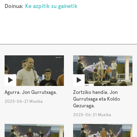
Doinua:
Ke azpitik su gainetik
Agurra. Jon Gurrutxaga.
Zortziko handia. Jon
Gurrutxaga eta Koldo
2025-06-21 Muxika
Gezuraga.
2025-06-21 Muxika