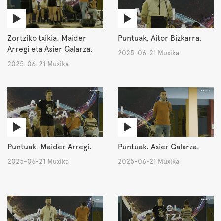
Zortziko txikia. Maider
Puntuak. Aitor Bizkarra.
Arregi eta Asier Galarza.
2025-06-21 Muxika
2025-06-21 Muxika
Puntuak. Maider Arregi.
Puntuak. Asier Galarza.
2025-06-21 Muxika
2025-06-21 Muxika