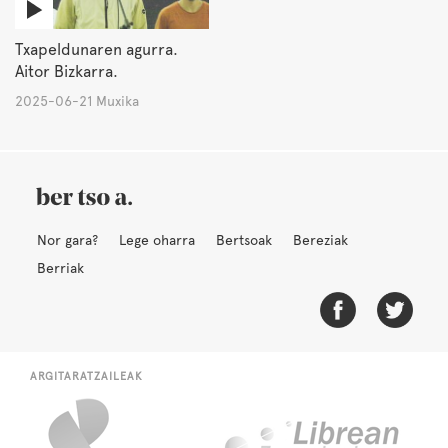
Txapeldunaren agurra.
Aitor Bizkarra.
2025-06-21 Muxika
Nor gara?
Lege oharra
Bertsoak
Bereziak
Berriak
ARGITARATZAILEAK