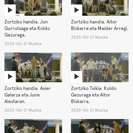
Zortziko handia. Jon
Zortziko handia. Aitor
Gurrutxaga eta Koldo
Bizkarra eta Maider Arregi.
Gezuraga.
2025-06-21 Muxika
2025-06-21 Muxika
Zortziko handia. Asier
Zortziko Txikia. Koldo
Galarza eta June
Gezuraga eta Aitor
Aiestaran.
Bizkarra.
2025-06-21 Muxika
2025-06-21 Muxika