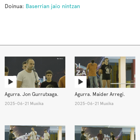
Doinua:
Baserrian jaio nintzan
Agurra. Jon Gurrutxaga.
Agurra. Maider Arregi.
2025-06-21 Muxika
2025-06-21 Muxika