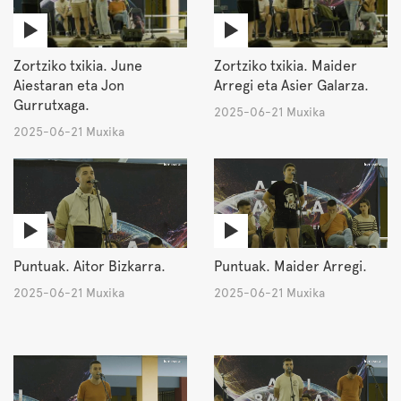
Zortziko txikia. June
Zortziko txikia. Maider
Aiestaran eta Jon
Arregi eta Asier Galarza.
Gurrutxaga.
2025-06-21 Muxika
2025-06-21 Muxika
Puntuak. Aitor Bizkarra.
Puntuak. Maider Arregi.
2025-06-21 Muxika
2025-06-21 Muxika