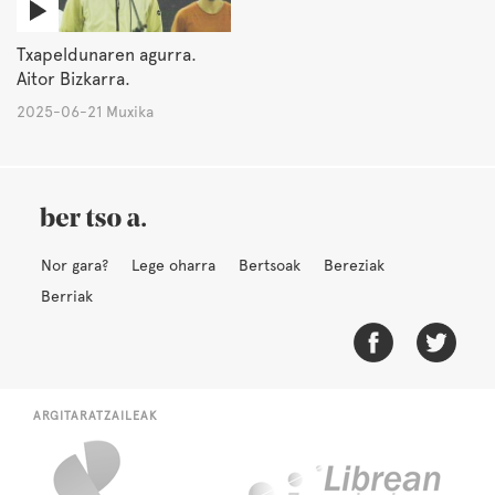
Txapeldunaren agurra.
Aitor Bizkarra.
2025-06-21 Muxika
Nor gara?
Lege oharra
Bertsoak
Bereziak
Berriak
ARGITARATZAILEAK