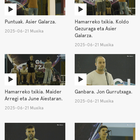
Puntuak. Asier Galarza.
Hamarreko txikia. Koldo
Gezuraga eta Asier
2025-06-21 Muxika
Galarza.
2025-06-21 Muxika
Hamarreko txikia. Maider
Ganbara. Jon Gurrutxaga.
Arregi eta June Aiestaran.
2025-06-21 Muxika
2025-06-21 Muxika