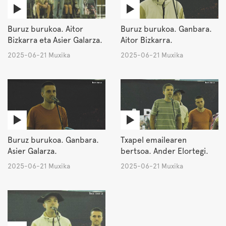
Buruz burukoa. Aitor
Buruz burukoa. Ganbara.
Bizkarra eta Asier Galarza.
Aitor Bizkarra.
2025-06-21 Muxika
2025-06-21 Muxika
Buruz burukoa. Ganbara.
Txapel emailearen
Asier Galarza.
bertsoa. Ander Elortegi.
2025-06-21 Muxika
2025-06-21 Muxika