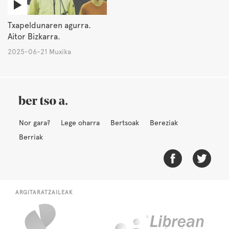
Txapeldunaren agurra.
Aitor Bizkarra.
2025-06-21 Muxika
Nor gara?
Lege oharra
Bertsoak
Bereziak
Berriak
ARGITARATZAILEAK