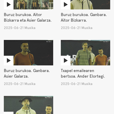
Buruz burukoa. Aitor
Buruz burukoa. Ganbara.
Bizkarra eta Asier Galarza.
Aitor Bizkarra.
2025-06-21 Muxika
2025-06-21 Muxika
Buruz burukoa. Ganbara.
Txapel emailearen
Asier Galarza.
bertsoa. Ander Elortegi.
2025-06-21 Muxika
2025-06-21 Muxika