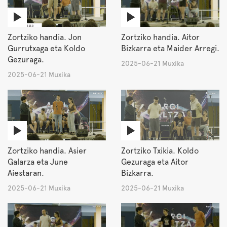
Zortziko handia. Jon
Zortziko handia. Aitor
Gurrutxaga eta Koldo
Bizkarra eta Maider Arregi.
Gezuraga.
2025-06-21 Muxika
2025-06-21 Muxika
Zortziko handia. Asier
Zortziko Txikia. Koldo
Galarza eta June
Gezuraga eta Aitor
Aiestaran.
Bizkarra.
2025-06-21 Muxika
2025-06-21 Muxika