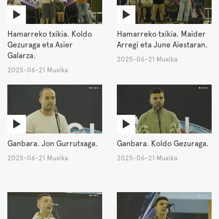
Hamarreko txikia. Koldo
Hamarreko txikia. Maider
Gezuraga eta Asier
Arregi eta June Aiestaran.
Galarza.
2025-06-21 Muxika
2025-06-21 Muxika
Ganbara. Jon Gurrutxaga.
Ganbara. Koldo Gezuraga.
2025-06-21 Muxika
2025-06-21 Muxika