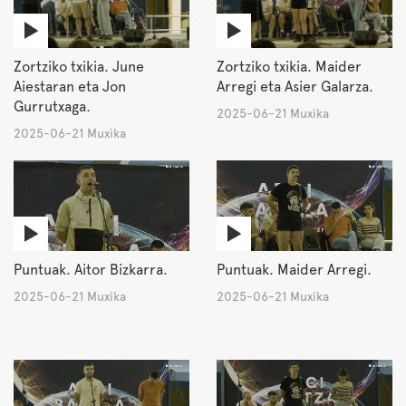
Zortziko txikia. June
Zortziko txikia. Maider
Aiestaran eta Jon
Arregi eta Asier Galarza.
Gurrutxaga.
2025-06-21 Muxika
2025-06-21 Muxika
Puntuak. Aitor Bizkarra.
Puntuak. Maider Arregi.
2025-06-21 Muxika
2025-06-21 Muxika