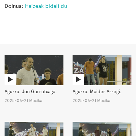
Doinua:
Haizeak bidali du
Agurra. Jon Gurrutxaga.
Agurra. Maider Arregi.
2025-06-21 Muxika
2025-06-21 Muxika