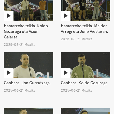
Hamarreko txikia. Koldo
Hamarreko txikia. Maider
Gezuraga eta Asier
Arregi eta June Aiestaran.
Galarza.
2025-06-21 Muxika
2025-06-21 Muxika
Ganbara. Jon Gurrutxaga.
Ganbara. Koldo Gezuraga.
2025-06-21 Muxika
2025-06-21 Muxika