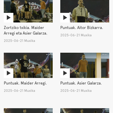
Zortziko txikia. Maider
Puntuak. Aitor Bizkarra.
Arregi eta Asier Galarza.
2025-06-21 Muxika
2025-06-21 Muxika
Puntuak. Maider Arregi.
Puntuak. Asier Galarza.
2025-06-21 Muxika
2025-06-21 Muxika