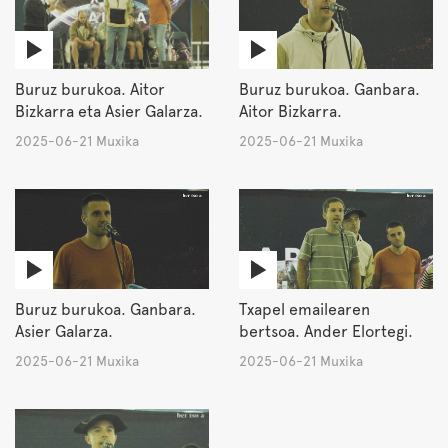
Buruz burukoa. Aitor
Buruz burukoa. Ganbara.
Bizkarra eta Asier Galarza.
Aitor Bizkarra.
2025-06-21 Muxika
2025-06-21 Muxika
Buruz burukoa. Ganbara.
Txapel emailearen
Asier Galarza.
bertsoa. Ander Elortegi.
2025-06-21 Muxika
2025-06-21 Muxika