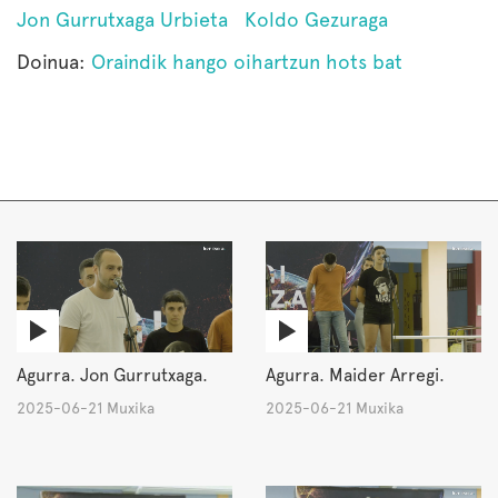
Jon Gurrutxaga Urbieta
Koldo Gezuraga
Doinua:
Oraindik hango oihartzun hots bat
Agurra. Jon Gurrutxaga.
Agurra. Maider Arregi.
2025-06-21 Muxika
2025-06-21 Muxika