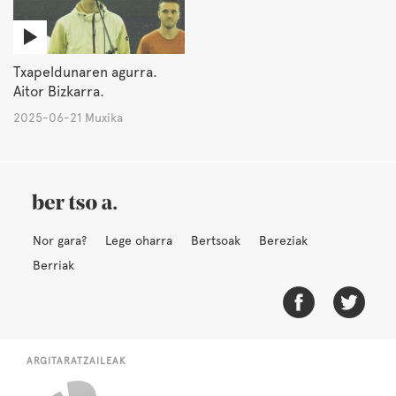
Txapeldunaren agurra.
Aitor Bizkarra.
2025-06-21 Muxika
Nor gara?
Lege oharra
Bertsoak
Bereziak
Berriak
ARGITARATZAILEAK