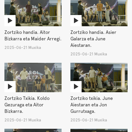
Zortziko handia. Aitor
Zortziko handia. Asier
Bizkarra eta Maider Arregi.
Galarza eta June
Aiestaran.
2025-06-21 Muxika
2025-06-21 Muxika
Zortziko Txikia. Koldo
Zortziko txikia. June
Gezuraga eta Aitor
Aiestaran eta Jon
Bizkarra.
Gurrutxaga.
2025-06-21 Muxika
2025-06-21 Muxika