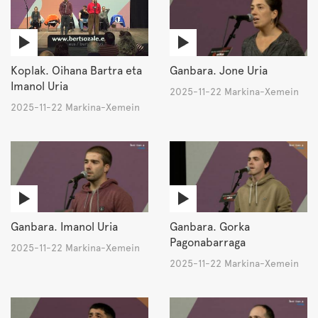
Koplak. Oihana Bartra eta
Ganbara. Jone Uria
Imanol Uria
2025-11-22 Markina-Xemein
2025-11-22 Markina-Xemein
Ganbara. Imanol Uria
Ganbara. Gorka
Pagonabarraga
2025-11-22 Markina-Xemein
2025-11-22 Markina-Xemein