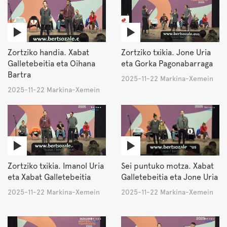
Zortziko handia. Xabat
Zortziko txikia. Jone Uria
Galletebeitia eta Oihana
eta Gorka Pagonabarraga
Bartra
2025-11-22 Markina-Xemein
2025-11-22 Markina-Xemein
Zortziko txikia. Imanol Uria
Sei puntuko motza. Xabat
eta Xabat Galletebeitia
Galletebeitia eta Jone Uria
2025-11-22 Markina-Xemein
2025-11-22 Markina-Xemein