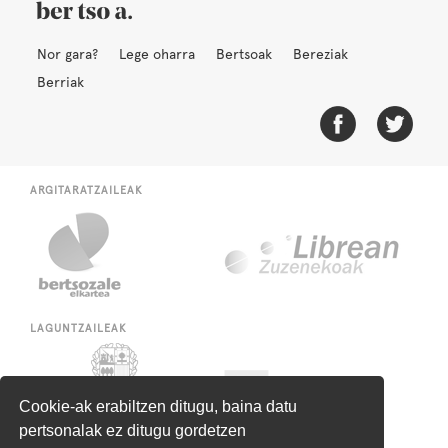
Nor gara?
Lege oharra
Bertsoak
Bereziak
Berriak
ARGITARATZAILEAK
LAGUNTZAILEAK
Cookie-ak erabiltzen ditugu, baina datu
pertsonalak ez ditugu gordetzen