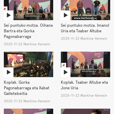
Sei puntuko motza. Oihana
Sei puntuko motza. Imanol
Bartra eta Gorka
Uria eta Txaber Altube
Pagonabarraga
2025-11-22 Markina-Xemein
2025-11-22 Markina-Xemein
Koplak. Gorka
Koplak. Txaber Altube eta
Pagonabarraga eta Xabat
Jone Uria
Galletebeitia
2025-11-22 Markina-Xemein
2025-11-22 Markina-Xemein