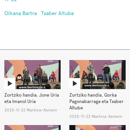
Oihana Bartra
Txaber Altube
Zortziko handia. Jone Uria
Zortziko handia. Gorka
eta Imanol Uria
Pagonabarraga eta Txaber
Altube
2025-11-22 Markina-Xemein
2025-11-22 Markina-Xemein