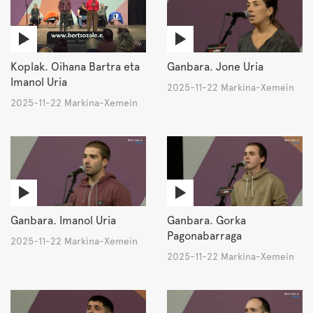
Koplak. Oihana Bartra eta
Ganbara. Jone Uria
Imanol Uria
2025-11-22 Markina-Xemein
2025-11-22 Markina-Xemein
Ganbara. Imanol Uria
Ganbara. Gorka
Pagonabarraga
2025-11-22 Markina-Xemein
2025-11-22 Markina-Xemein