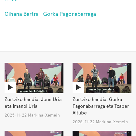
Oihana Bartra
Gorka Pagonabarraga
Zortziko handia. Jone Uria
Zortziko handia. Gorka
eta Imanol Uria
Pagonabarraga eta Txaber
Altube
2025-11-22 Markina-Xemein
2025-11-22 Markina-Xemein