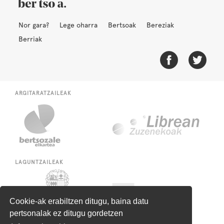
Nor gara?
Lege oharra
Bertsoak
Bereziak
Berriak
ARGITARATZAILEAK
LAGUNTZAILEAK
Cookie-ak erabiltzen ditugu, baina datu
pertsonalak ez ditugu gordetzen