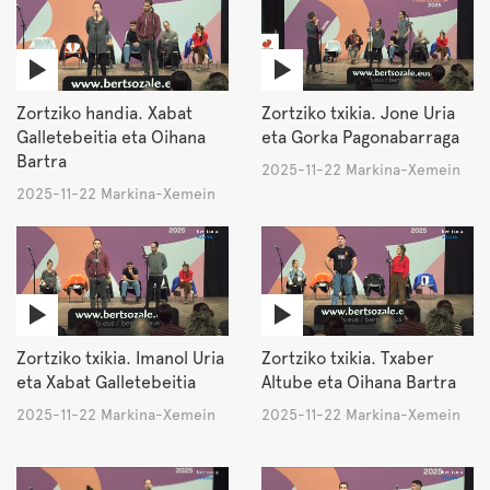
Zortziko handia. Xabat
Zortziko txikia. Jone Uria
Galletebeitia eta Oihana
eta Gorka Pagonabarraga
Bartra
2025-11-22 Markina-Xemein
2025-11-22 Markina-Xemein
Zortziko txikia. Imanol Uria
Zortziko txikia. Txaber
eta Xabat Galletebeitia
Altube eta Oihana Bartra
2025-11-22 Markina-Xemein
2025-11-22 Markina-Xemein