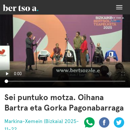
Togg
navi
Sei puntuko motza. Oihana
Bartra eta Gorka Pagonabarraga
Markina-Xemein (Bizkaia) 2025-
11-22