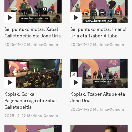
Sei puntuko motza. Xabat
Sei puntuko motza. Imanol
Galletebeitia eta Jone Uria
Uria eta Txaber Altube
2025-11-22 Markina-Xemein
2025-11-22 Markina-Xemein
Koplak. Gorka
Koplak. Txaber Altube eta
Pagonabarraga eta Xabat
Jone Uria
Galletebeitia
2025-11-22 Markina-Xemein
2025-11-22 Markina-Xemein