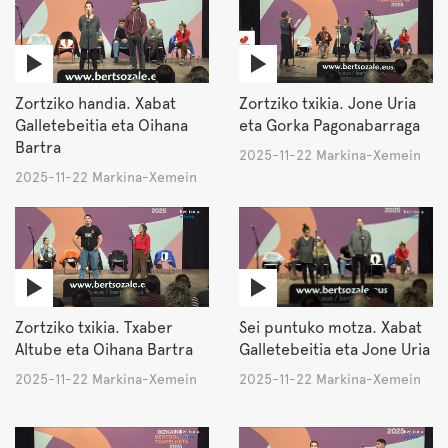
Zortziko handia. Xabat
Zortziko txikia. Jone Uria
Galletebeitia eta Oihana
eta Gorka Pagonabarraga
Bartra
2025-11-22 Markina-Xemein
2025-11-22 Markina-Xemein
Zortziko txikia. Txaber
Sei puntuko motza. Xabat
Altube eta Oihana Bartra
Galletebeitia eta Jone Uria
2025-11-22 Markina-Xemein
2025-11-22 Markina-Xemein