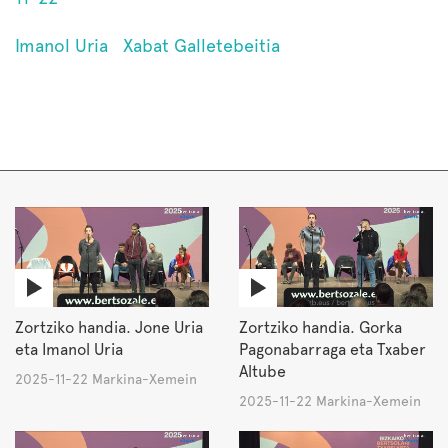
Imanol Uria
Xabat Galletebeitia
Zortziko handia. Jone Uria
Zortziko handia. Gorka
eta Imanol Uria
Pagonabarraga eta Txaber
Altube
2025-11-22 Markina-Xemein
2025-11-22 Markina-Xemein