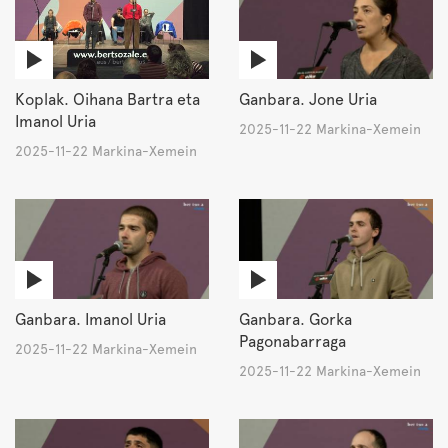
Koplak. Oihana Bartra eta
Ganbara. Jone Uria
Imanol Uria
2025-11-22 Markina-Xemein
2025-11-22 Markina-Xemein
Ganbara. Imanol Uria
Ganbara. Gorka
Pagonabarraga
2025-11-22 Markina-Xemein
2025-11-22 Markina-Xemein