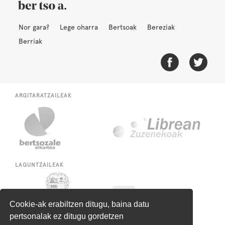
Nor gara?
Lege oharra
Bertsoak
Bereziak
Berriak
ARGITARATZAILEAK
LAGUNTZAILEAK
Cookie-ak erabiltzen ditugu, baina datu
pertsonalak ez ditugu gordetzen