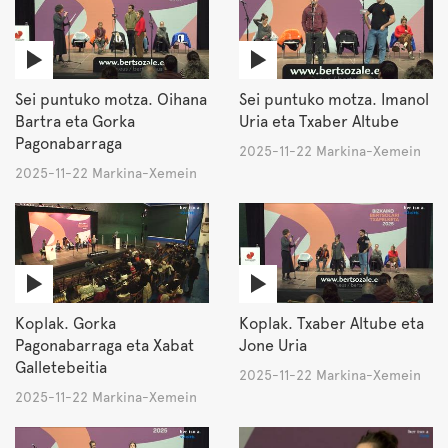
Sei puntuko motza. Oihana
Sei puntuko motza. Imanol
Bartra eta Gorka
Uria eta Txaber Altube
Pagonabarraga
2025-11-22 Markina-Xemein
2025-11-22 Markina-Xemein
Koplak. Gorka
Koplak. Txaber Altube eta
Pagonabarraga eta Xabat
Jone Uria
Galletebeitia
2025-11-22 Markina-Xemein
2025-11-22 Markina-Xemein