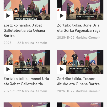
Zortziko handia. Xabat
Zortziko txikia. Jone Uria
Galletebeitia eta Oihana
eta Gorka Pagonabarraga
Bartra
2025-11-22 Markina-Xemein
2025-11-22 Markina-Xemein
Zortziko txikia. Imanol Uria
Zortziko txikia. Txaber
eta Xabat Galletebeitia
Altube eta Oihana Bartra
2025-11-22 Markina-Xemein
2025-11-22 Markina-Xemein