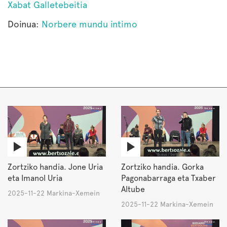
Xabat Galletebeitia
Doinua:
Norbere mundu intimo
Zortziko handia. Jone Uria
Zortziko handia. Gorka
eta Imanol Uria
Pagonabarraga eta Txaber
Altube
2025-11-22 Markina-Xemein
2025-11-22 Markina-Xemein