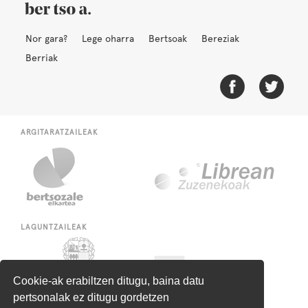
Nor gara?
Lege oharra
Bertsoak
Bereziak
Berriak
ARGITARATZAILEAK
LAGUNTZAILEAK
Cookie-ak erabiltzen ditugu, baina datu
pertsonalak ez ditugu gordetzen