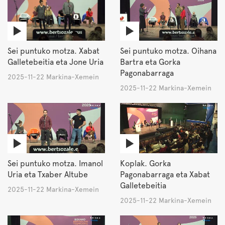
Sei puntuko motza. Xabat
Sei puntuko motza. Oihana
Galletebeitia eta Jone Uria
Bartra eta Gorka
Pagonabarraga
2025-11-22 Markina-Xemein
2025-11-22 Markina-Xemein
Sei puntuko motza. Imanol
Koplak. Gorka
Uria eta Txaber Altube
Pagonabarraga eta Xabat
Galletebeitia
2025-11-22 Markina-Xemein
2025-11-22 Markina-Xemein