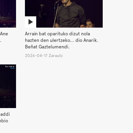
 Ane
Arrain bat oparituko dizut nola
.
hazten den ulertzeko... dio Anarik.
Beñat Gaztelumendi.
2026-04-17 Zarautz
Maddi
nbio