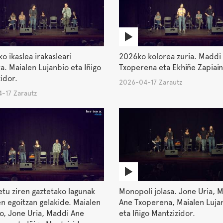
ko ikaslea irakasleari
2026ko kolorea zuria. Maddi
a. Maialen Lujanbio eta Iñigo
Txoperena eta Ekhiñe Zapiain
idor.
2026-04-17 Zarautz
-17 Zarautz
tu ziren gaztetako lagunak
Monopoli jolasa. Jone Uria, 
n egoitzan gelakide. Maialen
Ane Txoperena, Maialen Luja
o, Jone Uria, Maddi Ane
eta Iñigo Mantzizidor.