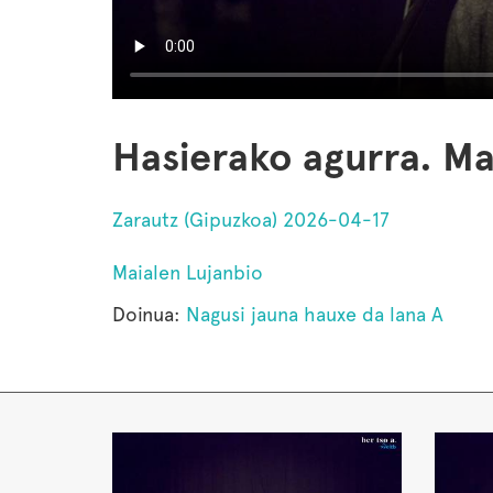
Hasierako agurra. Ma
Zarautz (Gipuzkoa) 2026-04-17
Maialen Lujanbio
Doinua:
Nagusi jauna hauxe da lana A