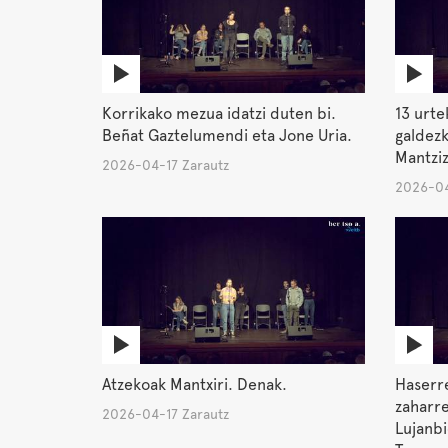
Korrikako mezua idatzi duten bi.
13 urte
Beñat Gaztelumendi eta Jone Uria.
galdezk
Mantziz
2026-04-17 Zarautz
2026-04
Atzekoak Mantxiri. Denak.
Haserre
zaharre
2026-04-17 Zarautz
Lujanbi