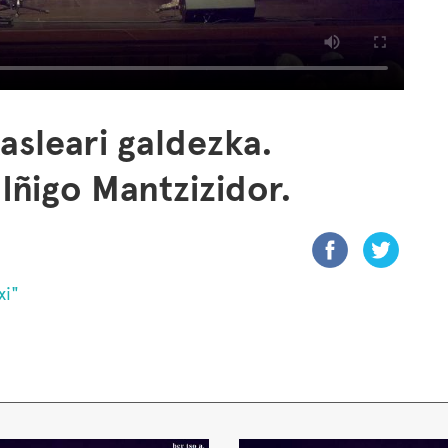
kasleari galdezka.
Iñigo Mantzizidor.
xi"