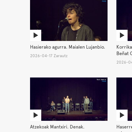
Hasierako agurra. Maialen Lujanbio.
Korrika
Beñat G
2026-04-17 Zarautz
2026-04
Atzekoak Mantxiri. Denak.
Haserre