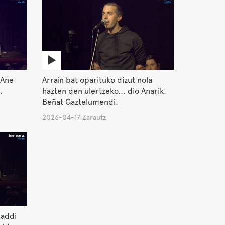
 Ane
Arrain bat oparituko dizut nola
.
hazten den ulertzeko... dio Anarik.
Beñat Gaztelumendi.
2026-04-17 Zarautz
Maddi