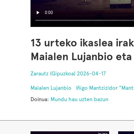
13 urteko ikaslea ira
Maialen Lujanbio eta 
Zarautz (Gipuzkoa) 2026-04-17
Maialen Lujanbio
Iñigo Mantzizidor "Mant
Doinua:
Mundu hau uzten bazun