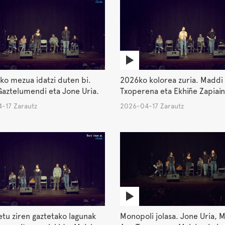
ko mezua idatzi duten bi.
2026ko kolorea zuria. Maddi
aztelumendi eta Jone Uria.
Txoperena eta Ekhiñe Zapiain
-17 Zarautz
2026-04-17 Zarautz
tu ziren gaztetako lagunak
Monopoli jolasa. Jone Uria, 