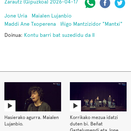
Zarautz (Gipuzkoa) 2026-04-17
Jone Uria
Maialen Lujanbio
Maddi Ane Txoperena
Iñigo Mantzizidor "Mantxi"
Doinua:
Kontu barri bat suzedidu da II
Hasierako agurra. Maialen
Korrikako mezua idatzi
Lujanbio.
duten bi. Beñat
Gaztelumendi eta Jone