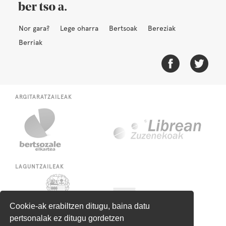
Nor gara?
Lege oharra
Bertsoak
Bereziak
Berriak
ARGITARATZAILEAK
LAGUNTZAILEAK
Cookie-ak erabiltzen ditugu, baina datu
pertsonalak ez ditugu gordetzen