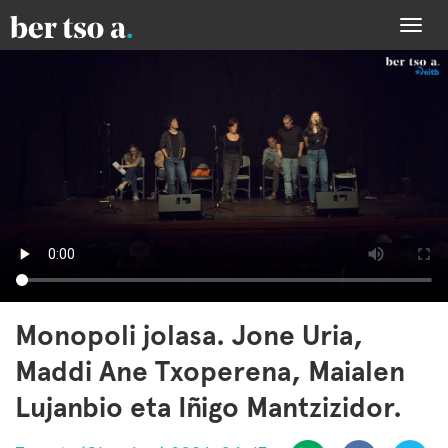
Togg
navi
Monopoli jolasa. Jone Uria,
Maddi Ane Txoperena, Maialen
Lujanbio eta Iñigo Mantzizidor.