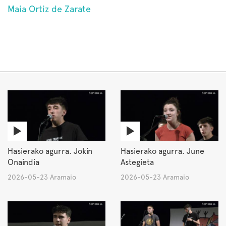
Maia Ortiz de Zarate
Hasierako agurra. Jokin
Hasierako agurra. June
Onaindia
Astegieta
2026-05-23 Aramaio
2026-05-23 Aramaio