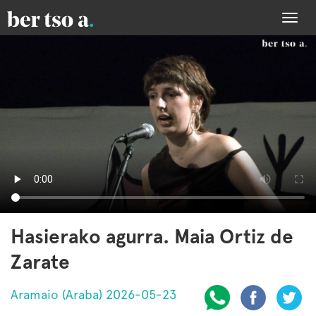
Togg
navi
Hasierako agurra. Maia Ortiz de
Zarate
Aramaio (Araba) 2026-05-23