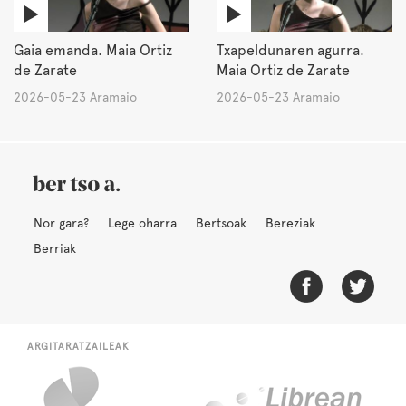
Gaia emanda. Maia Ortiz
Txapeldunaren agurra.
de Zarate
Maia Ortiz de Zarate
2026-05-23 Aramaio
2026-05-23 Aramaio
Nor gara?
Lege oharra
Bertsoak
Bereziak
Berriak
ARGITARATZAILEAK