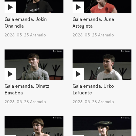
Gaia emanda. Jokin
Gaia emanda. June
Onaindia
Astegieta
2026-05-23 Aramaio
2026-05-23 Aramaio
Gaia emanda. Oinatz
Gaia emanda. Urko
Basabea
Lafuente
2026-05-23 Aramaio
2026-05-23 Aramaio