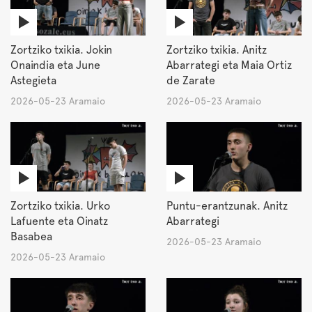
Zortziko txikia. Jokin
Zortziko txikia. Anitz
Onaindia eta June
Abarrategi eta Maia Ortiz
Astegieta
de Zarate
2026-05-23 Aramaio
2026-05-23 Aramaio
Zortziko txikia. Urko
Puntu-erantzunak. Anitz
Lafuente eta Oinatz
Abarrategi
Basabea
2026-05-23 Aramaio
2026-05-23 Aramaio