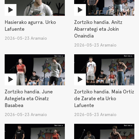
Hasierako agurra. Urko
Zortziko handia. Anitz
Lafuente
Abarrategi eta Jokin
Onaindia
2026-05-23 Aramaio
2026-05-23 Aramaio
Zortziko handia. June
Zortziko handia. Maia Ortiz
Astegieta eta Oinatz
de Zarate eta Urko
Basabea
Lafuente
2026-05-23 Aramaio
2026-05-23 Aramaio