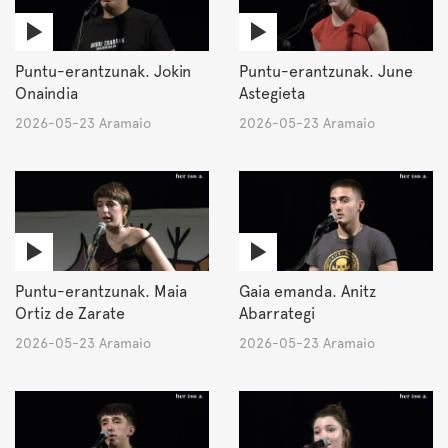
Puntu-erantzunak. Jokin
Puntu-erantzunak. June
Onaindia
Astegieta
2026-05-23 Aramaio
2026-05-23 Aramaio
Puntu-erantzunak. Maia
Gaia emanda. Anitz
Ortiz de Zarate
Abarrategi
2026-05-23 Aramaio
2026-05-23 Aramaio