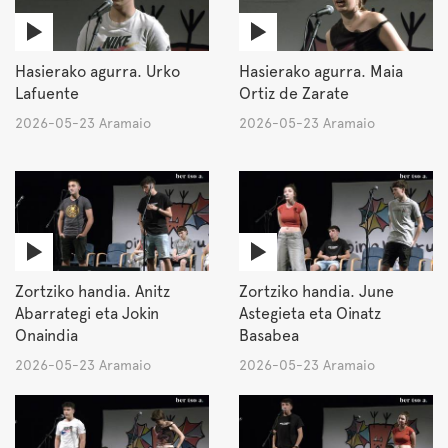
Hasierako agurra. Urko
Hasierako agurra. Maia
Lafuente
Ortiz de Zarate
2026-05-23 Aramaio
2026-05-23 Aramaio
Zortziko handia. Anitz
Zortziko handia. June
Abarrategi eta Jokin
Astegieta eta Oinatz
Onaindia
Basabea
2026-05-23 Aramaio
2026-05-23 Aramaio