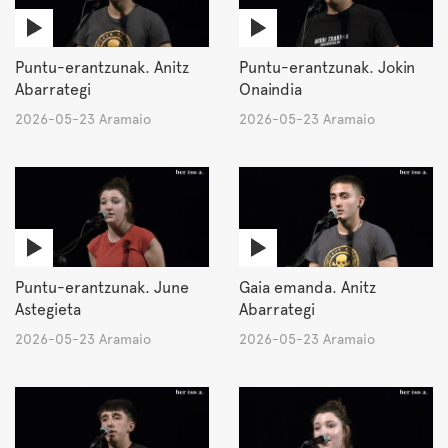
Puntu-erantzunak. Anitz
Puntu-erantzunak. Jokin
Abarrategi
Onaindia
2026-05-23 Aramaio
2026-05-23 Aramaio
Puntu-erantzunak. June
Gaia emanda. Anitz
Astegieta
Abarrategi
2026-05-23 Aramaio
2026-05-23 Aramaio