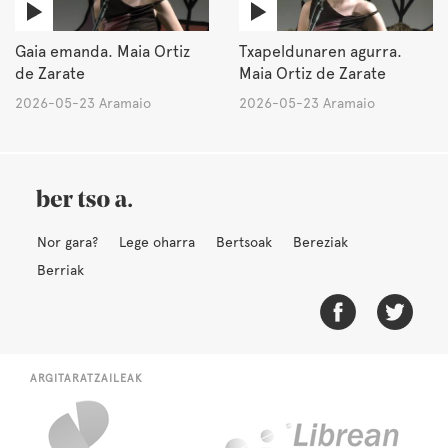
Gaia emanda. Maia Ortiz
Txapeldunaren agurra.
de Zarate
Maia Ortiz de Zarate
2026-05-23 Aramaio
2026-05-23 Aramaio
Nor gara?
Lege oharra
Bertsoak
Bereziak
Berriak
ARGITARATZAILEAK