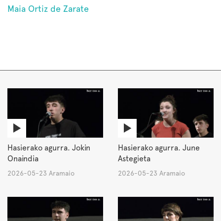
Maia Ortiz de Zarate
Hasierako agurra. Jokin
Hasierako agurra. June
Onaindia
Astegieta
2026-05-23 Aramaio
2026-05-23 Aramaio