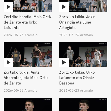
Zortziko handia. Maia Ortiz
Zortziko txikia. Jokin
de Zarate eta Urko
Onaindia eta June
Lafuente
Astegieta
2026-05-23 Aramaio
2026-05-23 Aramaio
Zortziko txikia. Anitz
Zortziko txikia. Urko
Abarrategi eta Maia Ortiz
Lafuente eta Oinatz
de Zarate
Basabea
2026-05-23 Aramaio
2026-05-23 Aramaio