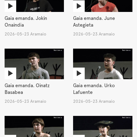
Gaia emanda. Jokin
Gaia emanda. June
Onaindia
Astegieta
2026-05-23 Aramaio
2026-05-23 Aramaio
Gaia emanda. Oinatz
Gaia emanda. Urko
Basabea
Lafuente
2026-05-23 Aramaio
2026-05-23 Aramaio