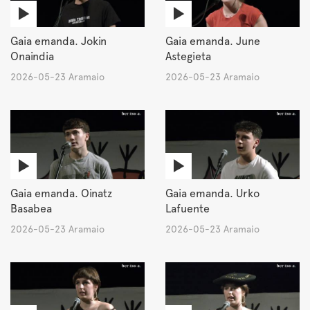
Gaia emanda. Jokin
Gaia emanda. June
Onaindia
Astegieta
2026-05-23 Aramaio
2026-05-23 Aramaio
Gaia emanda. Oinatz
Gaia emanda. Urko
Basabea
Lafuente
2026-05-23 Aramaio
2026-05-23 Aramaio