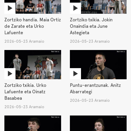
Zortziko handia. Maia Ortiz
Zortziko txikia. Jokin
de Zarate eta Urko
Onaindia eta June
Lafuente
Astegieta
2026-05-23 Aramaio
2026-05-23 Aramaio
Zortziko txikia. Urko
Puntu-erantzunak. Anitz
Lafuente eta Oinatz
Abarrategi
Basabea
2026-05-23 Aramaio
2026-05-23 Aramaio