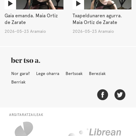
Gaia emanda. Maia Ortiz
Txapeldunaren agurra.
de Zarate
Maia Ortiz de Zarate
2026-05-23 Aramaio
2026-05-23 Aramaio
Nor gara?
Lege oharra
Bertsoak
Bereziak
Berriak
ARGITARATZAILEAK