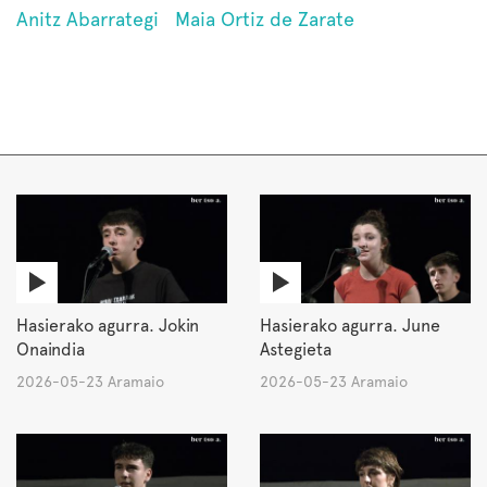
Anitz Abarrategi
Maia Ortiz de Zarate
Hasierako agurra. Jokin
Hasierako agurra. June
Onaindia
Astegieta
2026-05-23 Aramaio
2026-05-23 Aramaio