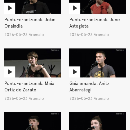
Puntu-erantzunak. Jokin
Puntu-erantzunak. June
Onaindia
Astegieta
2026-05-23 Aramaio
2026-05-23 Aramaio
Puntu-erantzunak. Maia
Gaia emanda. Anitz
Ortiz de Zarate
Abarrategi
2026-05-23 Aramaio
2026-05-23 Aramaio