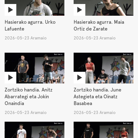
Hasierako agurra. Urko
Hasierako agurra. Maia
Lafuente
Ortiz de Zarate
2026-05-23 Aramaio
2026-05-23 Aramaio
Zortziko handia. Anitz
Zortziko handia. June
Abarrategi eta Jokin
Astegieta eta Oinatz
Onaindia
Basabea
2026-05-23 Aramaio
2026-05-23 Aramaio