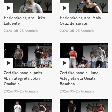
Hasierako agurra. Urko
Hasierako agurra. Maia
Lafuente
Ortiz de Zarate
2026-05-23 Aramaio
2026-05-23 Aramaio
Zortziko handia. Anitz
Zortziko handia. June
Abarrategi eta Jokin
Astegieta eta Oinatz
Onaindia
Basabea
2026-05-23 Aramaio
2026-05-23 Aramaio