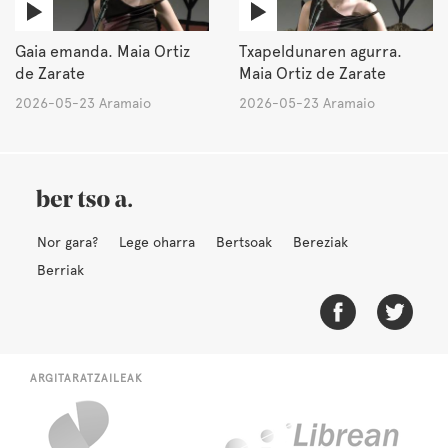
Gaia emanda. Maia Ortiz
Txapeldunaren agurra.
de Zarate
Maia Ortiz de Zarate
2026-05-23 Aramaio
2026-05-23 Aramaio
Nor gara?
Lege oharra
Bertsoak
Bereziak
Berriak
ARGITARATZAILEAK