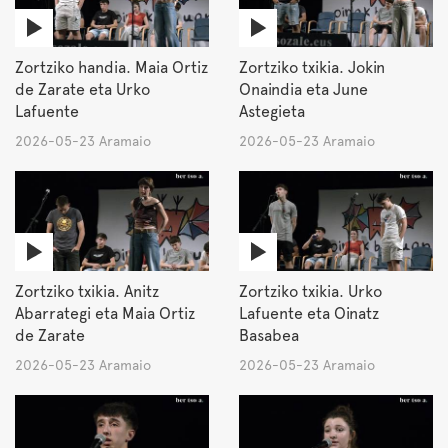
Zortziko handia. Maia Ortiz
Zortziko txikia. Jokin
de Zarate eta Urko
Onaindia eta June
Lafuente
Astegieta
2026-05-23 Aramaio
2026-05-23 Aramaio
Zortziko txikia. Anitz
Zortziko txikia. Urko
Abarrategi eta Maia Ortiz
Lafuente eta Oinatz
de Zarate
Basabea
2026-05-23 Aramaio
2026-05-23 Aramaio