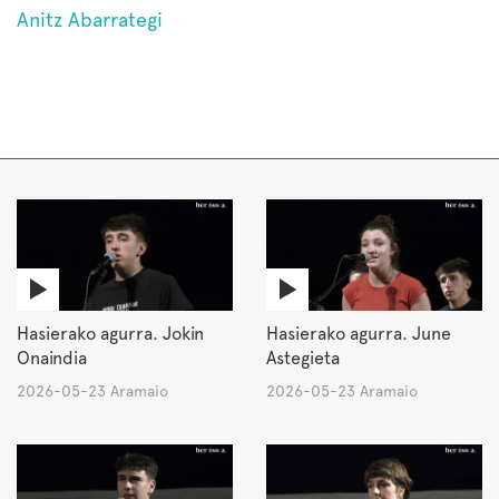
Anitz Abarrategi
Hasierako agurra. Jokin
Hasierako agurra. June
Onaindia
Astegieta
2026-05-23 Aramaio
2026-05-23 Aramaio