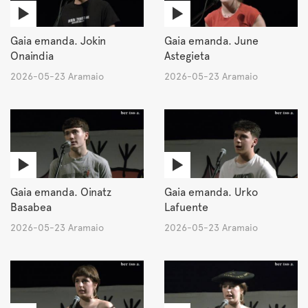
Gaia emanda. Jokin
Gaia emanda. June
Onaindia
Astegieta
2026-05-23 Aramaio
2026-05-23 Aramaio
Gaia emanda. Oinatz
Gaia emanda. Urko
Basabea
Lafuente
2026-05-23 Aramaio
2026-05-23 Aramaio