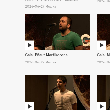
2026-06
2026-06-27 Muxika
Gaia. Eñaut Martikorena.
Gaia. M
2026-06-27 Muxika
2026-06