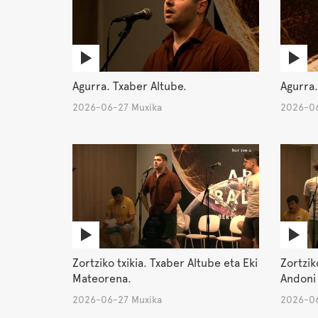
Agurra. Txaber Altube.
Agurra.
2026-06-27 Muxika
2026-06
Zortziko txikia. Txaber Altube eta Eki
Zortzik
Mateorena.
Andoni
2026-06-27 Muxika
2026-06