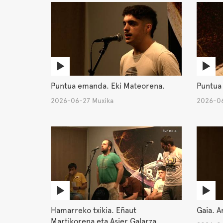
Puntua emanda. Eki Mateorena.
Puntua 
2026-06-27 Muxika
2026-06
Hamarreko txikia. Eñaut
Gaia. 
Martikorena eta Asier Galarza.