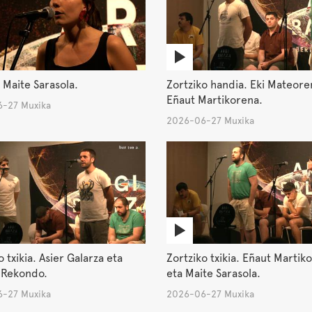
 Maite Sarasola.
Zortziko handia. Eki Mateore
Eñaut Martikorena.
-27 Muxika
2026-06-27 Muxika
o txikia. Asier Galarza eta
Zortziko txikia. Eñaut Martik
 Rekondo.
eta Maite Sarasola.
-27 Muxika
2026-06-27 Muxika