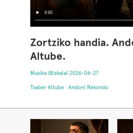
Zortziko handia. An
Altube.
Muxika (Bizkaia) 2026-06-27
Txaber Altube
Andoni Rekondo