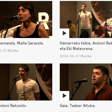
emanda. Maite Sarasola.
Hamarreko txikia. Andoni R
eta Eki Mateorena.
-27 Muxika
2026-06-27 Muxika
Andoni Rekondo.
Gaia. Txaber Altube.