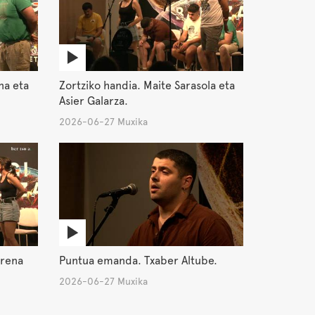
na eta
Zortziko handia. Maite Sarasola eta
Asier Galarza.
2026-06-27 Muxika
orena
Puntua emanda. Txaber Altube.
2026-06-27 Muxika