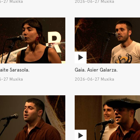
-27 Muxika
2026-06-27 Muxika
aite Sarasola.
Gaia. Asier Galarza.
-27 Muxika
2026-06-27 Muxika