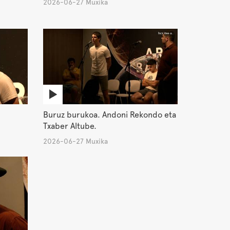
2026-06-27 Muxika
Buruz burukoa. Andoni Rekondo eta
Txaber Altube.
2026-06-27 Muxika