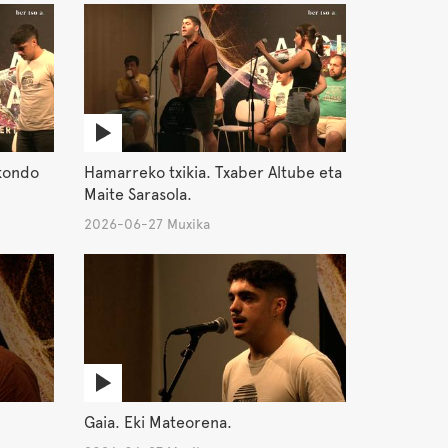
ekondo
Hamarreko txikia. Txaber Altube eta
Maite Sarasola.
2026-06-27 Muxika
Gaia. Eki Mateorena.