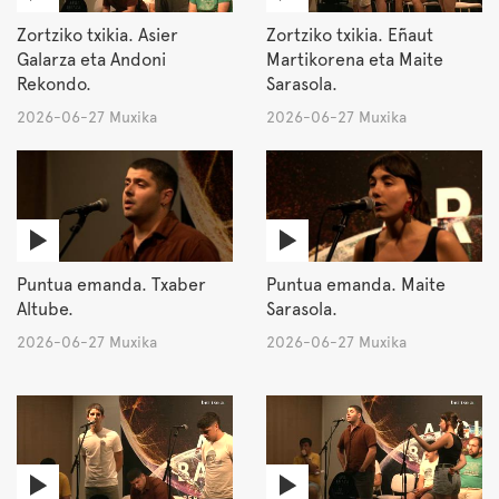
Zortziko txikia. Asier
Zortziko txikia. Eñaut
Galarza eta Andoni
Martikorena eta Maite
Rekondo.
Sarasola.
2026-06-27 Muxika
2026-06-27 Muxika
Puntua emanda. Txaber
Puntua emanda. Maite
Altube.
Sarasola.
2026-06-27 Muxika
2026-06-27 Muxika