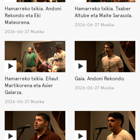
Hamarreko txikia. Andoni
Hamarreko txikia. Txaber
Rekondo eta Eki
Altube eta Maite Sarasola.
Mateorena.
2026-06-27 Muxika
2026-06-27 Muxika
Hamarreko txikia. Eñaut
Gaia. Andoni Rekondo.
Martikorena eta Asier
2026-06-27 Muxika
Galarza.
2026-06-27 Muxika