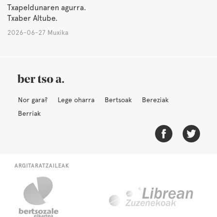
Txapeldunaren agurra.
Txaber Altube.
2026-06-27 Muxika
Nor gara?
Lege oharra
Bertsoak
Bereziak
Berriak
ARGITARATZAILEAK