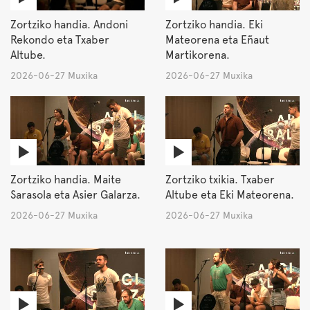
Zortziko handia. Andoni
Zortziko handia. Eki
Rekondo eta Txaber
Mateorena eta Eñaut
Altube.
Martikorena.
2026-06-27 Muxika
2026-06-27 Muxika
Zortziko handia. Maite
Zortziko txikia. Txaber
Sarasola eta Asier Galarza.
Altube eta Eki Mateorena.
2026-06-27 Muxika
2026-06-27 Muxika