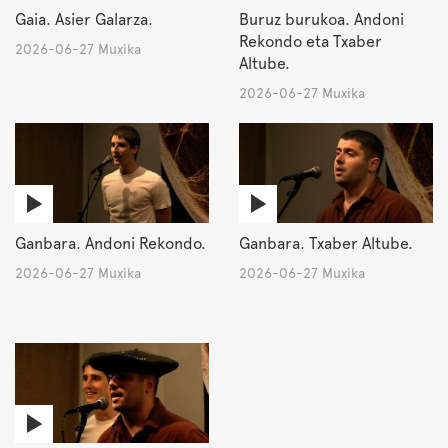
Gaia. Asier Galarza.
Buruz burukoa. Andoni
Rekondo eta Txaber
2026-06-27 Muxika
Altube.
2026-06-27 Muxika
Ganbara. Andoni Rekondo.
Ganbara. Txaber Altube.
2026-06-27 Muxika
2026-06-27 Muxika